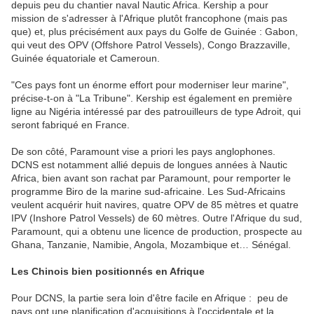
depuis peu du chantier naval Nautic Africa. Kership a pour
mission de s'adresser à l'Afrique plutôt francophone (mais pas
que) et, plus précisément aux pays du Golfe de Guinée : Gabon,
qui veut des OPV (Offshore Patrol Vessels), Congo Brazzaville,
Guinée équatoriale et Cameroun.
"Ces pays font un énorme effort pour moderniser leur marine",
précise-t-on à "La Tribune". Kership est également en première
ligne au Nigéria intéressé par des patrouilleurs de type Adroit, qui
seront fabriqué en France.
De son côté, Paramount vise a priori les pays anglophones.
DCNS est notamment allié depuis de longues années à Nautic
Africa, bien avant son rachat par Paramount, pour remporter le
programme Biro de la marine sud-africaine. Les Sud-Africains
veulent acquérir huit navires, quatre OPV de 85 mètres et quatre
IPV (Inshore Patrol Vessels) de 60 mètres. Outre l'Afrique du sud,
Paramount, qui a obtenu une licence de production, prospecte au
Ghana, Tanzanie, Namibie, Angola, Mozambique et… Sénégal.
Les Chinois bien positionnés en Afrique
Pour DCNS, la partie sera loin d'être facile en Afrique : peu de
pays ont une planification d'acquisitions à l'occidentale et la