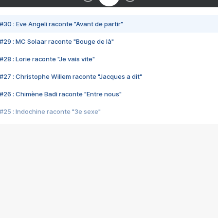
#30 : Eve Angeli raconte "Avant de partir"
#29 : MC Solaar raconte "Bouge de là"
28 : Lorie raconte "Je vais vite"
#27 : Christophe Willem raconte "Jacques a dit"
#26 : Chimène Badi raconte "Entre nous"
#25 : Indochine raconte "3e sexe"
#24 : Zaho raconte "C'est chelou"
#23 : Patrick Bruel raconte "Au café des délices"
#22 : Kyo raconte "Le chemin"
#21 : Nolwenn Leroy raconte "Cassé"
#20 : Patrick Hernandez raconte "Born to be alive"
#19 : Lorie raconte "Près de moi"