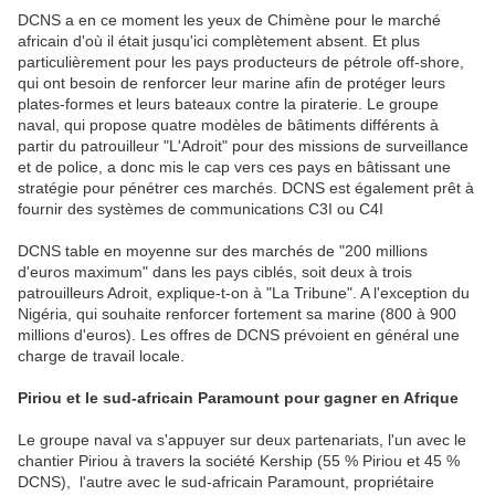
DCNS a en ce moment les yeux de Chimène pour le marché
africain d'où il était jusqu'ici complètement absent. Et plus
particulièrement pour les pays producteurs de pétrole off-shore,
qui ont besoin de renforcer leur marine afin de protéger leurs
plates-formes et leurs bateaux contre la piraterie. Le groupe
naval, qui propose quatre modèles de bâtiments différents à
partir du patrouilleur "L'Adroit" pour des missions de surveillance
et de police, a donc mis le cap vers ces pays en bâtissant une
stratégie pour pénétrer ces marchés. DCNS est également prêt à
fournir des systèmes de communications C3I ou C4I
DCNS table en moyenne sur des marchés de "200 millions
d'euros maximum" dans les pays ciblés, soit deux à trois
patrouilleurs Adroit, explique-t-on à "La Tribune". A l'exception du
Nigéria, qui souhaite renforcer fortement sa marine (800 à 900
millions d'euros). Les offres de DCNS prévoient en général une
charge de travail locale.
Piriou et le sud-africain Paramount pour gagner en Afrique
Le groupe naval va s'appuyer sur deux partenariats, l'un avec le
chantier Piriou à travers la société Kership (55 % Piriou et 45 %
DCNS), l'autre avec le sud-africain Paramount, propriétaire