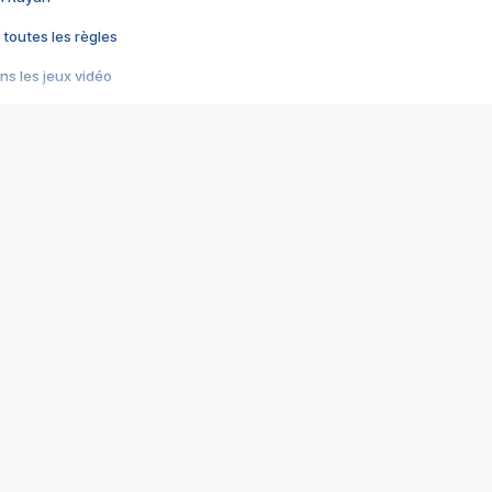
 toutes les règles
s les jeux vidéo
us choquant de Rockstar ? - Le scandale BULLY
e plus moche de Steam
du RÊVE tourne au CAUCHEMAR
pendant 8 heures
it… à tort
umiliés par un jeu vidéo
ire - Final Fantasy 8
ti un empire - Age of Empires
story DOFUS
tard, il crée l'un des pires jeux de tous les temps, MindsEye.