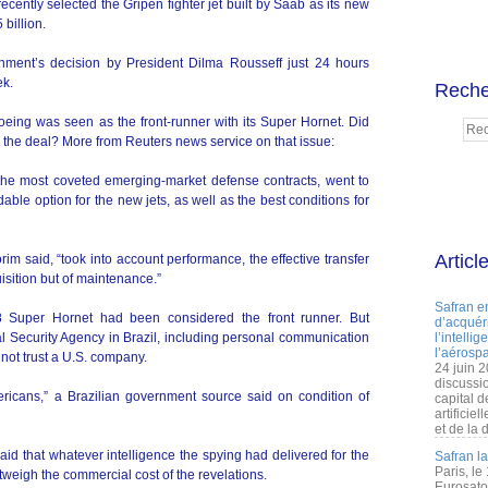
ently selected the Gripen fighter jet built by Saab as its new
 billion.
ernment’s decision by President Dilma Rousseff just 24 hours
ek.
Reche
eing was seen as the front-runner with its Super Hornet. Did
 the deal? More from Reuters news service on that issue:
of the most coveted emerging-market defense contracts, went to
ble option for the new jets, as well as the best conditions for
Articl
m said, “took into account performance, the effective transfer
uisition but of maintenance.”
Safran e
-18 Super Hornet had been considered the front runner. But
d’acquéri
al Security Agency in Brazil, including personal communication
l’intelli
l’aérospa
d not trust a U.S. company.
24 juin 
discussi
ricans,” a Brazilian government source said on condition of
capital d
artificie
et de la 
aid that whatever intelligence the spying had delivered for the
Safran l
Paris, le
weigh the commercial cost of the revelations.
Eurosato