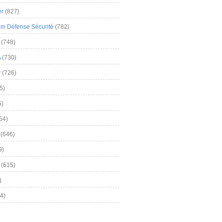
er
(827)
m Défense Sécurité
(782)
(748)
A
(730)
y
(726)
5)
5)
54)
(646)
9)
(615)
)
4)