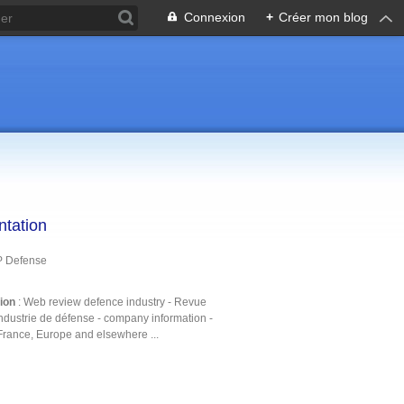
Connexion
+
Créer mon blog
ntation
P Defense
tion
: Web review defence industry - Revue
ndustrie de défense - company information -
France, Europe and elsewhere ...