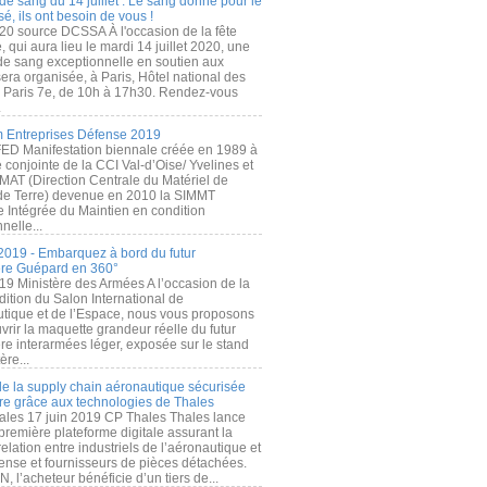
de sang du 14 juillet : Le sang donné pour le
é, ils ont besoin de vous !
20 source DCSSA À l'occasion de la fête
, qui aura lieu le mardi 14 juillet 2020, une
 de sang exceptionnelle en soutien aux
era organisée, à Paris, Hôtel national des
s Paris 7e, de 10h à 17h30. Rendez-vous
.
 Entreprises Défense 2019
FED Manifestation biennale créée en 1989 à
ive conjointe de la CCI Val-d’Oise/ Yvelines et
MAT (Direction Centrale du Matériel de
de Terre) devenue en 2010 la SIMMT
e Intégrée du Maintien en condition
nelle...
2019 - Embarquez à bord du futur
ère Guépard en 360°
19 Ministère des Armées A l’occasion de la
ition du Salon International de
utique et de l’Espace, nous vous proposons
rir la maquette grandeur réelle du futur
ère interarmées léger, exposée sur le stand
ère...
 de la supply chain aéronautique sécurisée
re grâce aux technologies de Thales
ales 17 juin 2019 CP Thales Thales lance
première plateforme digitale assurant la
elation entre industriels de l’aéronautique et
fense et fournisseurs de pièces détachées.
, l’acheteur bénéficie d’un tiers de...