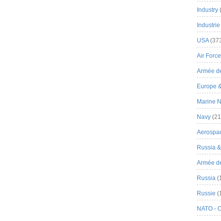
Industry
Industrie
USA
(37
Air Force
Armée de
Europe 
Marine N
Navy
(21
Aerospa
Russia 
Armée de 
Russia
(
Russie
(
NATO - 