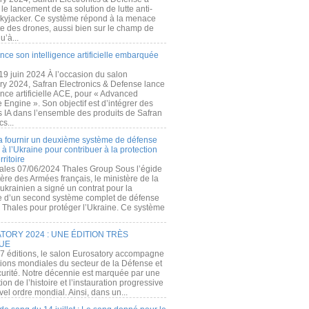
e lancement de sa solution de lutte anti-
kyjacker. Ce système répond à la menace
te des drones, aussi bien sur le champ de
u’à...
nce son intelligence artificielle embarquée
 19 juin 2024 À l’occasion du salon
ry 2024, Safran Electronics & Defense lance
gence artificielle ACE, pour « Advanced
 Engine ». Son objectif est d’intégrer des
s IA dans l’ensemble des produits de Safran
cs...
a fournir un deuxième système de défense
à l’Ukraine pour contribuer à la protection
rritoire
ales 07/06/2024 Thales Group Sous l’égide
ère des Armées français, le ministère de la
ukrainien a signé un contrat pour la
re d’un second système complet de défense
 Thales pour protéger l’Ukraine. Ce système
ORY 2024 : UNE ÉDITION TRÈS
UE
7 éditions, le salon Eurosatory accompagne
tions mondiales du secteur de la Défense et
curité. Notre décennie est marquée par une
ion de l’histoire et l’instauration progressive
el ordre mondial. Ainsi, dans un...