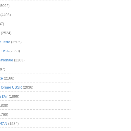
(5092)
(4408)
37)
(2524)
 Terre
(2505)
& USA
(2360)
ationale
(2203)
97)
ce
(2166)
& former USSR
(2036)
l'Air
(1899)
1838)
1760)
OTAN
(1584)