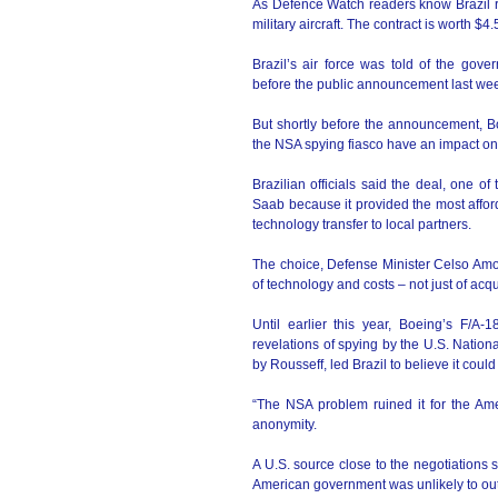
As Defence Watch readers know Brazil rec
military aircraft. The contract is worth $4.5
Brazil’s air force was told of the gov
before the public announcement last we
But shortly before the announcement, Bo
the NSA spying fiasco have an impact on
Brazilian officials said the deal, one 
Saab because it provided the most afforda
technology transfer to local partners.
The choice, Defense Minister Celso Amori
of technology and costs – not just of acq
Until earlier this year, Boeing’s F/A
revelations of spying by the U.S. Nation
by Rousseff, led Brazil to believe it coul
“The NSA problem ruined it for the Ame
anonymity.
A U.S. source close to the negotiations s
American government was unlikely to out