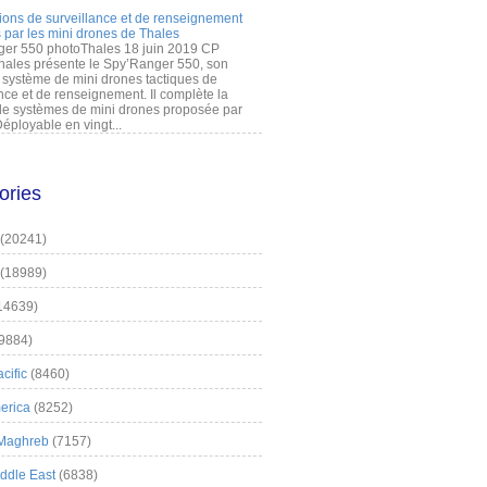
ions de surveillance et de renseignement
 par les mini drones de Thales
er 550 photoThales 18 juin 2019 CP
hales présente le Spy’Ranger 550, son
système de mini drones tactiques de
nce et de renseignement. Il complète la
 systèmes de mini drones proposée par
éployable en vingt...
ories
(20241)
(18989)
14639)
9884)
cific
(8460)
erica
(8252)
 Maghreb
(7157)
iddle East
(6838)