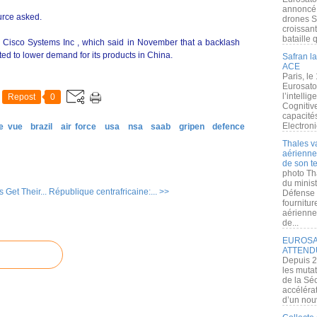
annoncé l
ource asked.
drones S
croissan
bataille q
 Cisco Systems Inc , which said in November that a backlash
ed to lower demand for its products in China.
Safran la
ACE
Paris, le
Eurosato
l’intelli
Repost
0
Cognitive
capacité
Electroni
de vue
brazil
air force
usa
nsa
saab
gripen
defence
Thales v
aérienne 
de son te
photo Th
du minist
Get Their...
République centrafricaine:... >>
Défense 
fournitu
aérienne
de...
EUROSAT
ATTEND
Depuis 2
les muta
de la Sé
accélérat
d’un nouv