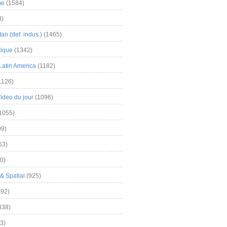
me
(1584)
3)
an (def. indus.)
(1465)
tique
(1342)
Latin America
(1182)
1126)
Video du jour
(1096)
1055)
9)
63)
0)
& Spatial
(925)
92)
838)
3)