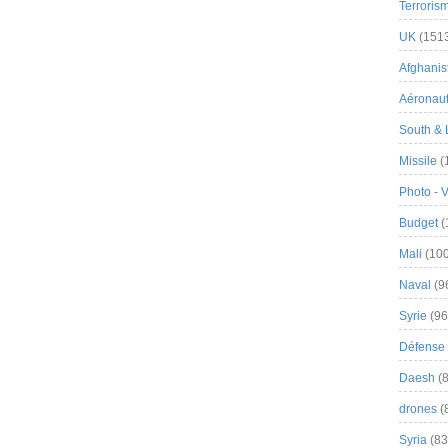
Terroris
UK
(151
Afghanist
Aéronau
South & 
Missile
(
Photo - 
Budget
(
Mali
(100
Naval
(9
Syrie
(96
Défense 
Daesh
(8
drones
(
Syria
(83