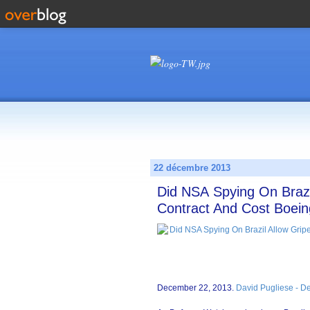
22 décembre 2013
Did NSA Spying On Brazil
Contract And Cost Boeing
December 22, 2013.
David Pugliese - D