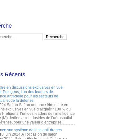
rche
es Récents
ntre en discussions exclusives en vue
r Preligens, l’un des leaders de
gence artificielle pour les secteurs de
tial et de la défense
2024 Safran Safran annonce être entré en
ons exclusives en vue d’acquérir 100 % du
e Preligens, l’un des leaders de l’intelligence
lle (IA) dédiée aux industries de l’aérospatial
défense, pour une valeur d’entreprise...
ance son système de lutte anti-drones
 18 juin 2024 À l’occasion du salon
ry 2024, Safran Electronics & Defense a