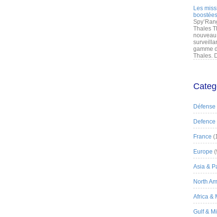
Les miss
boostées
Spy’Rang
Thales T
nouveau 
surveilla
gamme de
Thales. D
Categ
Défense
Defence
France
(
Europe
(
Asia & Pa
North Am
Africa &
Gulf & M