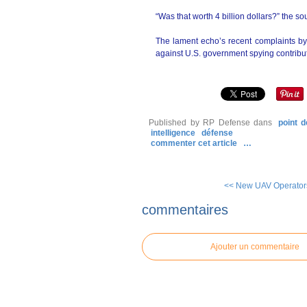
“Was that worth 4 billion dollars?” the s
The lament echo’s recent complaints by
against U.S. government spying contribut
Published by RP Defense
dans
point 
intelligence
défense
commenter cet article
…
<< New UAV Operators 
commentaires
Ajouter un commentaire