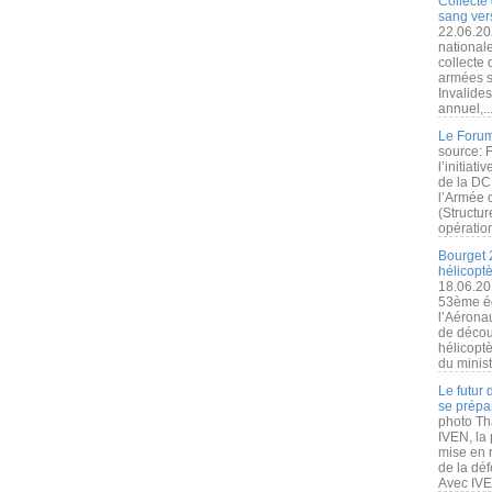
Collecte 
sang vers
22.06.20
nationale
collecte
armées s
Invalide
annuel,..
Le Forum
source: 
l’initiat
de la DC
l’Armée 
(Structur
opération
Bourget 
hélicopt
18.06.20
53ème éd
l’Aérona
de découv
hélicopt
du minist
Le futur
se prépa
photo Th
IVEN, la 
mise en r
de la dé
Avec IVEN