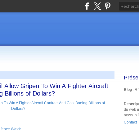
Prése
 Allow Gripen To Win A Fighter Aircraft
Blog
: R
 Billions of Dollars?
Descrip
du web i
news in 
Contact
efence Watch