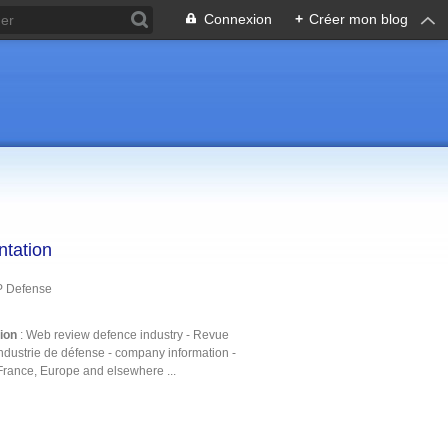
Connexion
+
Créer mon blog
ntation
P Defense
tion
: Web review defence industry - Revue
ndustrie de défense - company information -
France, Europe and elsewhere ...