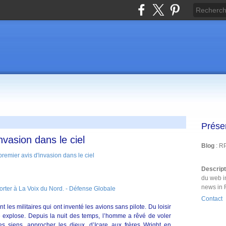
Prése
nvasion dans le ciel
Blog
: R
Descrip
du web i
news in 
porter à La Voix du Nord. - Défense Globale
Contact
t les militaires qui ont inventé les avions sans pilote. Du loisir
one explose. Depuis la nuit des temps, l’homme a rêvé de voler
s siens, approcher les dieux, d’Icare aux frères Wright en