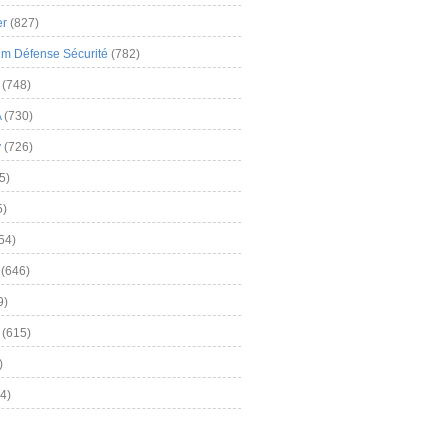
er
(827)
m Défense Sécurité
(782)
(748)
A
(730)
y
(726)
5)
5)
54)
(646)
9)
(615)
)
4)