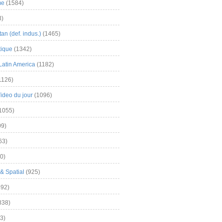
me
(1584)
3)
an (def. indus.)
(1465)
tique
(1342)
Latin America
(1182)
1126)
Video du jour
(1096)
1055)
9)
63)
0)
& Spatial
(925)
92)
838)
3)