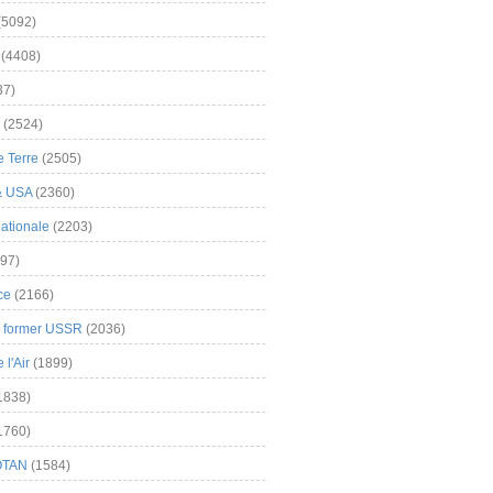
(5092)
(4408)
37)
(2524)
 Terre
(2505)
& USA
(2360)
ationale
(2203)
97)
ce
(2166)
& former USSR
(2036)
l'Air
(1899)
1838)
1760)
OTAN
(1584)