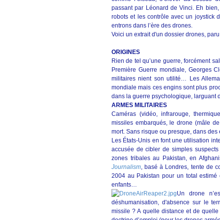
passant par Léonard de Vinci. Eh bien, 
robots et les contrôle avec un joystick
entrons dans l’ère des drones.
Voici un extrait d'un dossier drones, par
ORIGINES
Rien de tel qu’une guerre, forcément sa
Première Guerre mondiale, Georges Cl
militaires nient son utilité… Les All
mondiale mais ces engins sont plus proc
dans la guerre psychologique, larguant de
ARMES MILITAIRES
Caméras (vidéo, infrarouge, thermique
missiles embarqués, le drone (mâle de
mort. Sans risque ou presque, dans de
Les États-Unis en font une utilisation in
accusée de cibler de simples suspects 
zones tribales au Pakistan, en Afgha
Journalism
, basé à Londres, tente de com
2004 au Pakistan pour un total estimé
enfants…
Un drone n’e
déshumanisation, d'absence sur le ter
missile ? A quelle distance et de quell