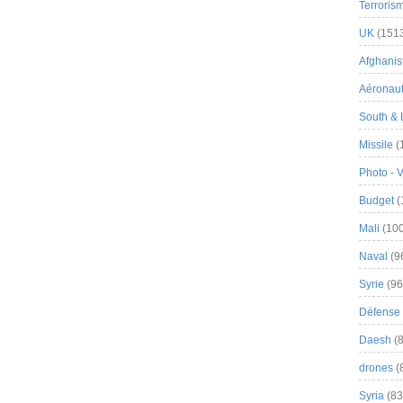
Terroris
UK
(151
Afghanist
Aéronau
South & 
Missile
(
Photo - 
Budget
(
Mali
(100
Naval
(9
Syrie
(96
Défense 
Daesh
(8
drones
(
Syria
(83