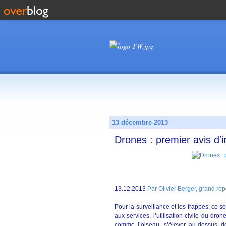
13 décembre 2013
Drones : premier avis d'i
13.12.2013
Par Olivier Berger, grand re
Pour la surveillance et les frappes, ce son
aux services, l’utilisation civile du dr
comme l’oiseau, s’élever au-dessus de