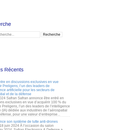
rche
es Récents
ntre en discussions exclusives en vue
r Preligens, l’un des leaders de
gence artificielle pour les secteurs de
tial et de la défense
2024 Safran Safran annonce être entré en
ons exclusives en vue d’acquérir 100 % du
e Preligens, l’un des leaders de l’intelligence
lle (IA) dédiée aux industries de l’aérospatial
défense, pour une valeur d’entreprise...
ance son système de lutte anti-drones
 18 juin 2024 À l’occasion du salon
ry 2024, Safran Electronics & Defense a