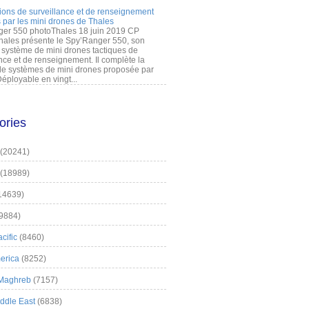
ions de surveillance et de renseignement
 par les mini drones de Thales
er 550 photoThales 18 juin 2019 CP
hales présente le Spy’Ranger 550, son
système de mini drones tactiques de
nce et de renseignement. Il complète la
 systèmes de mini drones proposée par
éployable en vingt...
ories
(20241)
(18989)
14639)
9884)
cific
(8460)
erica
(8252)
 Maghreb
(7157)
iddle East
(6838)