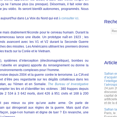
ça ne l’amuse plus (ou presque). Désormais, il fait voler des
 de jeu vidéo. Ils seront bientôt autonomes, programmés. Nous
u aujourd'hui dans La Voix du Nord qui est
à consulter ici
.
Reche
le mais diablement féconde pour le cerveau humain. Durant la
emenceau lance une étude. Un prototype naît en 1923 ; les
emands avancent avec les V1 et V2 durant la Seconde Guerre
hes des missiles. Les Américains utilisent les premiers drones
s tracts sur la Corée et le Vietnam.
), systèmes d’interception (électromagnétique), bombes ou
Articl
 l’abeille en anglais) apporte du renseignement ou donne la
s environnements complexes pour l’homme.
Safran e
tensive depuis 2004 et la guerre contre le terrorisme. La CIA est
d’acquéri
et d’être peu regardante sur les dégâts collatéraux dans les
l’intelli
nistan, au Yémen et en Somalie.
The Bureau of Investigative
l’aérospa
24 juin 
piler les tirs et d’identifier les victimes : 380 frappes depuis
discussi
 de 2 534 à 3 642 morts, dont 426 à 951 civils et 168 à 200
capital d
artificie
st pas mieux ou pire qu’une autre arme. On parle de
et de la 
rain qui dérogerait aux règles de la guerre. Mais quid d'un
Safran l
e façon, juge-t-on humain et digne de tuer ? En revanche, une
Paris, le
Eurosato