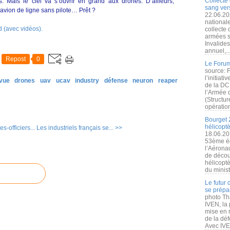
Collecte 
. Mais le ciel va s’ouvrir en grand aux drones. D’ailleurs,
sang vers
avion de ligne sans pilote… Prêt ?
22.06.20
nationale
rd (avec vidéos).
collecte
armées s
Invalide
annuel,..
Repost
0
Le Forum
source: 
l’initiat
 vue
drones
uav
ucav
industry
défense
neuron
reaper
de la DC
l’Armée 
(Structur
opération
Bourget 
hélicopt
s-officiers...
Les industriels français se... >>
18.06.20
53ème éd
l’Aérona
de découv
hélicopt
du minist
Le futur
se prépa
photo Th
IVEN, la 
mise en r
de la dé
Avec IVEN