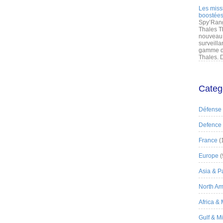
Les miss
boostées
Spy’Rang
Thales T
nouveau 
surveilla
gamme de
Thales. D
Categ
Défense
Defence
France
(
Europe
(
Asia & Pa
North Am
Africa &
Gulf & M