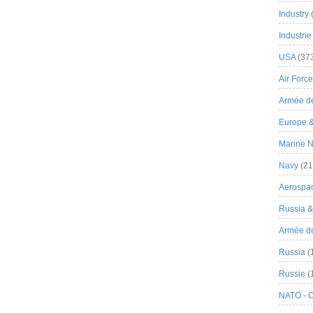
Industry
Industrie
USA
(37
Air Force
Armée de
Europe 
Marine N
Navy
(21
Aerospa
Russia 
Armée de 
Russia
(
Russie
(
NATO - 