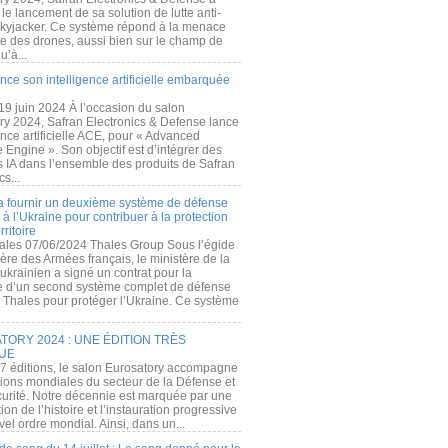
e lancement de sa solution de lutte anti-
kyjacker. Ce système répond à la menace
te des drones, aussi bien sur le champ de
u’à...
nce son intelligence artificielle embarquée
 19 juin 2024 À l’occasion du salon
ry 2024, Safran Electronics & Defense lance
gence artificielle ACE, pour « Advanced
 Engine ». Son objectif est d’intégrer des
s IA dans l’ensemble des produits de Safran
cs...
a fournir un deuxième système de défense
à l’Ukraine pour contribuer à la protection
rritoire
ales 07/06/2024 Thales Group Sous l’égide
ère des Armées français, le ministère de la
ukrainien a signé un contrat pour la
re d’un second système complet de défense
 Thales pour protéger l’Ukraine. Ce système
ORY 2024 : UNE ÉDITION TRÈS
UE
7 éditions, le salon Eurosatory accompagne
tions mondiales du secteur de la Défense et
curité. Notre décennie est marquée par une
ion de l’histoire et l’instauration progressive
el ordre mondial. Ainsi, dans un...