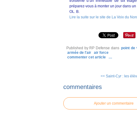
troisième d’un immeuble de six étages
préparez-vous à monter un jour dans un 
OL. B.
Lire la suite sur le site de La Voix du No
Published by RP Defense
dans
point de
armée de l'air
air force
commenter cet article
…
<< Saint-Cyr : les élève
commentaires
Ajouter un commentaire