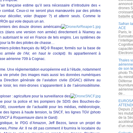
s) s’impose.
annoncé l
’air française estime qu’il sera nécessaire d’introduire des «
drones S
 combat. Ceux-ci ne seront plus manœuvrés par des pilotes
croissan
r décoller, voler (frapper ?) et atterrir seuls. Comme le
bataille q
UROn qui vole depuis un an.
Safran la
remiers des douze drones américains
ACE
cs (dans une version non armée) directement à Niamey au
Paris, le
Eurosato
 autorisant le vol en France de tels engins. Les systèmes de
l’intelli
jour la fin des pilotes de chasse…
Cognitive
remiers pilotes français du MQ-9 Reaper, formés sur la base de
capacité
Electroni
s armée de l'Air, en haut le cockpit)
. Ils appartiennent à
 base aérienne 709 à Cognac.
Thales v
aérienne 
de son te
énorme. Une réglementation européenne est à l’étude, notamment
photo Th
 à la vie privée (les images mais aussi les données numériques
du minist
a Direction générale de l’aviation civile (DGAC) délivre au
Défense 
fournitu
le loisir, les mini-drones s’apparentent à de l’aéromodélisme.
aérienne
de...
ploser : agriculture pour la surveillance des
EUROSAT
que pour la police et les pompiers (le SDIS des Bouches-du-
ATTEND
8), couverture de l’actualité pour les médias, météorologie,
Depuis 2
ce des lignes à haute tension, la SNCF, les lignes TGV
(photo
les muta
la SNCF à Roquemaure dans le Gard)
.
de la Sé
accélérat
istique, le PDG d’Amazon, Jeff Bezos, lance un projet de
d’un nouv
rones,
Prime Air
. Il ne dit pas comment il fournira le locataire du