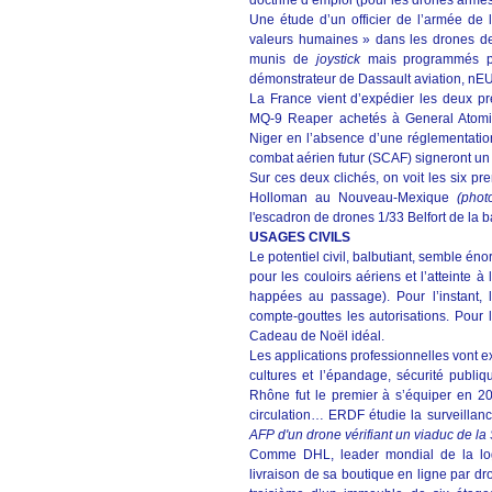
doctrine d’emploi (pour les drones armé
Une étude d’un officier de l’armée de l
valeurs humaines » dans les drones de
munis de
joystick
mais programmés pou
démonstrateur de Dassault aviation, nE
La France vient d’expédier les deux p
MQ-9 Reaper achetés à General Atomi
Niger en l’absence d’une réglementation
combat aérien futur (SCAF) signeront un 
Sur ces deux clichés, on voit les six p
Holloman au Nouveau-Mexique
(photo
l'escadron de drones 1/33 Belfort de la
USAGES CIVILS
Le potentiel civil, balbutiant, semble 
pour les couloirs aériens et l’atteinte
happées au passage). Pour l’instant, l
compte-gouttes les autorisations. Pour 
Cadeau de Noël idéal.
Les applications professionnelles vont ex
cultures et l’épandage, sécurité publi
Rhône fut le premier à s’équiper en 200
circulation… ERDF étudie la surveillan
AFP d'un drone vérifiant un viaduc de 
Comme DHL, leader mondial de la log
livraison de sa boutique en ligne par d