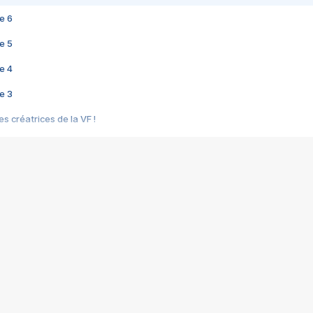
e 6
e 5
e 4
e 3
s créatrices de la VF !
e 2
e 1
e Mektoub My Love arrive enfin ! Rencontre avec Shaïn Boumedine et Sal
i : après Toni en famille
elle réalise le bouleversant Dites lui que je l'aime
ais ! Rencontre autour de Vie privée de Rebecca Zlotowski
 de Marguerite, Grave... Rencontre avec Ella Rumpf