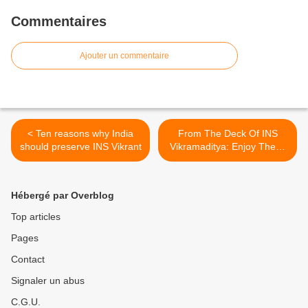
Commentaires
Ajouter un commentaire
< Ten reasons why India
From The Deck Of INS
should preserve INS Vikrant
Vikramaditya: Enjoy These
Brilliant Pictures For Navy
Day 2013 >
Hébergé par Overblog
Top articles
Pages
Contact
Signaler un abus
C.G.U.