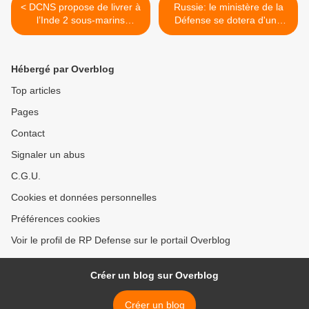
< DCNS propose de livrer à
Russie: le ministère de la
l’Inde 2 sous-marins
Défense se dotera d'une
Scorpène construits en
agence d'information en
France
2014 >
Hébergé par Overblog
Top articles
Pages
Contact
Signaler un abus
C.G.U.
Cookies et données personnelles
Préférences cookies
Voir le profil de RP Defense sur le portail Overblog
Créer un blog sur Overblog
Créer un blog