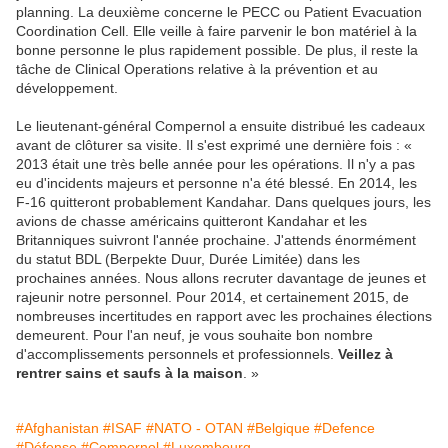
planning. La deuxième concerne le PECC ou Patient Evacuation
Coordination Cell. Elle veille à faire parvenir le bon matériel à la
bonne personne le plus rapidement possible. De plus, il reste la
tâche de Clinical Operations relative à la prévention et au
développement.
Le lieutenant-général Compernol a ensuite distribué les cadeaux
avant de clôturer sa visite. Il s'est exprimé une dernière fois : «
2013 était une très belle année pour les opérations. Il n'y a pas
eu d'incidents majeurs et personne n'a été blessé. En 2014, les
F-16 quitteront probablement Kandahar. Dans quelques jours, les
avions de chasse américains quitteront Kandahar et les
Britanniques suivront l'année prochaine. J'attends énormément
du statut BDL (Berpekte Duur, Durée Limitée) dans les
prochaines années. Nous allons recruter davantage de jeunes et
rajeunir notre personnel. Pour 2014, et certainement 2015, de
nombreuses incertitudes en rapport avec les prochaines élections
demeurent. Pour l'an neuf, je vous souhaite bon nombre
d'accomplissements personnels et professionnels.
Veillez à
rentrer sains et saufs à la maison
. »
#Afghanistan
#ISAF
#NATO - OTAN
#Belgique
#Defence
#Défense
#Compernol
#Luxembourg