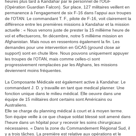
heures plus tard à Kandahar par le personnel de l'OGF
(Opération Guardian Falcon). Sur place, 127 militaires veillent en
permanence à l'engagement de six F-16 dans l'appui aux troupes
de l'OTAN. Le commandant T. F., pilote de F-16, voit clairement la
différence entre les premières missions à Kandahar et la mission
actuelle : « Nous venons juste de prester la 15 millième heure de
vol et effectuerons, fin décembre, notre 5 millième mission en
Afghanistan. Mais nous en ressentons également la fin. Les
demandes pour une intervention en GCAS (ground close air
support) sont en chute libre. Nous pouvons uniquement appuyer
les troupes de l'OTAN, mais comme celles-ci sont
progressivement remplacées par les Afghans, les missions
deviennent moins fréquentes.
La Composante Médicale est également active à Kandahar. Le
commandant J. D. y travaille en tant que medical planner. Une
fonction unique dans le milieu médical. Elle oeuvre dans une
équipe de 15 militaires dont certains sont Américains ou
Australiens.
Elle se charge du planning médical à court et à moyen terme.
Son équipe veille à ce que chaque soldat blessé soit amené dans
l'heure dans un hôpital pour y recevoir les soins chirurgicaux
nécessaires. « Dans la zone du Commandement Régional Sud, il
y a trois tâches. La première est relative aux opérations et le