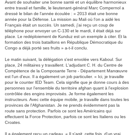
Avant de souhaiter une bonne santé et un équilibre harmonieux
entre travail et famille, le lieutenant-général Marc Compernol a
dressé le bilan de l'année écoulée : « 2013 était une bonne
année pour la Défense. La mission au Mali où l'on a aidé les
Français était un succès. Un samedi, j'ai reçu un coup de
téléphone pour envoyer un C-130 et le mardi, il était déjà sur
place. Le redéploiement de Kunduz est un exemple à citer. Et la
formation des trois bataillons en République Démocratique du
Congo a déjà porté ses fruits » a-t-il conclu.
Le matin suivant, la délégation s'est envolée vers Kaboul. Sur
place, 24 militaires y travaillent. L'adjudant C. H. du Centre de
Compétence de la Composante Terre - Département Manœuvre
est l'un d'eux. Il a également un job particulier. « Ici, je travaille
pour le counter IED Team. Cela signifie que je donne cours à des
personnes sur l'ensemble du territoire afghan quant à l'explosion
contrôlée des engins improvisés. Je forme également les
instructeurs. Avec cette équipe mobile, je travaille dans toutes les
provinces de l'Afghanistan. Je ne prends évidemment pas la
route sans protection. Parfois ce sont les Américains qui
effectuent la Force Protection, parfois ce sont les Italiens ou les
Croates.
Il a également reçu un cadeau. « Il s'agit, cette fois, d'un vrai