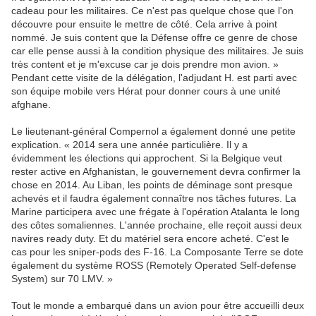
cadeau pour les militaires. Ce n'est pas quelque chose que l'on
découvre pour ensuite le mettre de côté. Cela arrive à point
nommé. Je suis content que la Défense offre ce genre de chose
car elle pense aussi à la condition physique des militaires. Je suis
très content et je m'excuse car je dois prendre mon avion. »
Pendant cette visite de la délégation, l'adjudant H. est parti avec
son équipe mobile vers Hérat pour donner cours à une unité
afghane.
Le lieutenant-général Compernol a également donné une petite
explication. « 2014 sera une année particulière. Il y a
évidemment les élections qui approchent. Si la Belgique veut
rester active en Afghanistan, le gouvernement devra confirmer la
chose en 2014. Au Liban, les points de déminage sont presque
achevés et il faudra également connaître nos tâches futures. La
Marine participera avec une frégate à l'opération Atalanta le long
des côtes somaliennes. L'année prochaine, elle reçoit aussi deux
navires ready duty. Et du matériel sera encore acheté. C'est le
cas pour les sniper-pods des F-16. La Composante Terre se dote
également du système ROSS (Remotely Operated Self-defense
System) sur 70 LMV. »
Tout le monde a embarqué dans un avion pour être accueilli deux