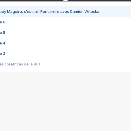
bey Maguire, c'est lui ! Rencontre avec Damien Witecka
e 6
e 5
e 4
e 3
s créatrices de la VF !
e 2
e 1
e Mektoub My Love arrive enfin ! Rencontre avec Shaïn Boumedine et Sal
i : après Toni en famille
elle réalise le bouleversant Dites lui que je l'aime
ais ! Rencontre autour de Vie privée de Rebecca Zlotowski