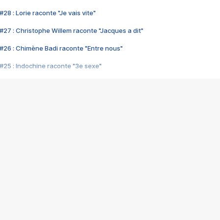
28 : Lorie raconte "Je vais vite"
#27 : Christophe Willem raconte "Jacques a dit"
#26 : Chimène Badi raconte "Entre nous"
#25 : Indochine raconte "3e sexe"
#24 : Zaho raconte "C'est chelou"
#23 : Patrick Bruel raconte "Au café des délices"
#22 : Kyo raconte "Le chemin"
#21 : Nolwenn Leroy raconte "Cassé"
#20 : Patrick Hernandez raconte "Born to be alive"
#19 : Lorie raconte "Près de moi"
#18 : Michael Jones raconte "A nos actes manqués" (avec Jean-Jacque
#17 : Khaled raconte "Aïcha"