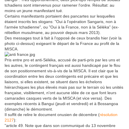
tchadiens sont intervenus pour ramener l'ordre. Résultat: au
moins un jeune manifestant tué.
Certains manifestants portaient des pancartes sur lesquelles
étaient inscrits les slogans: "Oui à l'opération Sangaris, non à
l'armée tchadienne", ou "Oui à la France, non à la Séléka" (ex-
rébellion musulmane, au pouvoir depuis mars 2013).
Des messages tout à fait à l'opposé de ceux brandis hier (voir la
photo ci-dessus) exigeant le départ de la France au profit de la
MISCA.
Pris entre pro et anti-Séléka, accusé de parti-pris par les uns et
les autres, le contingent français est aussi handicapé par le flou
de son positionnement vis-à-vis de la MISCA. Il est clair que la
coordination entre les deux contingents est précaire et que les
liaisons, si elles existent, se situent dans les échelons
hiérarchiques les plus élevés mais pas sur le terrain où les unités
française, visiblement, n'ont aucune idée de ce que font leurs
camarades casques verts de la MISCA (et vice versa). Des
exemples récents à Bangui (jeudi et vendredi) et à Bossangoa
(dimanche) le démontrent.
Il suffit de relire le document onusien de décembre (
résolution
2127
):
"article 49. Note que dans son communiqué du 13 novembre