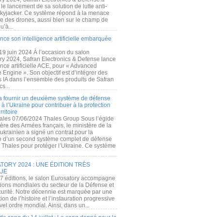
e lancement de sa solution de lutte anti-
kyjacker. Ce système répond à la menace
te des drones, aussi bien sur le champ de
u’à...
nce son intelligence artificielle embarquée
 19 juin 2024 À l’occasion du salon
ry 2024, Safran Electronics & Defense lance
gence artificielle ACE, pour « Advanced
 Engine ». Son objectif est d’intégrer des
s IA dans l’ensemble des produits de Safran
cs...
a fournir un deuxième système de défense
à l’Ukraine pour contribuer à la protection
rritoire
ales 07/06/2024 Thales Group Sous l’égide
ère des Armées français, le ministère de la
ukrainien a signé un contrat pour la
re d’un second système complet de défense
 Thales pour protéger l’Ukraine. Ce système
ORY 2024 : UNE ÉDITION TRÈS
UE
7 éditions, le salon Eurosatory accompagne
tions mondiales du secteur de la Défense et
curité. Notre décennie est marquée par une
ion de l’histoire et l’instauration progressive
el ordre mondial. Ainsi, dans un...