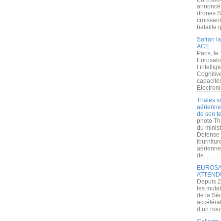
annoncé l
drones S
croissan
bataille q
Safran la
ACE
Paris, le
Eurosato
l’intelli
Cognitive
capacité
Electroni
Thales v
aérienne 
de son te
photo Th
du minist
Défense 
fournitu
aérienne
de...
EUROSAT
ATTEND
Depuis 2
les muta
de la Sé
accélérat
d’un nouv