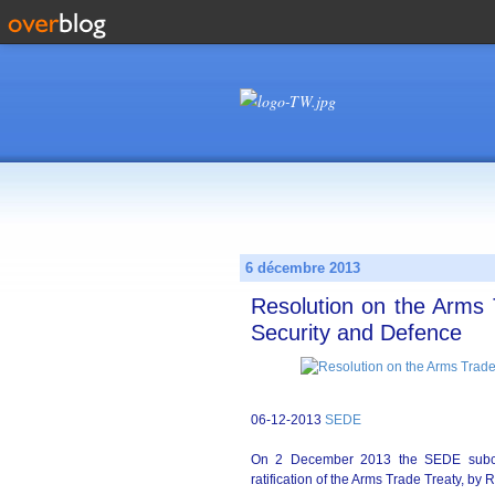
6 décembre 2013
Resolution on the Arms
Security and Defence
06-12-2013
SEDE
On 2 December 2013 the SEDE subcomm
ratification of the Arms Trade Treaty, b