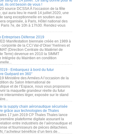
de sang du 14 juillet : Le sang donné pour le
é, ils ont besoin de vous !
20 source DCSSA À l'occasion de la fête
, qui aura lieu le mardi 14 juillet 2020, une
 de sang exceptionnelle en soutien aux
era organisée, à Paris, Hôtel national des
s Paris 7e, de 10h à 17h30. Rendez-vous
.
 Entreprises Défense 2019
FED Manifestation biennale créée en 1989 à
ive conjointe de la CCI Val-d’Oise/ Yvelines et
MAT (Direction Centrale du Matériel de
de Terre) devenue en 2010 la SIMMT
e Intégrée du Maintien en condition
nelle...
2019 - Embarquez à bord du futur
ère Guépard en 360°
19 Ministère des Armées A l’occasion de la
ition du Salon International de
utique et de l’Espace, nous vous proposons
rir la maquette grandeur réelle du futur
ère interarmées léger, exposée sur le stand
ère...
 de la supply chain aéronautique sécurisée
re grâce aux technologies de Thales
ales 17 juin 2019 CP Thales Thales lance
première plateforme digitale assurant la
elation entre industriels de l’aéronautique et
fense et fournisseurs de pièces détachées.
, l’acheteur bénéficie d’un tiers de...