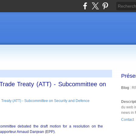
Prése
 Trade Treaty (ATT) - Subcommittee on
Blog
: R
Descrip
du web i
news in 
Contact
ittee debated the draft motion for a resolution on the
y Rapporteur Arnaud Danjean (EPP).