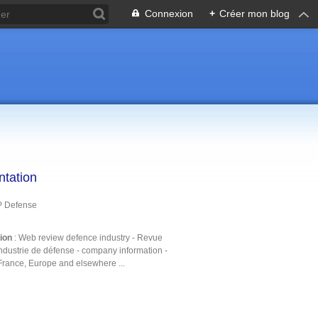
Connexion
+
Créer mon blog
ntation
P Defense
tion
: Web review defence industry - Revue
ndustrie de défense - company information -
France, Europe and elsewhere ...