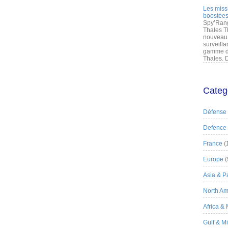
Les miss
boostées
Spy’Rang
Thales T
nouveau 
surveilla
gamme de
Thales. D
Categ
Défense
Defence
France
(
Europe
(
Asia & Pa
North Am
Africa &
Gulf & M