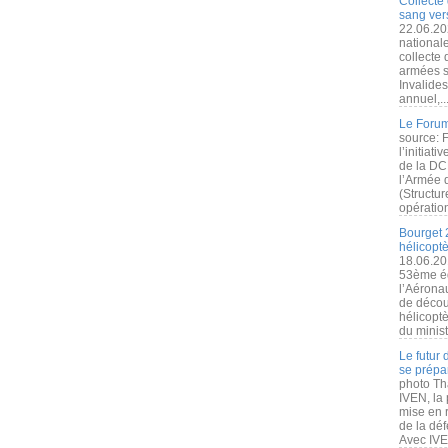
Collecte 
sang vers
22.06.20
nationale
collecte
armées s
Invalide
annuel,..
Le Forum
source: 
l’initiat
de la DC
l’Armée 
(Structur
opération
Bourget 
hélicopt
18.06.20
53ème éd
l’Aérona
de découv
hélicopt
du minist
Le futur
se prépa
photo Th
IVEN, la 
mise en r
de la dé
Avec IVEN