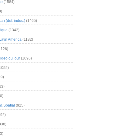
me
(1584)
3)
an (def. indus.)
(1465)
tique
(1342)
Latin America
(1182)
1126)
Video du jour
(1096)
1055)
9)
63)
0)
& Spatial
(925)
92)
838)
3)