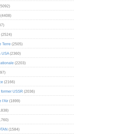
(5092)
(4408)
37)
(2524)
 Terre
(2505)
& USA
(2360)
ationale
(2203)
97)
ce
(2166)
& former USSR
(2036)
l'Air
(1899)
1838)
1760)
OTAN
(1584)