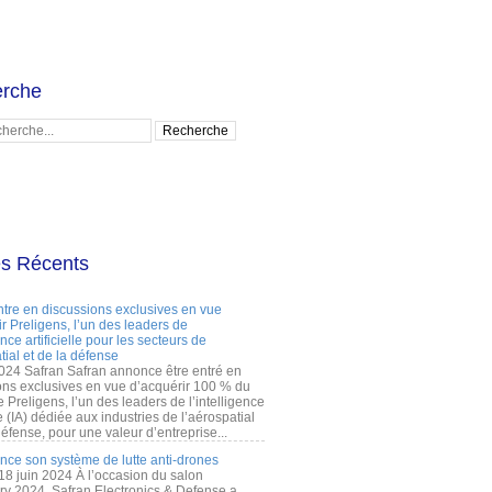
rche
es Récents
ntre en discussions exclusives en vue
r Preligens, l’un des leaders de
gence artificielle pour les secteurs de
tial et de la défense
2024 Safran Safran annonce être entré en
ons exclusives en vue d’acquérir 100 % du
e Preligens, l’un des leaders de l’intelligence
lle (IA) dédiée aux industries de l’aérospatial
défense, pour une valeur d’entreprise...
ance son système de lutte anti-drones
 18 juin 2024 À l’occasion du salon
ry 2024, Safran Electronics & Defense a