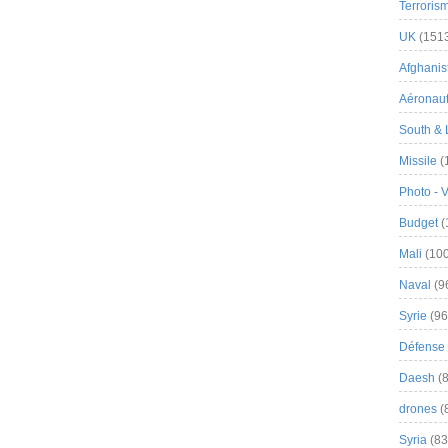
Terroris
UK
(151
Afghanist
Aéronau
South & 
Missile
(
Photo - 
Budget
(
Mali
(100
Naval
(9
Syrie
(96
Défense 
Daesh
(8
drones
(
Syria
(83