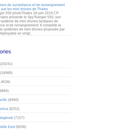
ions de surveillance et de renseignement
 par les mini drones de Thales
er 550 photoThales 18 juin 2019 CP
hales présente le Spy’Ranger 550, son
système de mini drones tactiques de
nce et de renseignement. Il complète la
 systèmes de mini drones proposée par
éployable en vingt...
ories
(20241)
(18989)
14639)
9884)
cific
(8460)
erica
(8252)
 Maghreb
(7157)
iddle East
(6838)