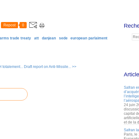
Reche
Repost
0
arms trade treaty
att
danjean
sede
european parlaiment
totalement...
Draft report on Anti-Missile... >>
Articl
Safran e
d’acquéri
l’intelli
l’aérospa
24 juin 
discussi
capital d
artificie
et de la 
Safran l
Paris, le
Eurosato