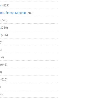
er
(827)
m Défense Sécurité
(782)
(748)
A
(730)
y
(726)
5)
5)
54)
(646)
9)
(615)
)
4)