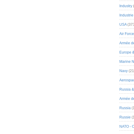
Industry
Industrie
USA
(37
Air Force
Armée de
Europe 
Marine N
Navy
(21
Aerospa
Russia 
Armée de 
Russia
(
Russie
(
NATO - 