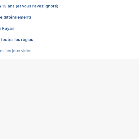
 a 13 ans (et vous l'avez ignoré)
e (littéralement)
im Rayan
 toutes les règles
s les jeux vidéo
us choquant de Rockstar ? - Le scandale BULLY
e plus moche de Steam
du RÊVE tourne au CAUCHEMAR
pendant 8 heures
it… à tort
umiliés par un jeu vidéo
ire - Final Fantasy 8