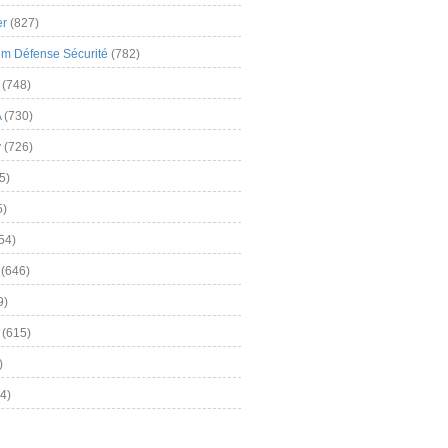
er
(827)
m Défense Sécurité
(782)
(748)
A
(730)
y
(726)
5)
5)
54)
(646)
9)
(615)
)
4)