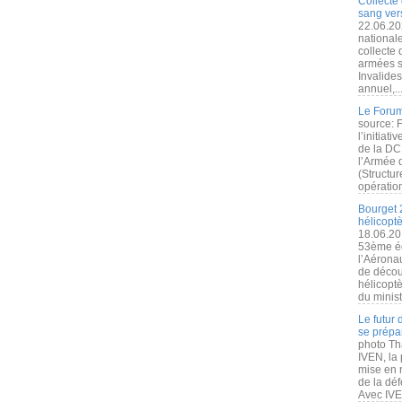
Collecte 
sang vers
22.06.20
nationale
collecte
armées s
Invalide
annuel,..
Le Forum
source: 
l’initiat
de la DC
l’Armée 
(Structur
opération
Bourget 
hélicopt
18.06.20
53ème éd
l’Aérona
de découv
hélicopt
du minist
Le futur
se prépa
photo Th
IVEN, la 
mise en r
de la dé
Avec IVEN