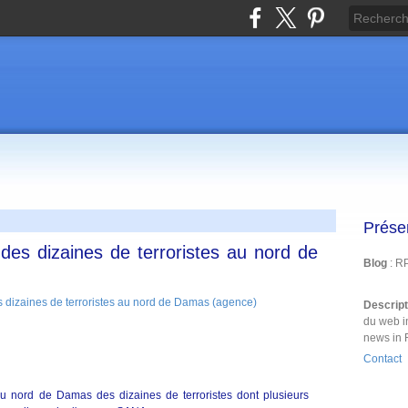
Prése
des dizaines de terroristes au nord de
Blog
: R
Descrip
du web i
news in 
Contact
 nord de Damas des dizaines de terroristes dont plusieurs