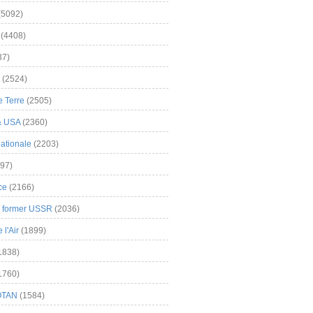
(5092)
(4408)
37)
(2524)
 Terre
(2505)
& USA
(2360)
ationale
(2203)
97)
ce
(2166)
& former USSR
(2036)
l'Air
(1899)
1838)
1760)
OTAN
(1584)