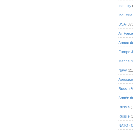
Industry
Industrie
USA
(37
Air Force
Armée de
Europe 
Marine N
Navy
(21
Aerospa
Russia 
Armée de 
Russia
(
Russie
(
NATO - 