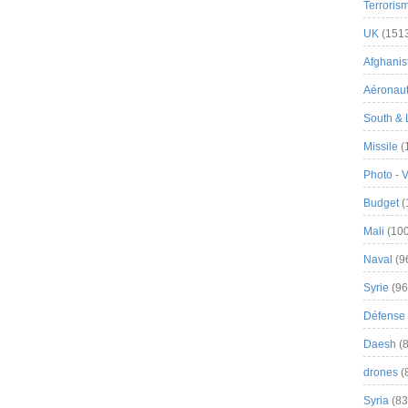
Terroris
UK
(151
Afghanist
Aéronau
South & 
Missile
(
Photo - 
Budget
(
Mali
(100
Naval
(9
Syrie
(96
Défense 
Daesh
(8
drones
(
Syria
(83