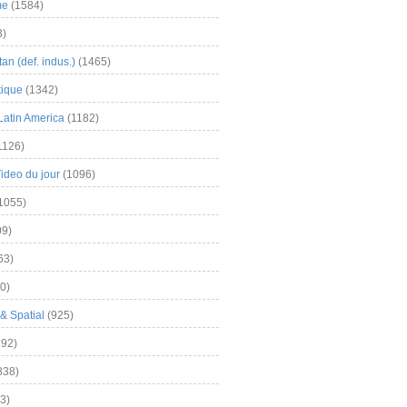
me
(1584)
3)
an (def. indus.)
(1465)
tique
(1342)
Latin America
(1182)
1126)
Video du jour
(1096)
1055)
9)
63)
0)
& Spatial
(925)
92)
838)
3)