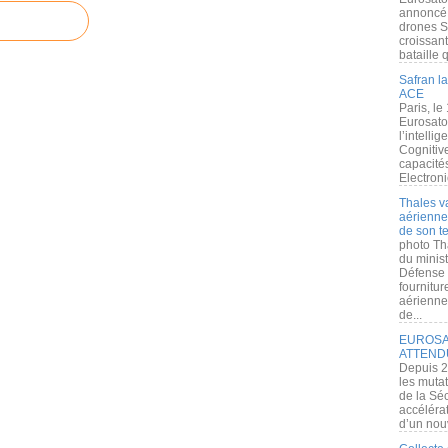
annoncé l
drones S
croissan
bataille q
Safran la
ACE
Paris, le
Eurosato
l’intelli
Cognitive
capacité
Electroni
Thales v
aérienne 
de son te
photo Th
du minist
Défense 
fournitu
aérienne
de...
EUROSAT
ATTEND
Depuis 2
les muta
de la Sé
accélérat
d’un nouv