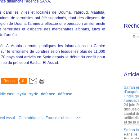
nonce dimanche l'agence SANA.
 dans les villes et localités de Douma, Yabroud, Maalula,
ines de terroristes ont été supprimés, dont des citoyens de
égion de Douma l'armée a effectué une opération antiterroriste
Reche
terroristes et d'abattre des mercenaires afghans, turcs et
e l'armée.
sée Al-Arabia a rendu publiques les informations du Centre
 sur le terrorisme de Londres selon lesquelles plus de 11.000
0 pays sont arrivés en Syrie depuis le début du conflit pour
égime du président Bachar El-Assad.
Articl
Repost
0
Safran e
d’acquéri
ddle east
syria
syrie
defence
défense
l’intelli
l’aérospa
24 juin 
discussi
capital d
el essai...
Centrafrique: la France n'obtient... >>
artificie
et de la 
Safran l
Paris, le
Eurosato