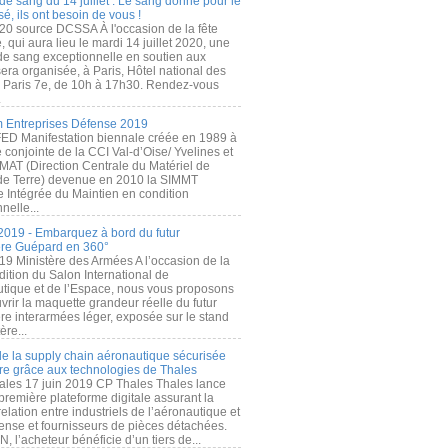
de sang du 14 juillet : Le sang donné pour le
é, ils ont besoin de vous !
20 source DCSSA À l'occasion de la fête
, qui aura lieu le mardi 14 juillet 2020, une
 de sang exceptionnelle en soutien aux
era organisée, à Paris, Hôtel national des
s Paris 7e, de 10h à 17h30. Rendez-vous
.
 Entreprises Défense 2019
FED Manifestation biennale créée en 1989 à
ive conjointe de la CCI Val-d’Oise/ Yvelines et
MAT (Direction Centrale du Matériel de
de Terre) devenue en 2010 la SIMMT
e Intégrée du Maintien en condition
nelle...
2019 - Embarquez à bord du futur
ère Guépard en 360°
19 Ministère des Armées A l’occasion de la
ition du Salon International de
utique et de l’Espace, nous vous proposons
rir la maquette grandeur réelle du futur
ère interarmées léger, exposée sur le stand
ère...
 de la supply chain aéronautique sécurisée
re grâce aux technologies de Thales
ales 17 juin 2019 CP Thales Thales lance
première plateforme digitale assurant la
elation entre industriels de l’aéronautique et
fense et fournisseurs de pièces détachées.
, l’acheteur bénéficie d’un tiers de...