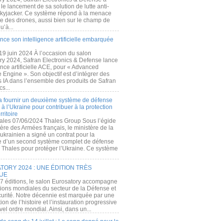
e lancement de sa solution de lutte anti-
kyjacker. Ce système répond à la menace
te des drones, aussi bien sur le champ de
u’à...
nce son intelligence artificielle embarquée
 19 juin 2024 À l’occasion du salon
ry 2024, Safran Electronics & Defense lance
gence artificielle ACE, pour « Advanced
 Engine ». Son objectif est d’intégrer des
s IA dans l’ensemble des produits de Safran
cs...
a fournir un deuxième système de défense
à l’Ukraine pour contribuer à la protection
rritoire
ales 07/06/2024 Thales Group Sous l’égide
ère des Armées français, le ministère de la
ukrainien a signé un contrat pour la
re d’un second système complet de défense
 Thales pour protéger l’Ukraine. Ce système
ORY 2024 : UNE ÉDITION TRÈS
UE
7 éditions, le salon Eurosatory accompagne
tions mondiales du secteur de la Défense et
curité. Notre décennie est marquée par une
ion de l’histoire et l’instauration progressive
el ordre mondial. Ainsi, dans un...