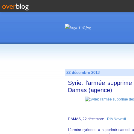
22 décembre 2013
Syrie: l'armée supprime 
Damas (agence)
DAMAS, 22 décembre -
RIA Novosti
L'armée syrienne a supprimé samedi au