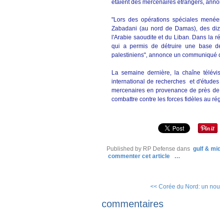
étaient des mercenaires étrangers, an
"Lors des opérations spéciales menées
Zabadani (au nord de Damas), des diza
l'Arabie saoudite et du Liban. Dans la r
qui a permis de détruire une base de 
palestiniens", annonce un communiqué d
La semaine dernière, la chaîne télévi
international de recherches et d'études
mercenaires en provenance de près de 7
combattre contre les forces fidèles au r
Published by RP Defense
dans
gulf & mi
commenter cet article
…
<< Corée du Nord: un nouv
commentaires