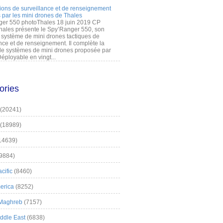
ions de surveillance et de renseignement
 par les mini drones de Thales
er 550 photoThales 18 juin 2019 CP
hales présente le Spy’Ranger 550, son
système de mini drones tactiques de
nce et de renseignement. Il complète la
 systèmes de mini drones proposée par
éployable en vingt...
ories
(20241)
(18989)
14639)
9884)
cific
(8460)
erica
(8252)
 Maghreb
(7157)
iddle East
(6838)