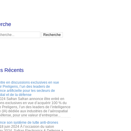
rche
es Récents
ntre en discussions exclusives en vue
r Preligens, l’un des leaders de
gence artificielle pour les secteurs de
tial et de la défense
2024 Safran Safran annonce être entré en
ons exclusives en vue d’acquérir 100 % du
e Preligens, l’un des leaders de l’intelligence
lle (IA) dédiée aux industries de l’aérospatial
défense, pour une valeur d’entreprise...
ance son système de lutte anti-drones
 18 juin 2024 À l’occasion du salon
ry 2024, Safran Electronics & Defense a