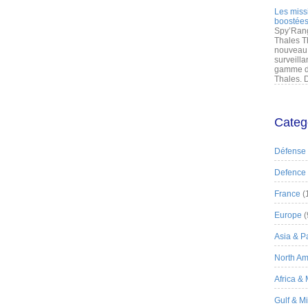
Les miss
boostées
Spy’Rang
Thales T
nouveau 
surveilla
gamme de
Thales. D
Categ
Défense
Defence
France
(
Europe
(
Asia & Pa
North Am
Africa &
Gulf & M