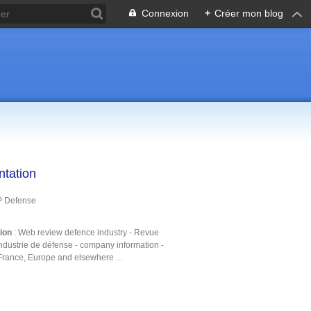
Connexion
+
Créer mon blog
ntation
P Defense
tion
: Web review defence industry - Revue
ndustrie de défense - company information -
France, Europe and elsewhere ...