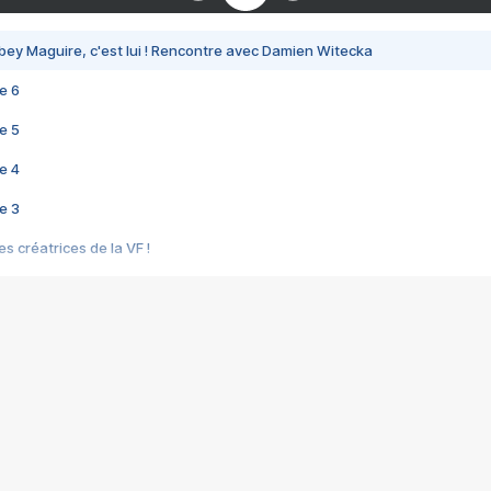
bey Maguire, c'est lui ! Rencontre avec Damien Witecka
e 6
e 5
e 4
e 3
s créatrices de la VF !
e 2
e 1
e Mektoub My Love arrive enfin ! Rencontre avec Shaïn Boumedine et Sal
i : après Toni en famille
elle réalise le bouleversant Dites lui que je l'aime
ais ! Rencontre autour de Vie privée de Rebecca Zlotowski