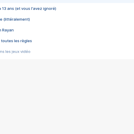
 a 13 ans (et vous l'avez ignoré)
e (littéralement)
im Rayan
 toutes les règles
s les jeux vidéo
us choquant de Rockstar ? - Le scandale BULLY
e plus moche de Steam
du RÊVE tourne au CAUCHEMAR
pendant 8 heures
it… à tort
umiliés par un jeu vidéo
ire - Final Fantasy 8