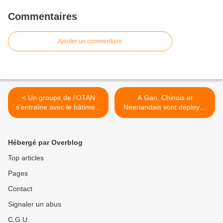
Commentaires
Ajouter un commentaire
< Un groupe de l’OTAN
A Gao, Chinois et
s’entraîne avec le bâtiment
Néerlandais vont déployer
de commandement et de
des blindés, des drones et
ravitaillement Var
des hélicoptères Apache >
Hébergé par Overblog
Top articles
Pages
Contact
Signaler un abus
C.G.U.