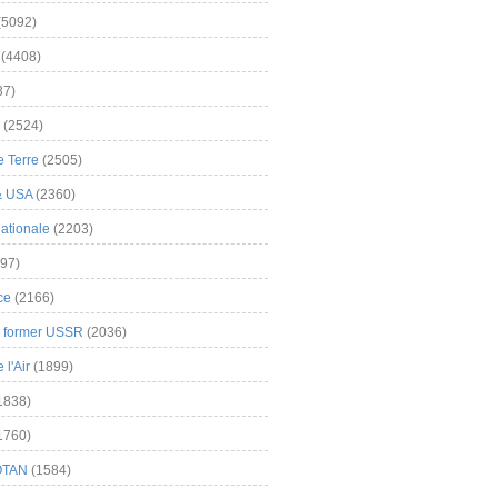
(5092)
(4408)
37)
(2524)
 Terre
(2505)
& USA
(2360)
ationale
(2203)
97)
ce
(2166)
& former USSR
(2036)
l'Air
(1899)
1838)
1760)
OTAN
(1584)