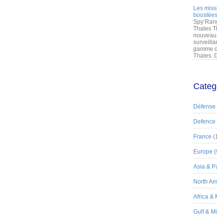
Les miss
boostées
Spy’Rang
Thales T
nouveau 
surveilla
gamme de
Thales. D
Categ
Défense
Defence
France
(
Europe
(
Asia & Pa
North Am
Africa &
Gulf & M