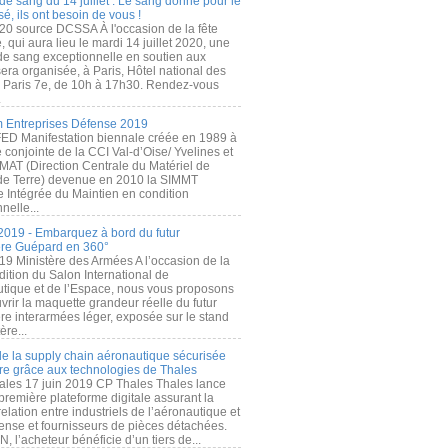
de sang du 14 juillet : Le sang donné pour le
é, ils ont besoin de vous !
20 source DCSSA À l'occasion de la fête
, qui aura lieu le mardi 14 juillet 2020, une
 de sang exceptionnelle en soutien aux
era organisée, à Paris, Hôtel national des
s Paris 7e, de 10h à 17h30. Rendez-vous
.
 Entreprises Défense 2019
FED Manifestation biennale créée en 1989 à
ive conjointe de la CCI Val-d’Oise/ Yvelines et
MAT (Direction Centrale du Matériel de
de Terre) devenue en 2010 la SIMMT
e Intégrée du Maintien en condition
nelle...
2019 - Embarquez à bord du futur
ère Guépard en 360°
19 Ministère des Armées A l’occasion de la
ition du Salon International de
utique et de l’Espace, nous vous proposons
rir la maquette grandeur réelle du futur
ère interarmées léger, exposée sur le stand
ère...
 de la supply chain aéronautique sécurisée
re grâce aux technologies de Thales
ales 17 juin 2019 CP Thales Thales lance
première plateforme digitale assurant la
elation entre industriels de l’aéronautique et
fense et fournisseurs de pièces détachées.
, l’acheteur bénéficie d’un tiers de...