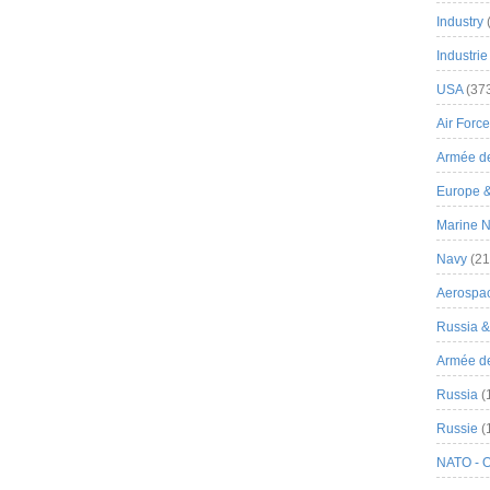
Industry
Industrie
USA
(37
Air Force
Armée de
Europe 
Marine N
Navy
(21
Aerospa
Russia 
Armée de 
Russia
(
Russie
(
NATO - 