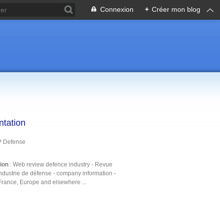
Connexion
+
Créer mon blog
ntation
P Defense
tion
: Web review defence industry - Revue
ndustrie de défense - company information -
France, Europe and elsewhere ...