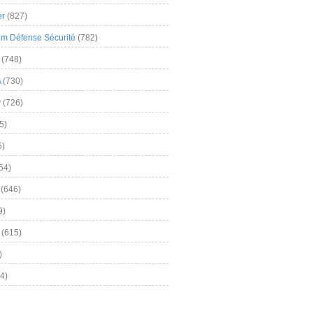
er
(827)
m Défense Sécurité
(782)
(748)
A
(730)
y
(726)
5)
5)
54)
(646)
9)
(615)
)
4)