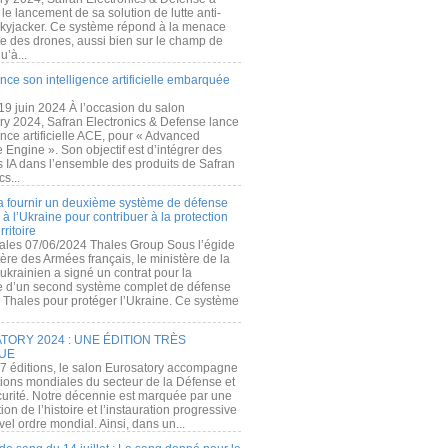
e lancement de sa solution de lutte anti-
kyjacker. Ce système répond à la menace
te des drones, aussi bien sur le champ de
u’à...
nce son intelligence artificielle embarquée
 19 juin 2024 À l’occasion du salon
ry 2024, Safran Electronics & Defense lance
gence artificielle ACE, pour « Advanced
 Engine ». Son objectif est d’intégrer des
s IA dans l’ensemble des produits de Safran
cs...
a fournir un deuxième système de défense
à l’Ukraine pour contribuer à la protection
rritoire
ales 07/06/2024 Thales Group Sous l’égide
ère des Armées français, le ministère de la
ukrainien a signé un contrat pour la
re d’un second système complet de défense
 Thales pour protéger l’Ukraine. Ce système
ORY 2024 : UNE ÉDITION TRÈS
UE
7 éditions, le salon Eurosatory accompagne
tions mondiales du secteur de la Défense et
curité. Notre décennie est marquée par une
ion de l’histoire et l’instauration progressive
el ordre mondial. Ainsi, dans un...