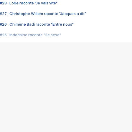
28 : Lorie raconte "Je vais vite"
#27 : Christophe Willem raconte "Jacques a dit"
#26 : Chimène Badi raconte "Entre nous"
#25 : Indochine raconte "3e sexe"
#24 : Zaho raconte "C'est chelou"
#23 : Patrick Bruel raconte "Au café des délices"
#22 : Kyo raconte "Le chemin"
#21 : Nolwenn Leroy raconte "Cassé"
#20 : Patrick Hernandez raconte "Born to be alive"
#19 : Lorie raconte "Près de moi"
#18 : Michael Jones raconte "A nos actes manqués" (avec Jean-Jacque
#17 : Khaled raconte "Aïcha"
#16 : Corneille raconte "Parce qu'on vient de loin"