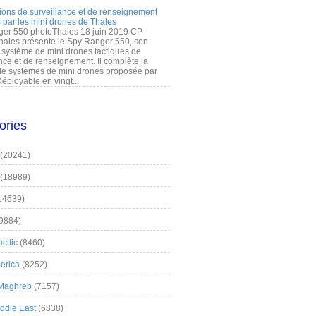
ions de surveillance et de renseignement
 par les mini drones de Thales
er 550 photoThales 18 juin 2019 CP
hales présente le Spy’Ranger 550, son
système de mini drones tactiques de
nce et de renseignement. Il complète la
 systèmes de mini drones proposée par
éployable en vingt...
ories
(20241)
(18989)
14639)
9884)
cific
(8460)
erica
(8252)
 Maghreb
(7157)
iddle East
(6838)