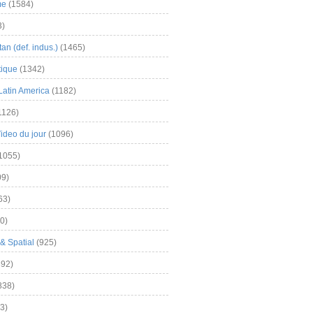
me
(1584)
3)
an (def. indus.)
(1465)
tique
(1342)
Latin America
(1182)
1126)
Video du jour
(1096)
1055)
9)
63)
0)
& Spatial
(925)
92)
838)
3)