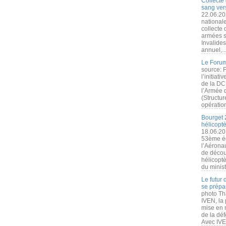
Collecte 
sang vers
22.06.20
nationale
collecte
armées s
Invalide
annuel,..
Le Forum
source: 
l’initiat
de la DC
l’Armée 
(Structur
opération
Bourget 
hélicopt
18.06.20
53ème éd
l’Aérona
de découv
hélicopt
du minist
Le futur
se prépa
photo Th
IVEN, la 
mise en r
de la dé
Avec IVEN