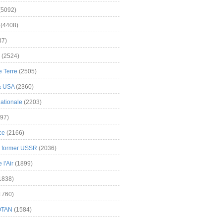
(5092)
(4408)
37)
(2524)
 Terre
(2505)
& USA
(2360)
ationale
(2203)
97)
ce
(2166)
& former USSR
(2036)
l'Air
(1899)
1838)
1760)
OTAN
(1584)