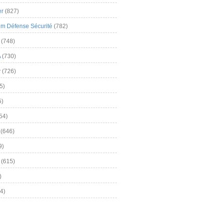
er
(827)
m Défense Sécurité
(782)
(748)
A
(730)
y
(726)
5)
5)
54)
(646)
9)
(615)
)
4)