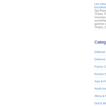
Les miss
boostées
Spy’Rang
Thales T
nouveau 
surveilla
gamme de
Thales. D
Categ
Défense
Defence
France
(
Europe
(
Asia & Pa
North Am
Africa &
Gulf & M