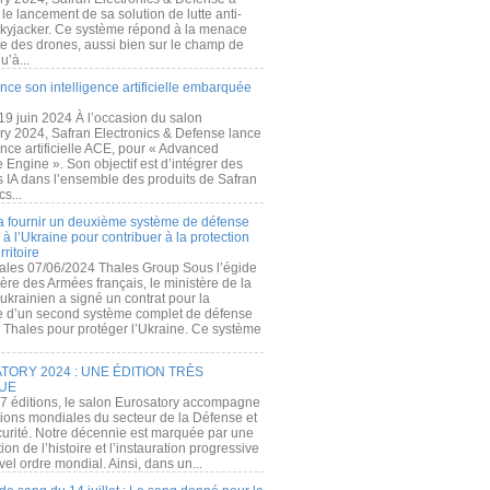
e lancement de sa solution de lutte anti-
kyjacker. Ce système répond à la menace
te des drones, aussi bien sur le champ de
u’à...
nce son intelligence artificielle embarquée
 19 juin 2024 À l’occasion du salon
ry 2024, Safran Electronics & Defense lance
gence artificielle ACE, pour « Advanced
 Engine ». Son objectif est d’intégrer des
s IA dans l’ensemble des produits de Safran
cs...
a fournir un deuxième système de défense
à l’Ukraine pour contribuer à la protection
rritoire
ales 07/06/2024 Thales Group Sous l’égide
ère des Armées français, le ministère de la
ukrainien a signé un contrat pour la
re d’un second système complet de défense
 Thales pour protéger l’Ukraine. Ce système
ORY 2024 : UNE ÉDITION TRÈS
UE
7 éditions, le salon Eurosatory accompagne
tions mondiales du secteur de la Défense et
curité. Notre décennie est marquée par une
ion de l’histoire et l’instauration progressive
el ordre mondial. Ainsi, dans un...