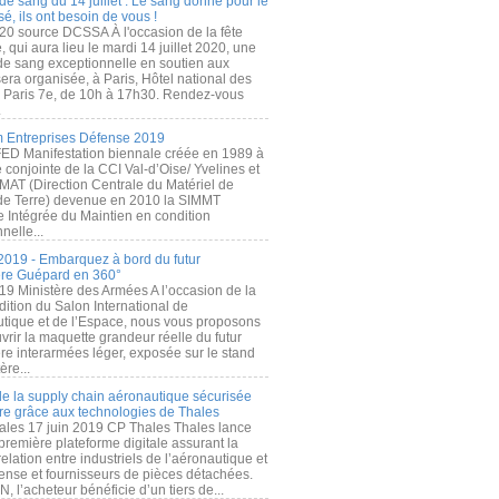
de sang du 14 juillet : Le sang donné pour le
é, ils ont besoin de vous !
20 source DCSSA À l'occasion de la fête
, qui aura lieu le mardi 14 juillet 2020, une
 de sang exceptionnelle en soutien aux
era organisée, à Paris, Hôtel national des
s Paris 7e, de 10h à 17h30. Rendez-vous
.
 Entreprises Défense 2019
FED Manifestation biennale créée en 1989 à
ive conjointe de la CCI Val-d’Oise/ Yvelines et
MAT (Direction Centrale du Matériel de
de Terre) devenue en 2010 la SIMMT
e Intégrée du Maintien en condition
nelle...
2019 - Embarquez à bord du futur
ère Guépard en 360°
19 Ministère des Armées A l’occasion de la
ition du Salon International de
utique et de l’Espace, nous vous proposons
rir la maquette grandeur réelle du futur
ère interarmées léger, exposée sur le stand
ère...
 de la supply chain aéronautique sécurisée
re grâce aux technologies de Thales
ales 17 juin 2019 CP Thales Thales lance
première plateforme digitale assurant la
elation entre industriels de l’aéronautique et
fense et fournisseurs de pièces détachées.
, l’acheteur bénéficie d’un tiers de...