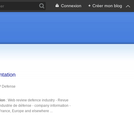
Connexion
+
Créer mon blog
ntation
P Defense
tion
: Web review defence industry - Revue
ndustrie de défense - company information -
France, Europe and elsewhere ...