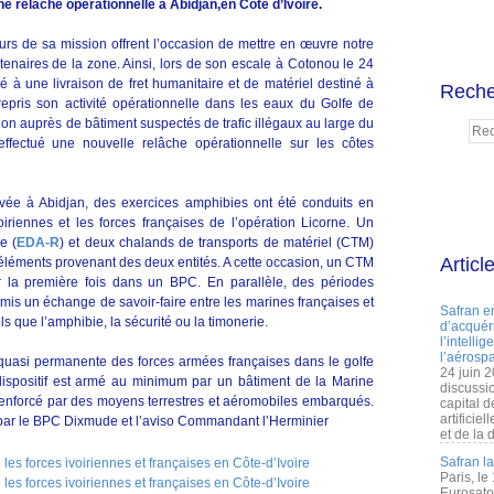
e relâche opérationnelle à Abidjan,en Côte d’Ivoire.
rs de sa mission offrent l’occasion de mettre en œuvre notre
tenaires de la zone. Ainsi, lors de son escale à Cotonou le 24
à une livraison de fret humanitaire et de matériel destiné à
Reche
repris son activité opérationnelle dans les eaux du Golfe de
on auprès de bâtiment suspectés de trafic illégaux au large du
fectué une nouvelle relâche opérationnelle sur les côtes
ivée à Abidjan, des exercices amphibies ont été conduits en
iriennes et les forces françaises de l’opération Licorne. Un
e (
EDA-R
) et deux chalands de transports de matériel (CTM)
Articl
éléments provenant des deux entités. A cette occasion, un CTM
ur la première fois dans un BPC. En parallèle, des périodes
rmis un échange de savoir-faire entre les marines françaises et
Safran e
s que l’amphibie, la sécurité ou la timonerie.
d’acquéri
l’intelli
l’aérospa
uasi permanente des forces armées françaises dans le golfe
24 juin 
ispositif est armé au minimum par un bâtiment de la Marine
discussi
renforcé par des moyens terrestres et aéromobiles embarqués.
capital d
artificie
 par le BPC Dixmude et l’aviso Commandant l’Herminier
et de la 
Safran l
Paris, le
Eurosato