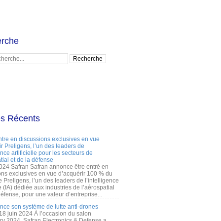
rche
es Récents
ntre en discussions exclusives en vue
r Preligens, l’un des leaders de
gence artificielle pour les secteurs de
tial et de la défense
2024 Safran Safran annonce être entré en
ons exclusives en vue d’acquérir 100 % du
e Preligens, l’un des leaders de l’intelligence
lle (IA) dédiée aux industries de l’aérospatial
défense, pour une valeur d’entreprise...
ance son système de lutte anti-drones
 18 juin 2024 À l’occasion du salon
ry 2024, Safran Electronics & Defense a