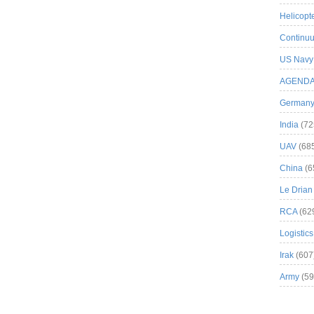
Helicopt
Continuu
US Navy
AGEND
German
India
(72
UAV
(68
China
(6
Le Drian
RCA
(62
Logistics
Irak
(607
Army
(59