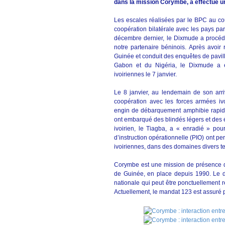
dans la mission Corymbe, a effectué un
Les escales réalisées par le BPC au cou
coopération bilatérale avec les pays par
décembre dernier, le Dixmude a procédé 
notre partenaire béninois. Après avoir 
Guinée et conduit des enquêtes de pavill
Gabon et du Nigéria, le Dixmude a ef
ivoiriennes le 7 janvier.
Le 8 janvier, au lendemain de son arr
coopération avec les forces armées ivo
engin de débarquement amphibie rapid
ont embarqué des blindés légers et des 
ivoirien, le Tiagba, a « enradié » po
d’instruction opérationnelle (PIO) ont pe
ivoiriennes, dans des domaines divers tel
Corymbe est une mission de présence q
de Guinée, en place depuis 1990. Le d
nationale qui peut être ponctuellement 
Actuellement, le mandat 123 est assuré