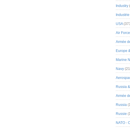
Industry
Industrie
USA
(37
Air Force
Armée de
Europe 
Marine N
Navy
(21
Aerospa
Russia 
Armée de 
Russia
(
Russie
(
NATO - 