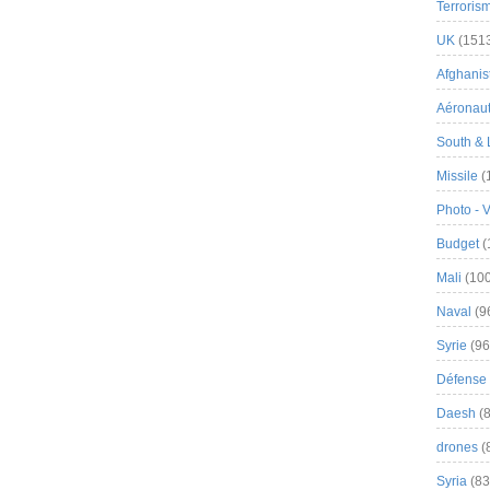
Terroris
UK
(151
Afghanist
Aéronau
South & 
Missile
(
Photo - 
Budget
(
Mali
(100
Naval
(9
Syrie
(96
Défense 
Daesh
(8
drones
(
Syria
(83