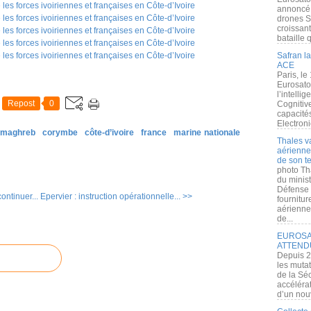
annoncé l
drones S
croissan
bataille q
Safran la
ACE
Paris, le
Eurosato
l’intelli
Repost
0
Cognitive
capacité
Electroni
& maghreb
corymbe
côte-d’ivoire
france
marine nationale
Thales v
aérienne 
de son te
photo Th
du minist
Défense 
ntinuer...
Epervier : instruction opérationnelle... >>
fournitu
aérienne
de...
EUROSAT
ATTEND
Depuis 2
les muta
de la Sé
accélérat
d’un nouv