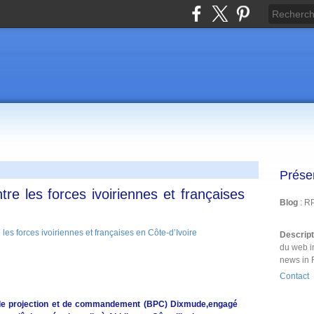
Prése
tre les forces ivoiriennes et françaises
Blog
: R
Descrip
du web i
news in 
Contact
t de projection et de commandement (BPC) Dixmude,engagé