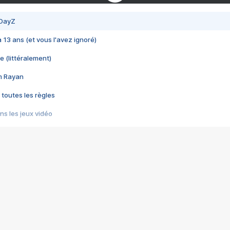
 DayZ
 a 13 ans (et vous l'avez ignoré)
e (littéralement)
im Rayan
 toutes les règles
s les jeux vidéo
us choquant de Rockstar ? - Le scandale BULLY
e plus moche de Steam
du RÊVE tourne au CAUCHEMAR
pendant 8 heures
it… à tort
umiliés par un jeu vidéo