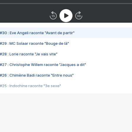
#30 : Eve Angeli raconte "Avant de partir"
#29 : MC Solaar raconte "Bouge de là"
28 : Lorie raconte "Je vais vite"
#27 : Christophe Willem raconte "Jacques a dit"
#26 : Chimène Badi raconte "Entre nous"
#25 : Indochine raconte "3e sexe"
#24 : Zaho raconte "C'est chelou"
#23 : Patrick Bruel raconte "Au café des délices"
#22 : Kyo raconte "Le chemin"
#21 : Nolwenn Leroy raconte "Cassé"