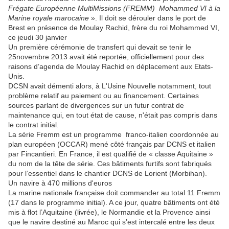
Frégate Européenne MultiMissions (FREMM) Mohammed VI à la
Marine royale marocaine
». Il doit se dérouler dans le port de
Brest en présence de Moulay Rachid, frère du roi Mohammed VI,
ce jeudi 30 janvier
Un première cérémonie de transfert qui devait se tenir le
25novembre 2013 avait été reportée, officiellement pour des
raisons d’agenda de Moulay Rachid en déplacement aux Etats-
Unis.
DCSN avait démenti alors, à L'Usine Nouvelle notamment, tout
problème relatif au paiement ou au financement. Certaines
sources parlant de divergences sur un futur contrat de
maintenance qui, en tout état de cause, n'était pas compris dans
le contrat initial.
La série Fremm est un programme franco-italien coordonnée au
plan européen (OCCAR) mené côté français par DCNS et italien
par Fincantieri. En France, il est qualifié de « classe Aquitaine »
du nom de la tête de série. Ces bâtiments furtifs sont fabriqués
pour l’essentiel dans le chantier DCNS de Lorient (Morbihan).
Un navire à 470 millions d'euros
La marine nationale française doit commander au total 11 Fremm
(17 dans le programme initial). A ce jour, quatre bâtiments ont été
mis à flot l’Aquitaine (livrée), le Normandie et la Provence ainsi
que le navire destiné au Maroc qui s’est intercalé entre les deux