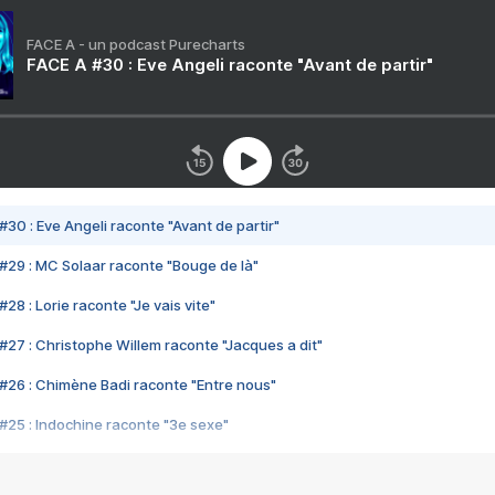
FACE A - un podcast Purecharts
FACE A #30 : Eve Angeli raconte "Avant de partir"
#30 : Eve Angeli raconte "Avant de partir"
#29 : MC Solaar raconte "Bouge de là"
28 : Lorie raconte "Je vais vite"
#27 : Christophe Willem raconte "Jacques a dit"
#26 : Chimène Badi raconte "Entre nous"
#25 : Indochine raconte "3e sexe"
#24 : Zaho raconte "C'est chelou"