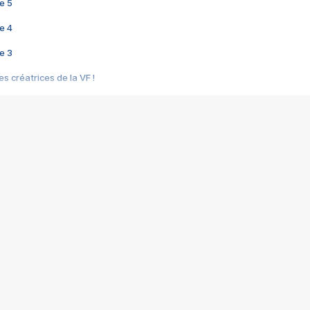
e 5
e 4
e 3
s créatrices de la VF !
e 2
e 1
e Mektoub My Love arrive enfin ! Rencontre avec Shaïn Boumedine et Sal
i : après Toni en famille
elle réalise le bouleversant Dites lui que je l'aime
ais ! Rencontre autour de Vie privée de Rebecca Zlotowski
 de Marguerite, Grave... Rencontre avec Ella Rumpf
 Les Rêveurs, un film intime sur la santé mentale
a avec un film sur le mouvement des Gilets jaunes