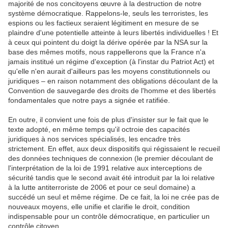
majorité de nos concitoyens œuvre à la destruction de notre
système démocratique. Rappelons-le, seuls les terroristes, les
espions ou les factieux seraient légitiment en mesure de se
plaindre d'une potentielle atteinte à leurs libertés individuelles ! Et
à ceux qui pointent du doigt la dérive opérée par la NSA sur la
base des mêmes motifs, nous rappellerons que la France n'a
jamais institué un régime d'exception (à l'instar du Patriot Act) et
qu'elle n'en aurait d'ailleurs pas les moyens constitutionnels ou
juridiques – en raison notamment des obligations découlant de la
Convention de sauvegarde des droits de l'homme et des libertés
fondamentales que notre pays a signée et ratifiée.
En outre, il convient une fois de plus d'insister sur le fait que le
texte adopté, en même temps qu'il octroie des capacités
juridiques à nos services spécialisés, les encadre très
strictement. En effet, aux deux dispositifs qui régissaient le recueil
des données techniques de connexion (le premier découlant de
l'interprétation de la loi de 1991 relative aux interceptions de
sécurité tandis que le second avait été introduit par la loi relative
à la lutte antiterroriste de 2006 et pour ce seul domaine) a
succédé un seul et même régime. De ce fait, la loi ne crée pas de
nouveaux moyens, elle unifie et clarifie le droit, condition
indispensable pour un contrôle démocratique, en particulier un
contrôle citoyen.