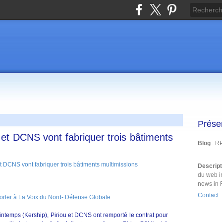
Prése
u et DCNS vont fabriquer trois bâtiments
Blog
: R
Descrip
du web i
news in 
Contact
porter à La Voix du Nord- Défense Globale
ntemps (Kership), Piriou et DCNS ont remporté le contrat pour