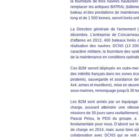
la fourniture de trois navires hauturier
remplacer les antiques BATRAL (bâtiment
bateau et des prestations de maintenan
long et de 1 500 tonnes, seront livrés en
La Direction générale de l'armement
décembre. L'entreprise de Concarnea
d'affaires en 2013, 400 bateaux livrés 
réalisation des navires. DCNS (13 200
caractère militaire, la fourniture des 
de la maintenance en conditions opérat
Ces B2M seront déployés en outre-mer po
des intérêts français dans les zones éco
piraterie), sauvegarde et assistance d
4x4, armes et munitions), mise en œuvre
sous-marines, remorquage jusqu'à 30 to
Les B2M sont armés par un équipage 
charge, pouvant atteindre une vitess
missions de 30 jours sans ravitaillement
Pascal Piriou, le PDG du groupe, a
fondamentale pour nous. D’abord sur le 
de charge en 2014, mais aussi bien sûr
collaboration avec DCNS qui se voit a