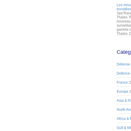
Les miss
boostées
Spy’Rang
Thales T
nouveau 
surveilla
gamme de
Thales. D
Categ
Défense
Defence
France
(
Europe
(
Asia & Pa
North Am
Africa &
Gulf & M