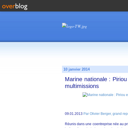
10 janvier 2014
Marine nationale : Pirio
multimissions
09.01.2013
Par Olivier Berger, grand re
Réunis dans une coentreprise née au pri