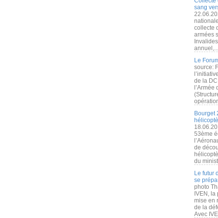
Collecte 
sang vers
22.06.20
nationale
collecte
armées s
Invalide
annuel,..
Le Forum
source: 
l’initiat
de la DC
l’Armée 
(Structur
opération
Bourget 
hélicopt
18.06.20
53ème éd
l’Aérona
de découv
hélicopt
du minist
Le futur
se prépa
photo Th
IVEN, la 
mise en r
de la dé
Avec IVEN