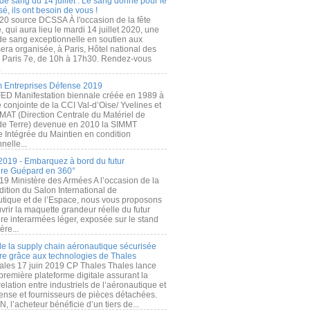
de sang du 14 juillet : Le sang donné pour le
é, ils ont besoin de vous !
20 source DCSSA À l'occasion de la fête
, qui aura lieu le mardi 14 juillet 2020, une
 de sang exceptionnelle en soutien aux
era organisée, à Paris, Hôtel national des
s Paris 7e, de 10h à 17h30. Rendez-vous
.
 Entreprises Défense 2019
FED Manifestation biennale créée en 1989 à
ive conjointe de la CCI Val-d’Oise/ Yvelines et
MAT (Direction Centrale du Matériel de
de Terre) devenue en 2010 la SIMMT
e Intégrée du Maintien en condition
nelle...
2019 - Embarquez à bord du futur
ère Guépard en 360°
19 Ministère des Armées A l’occasion de la
ition du Salon International de
utique et de l’Espace, nous vous proposons
rir la maquette grandeur réelle du futur
ère interarmées léger, exposée sur le stand
ère...
 de la supply chain aéronautique sécurisée
re grâce aux technologies de Thales
ales 17 juin 2019 CP Thales Thales lance
première plateforme digitale assurant la
elation entre industriels de l’aéronautique et
fense et fournisseurs de pièces détachées.
, l’acheteur bénéficie d’un tiers de...