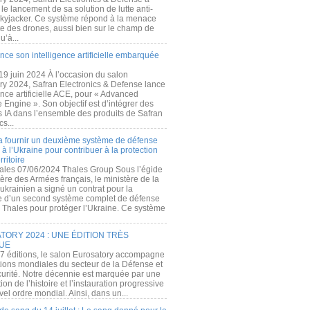
e lancement de sa solution de lutte anti-
kyjacker. Ce système répond à la menace
te des drones, aussi bien sur le champ de
u’à...
nce son intelligence artificielle embarquée
 19 juin 2024 À l’occasion du salon
ry 2024, Safran Electronics & Defense lance
gence artificielle ACE, pour « Advanced
 Engine ». Son objectif est d’intégrer des
s IA dans l’ensemble des produits de Safran
cs...
a fournir un deuxième système de défense
à l’Ukraine pour contribuer à la protection
rritoire
ales 07/06/2024 Thales Group Sous l’égide
ère des Armées français, le ministère de la
ukrainien a signé un contrat pour la
re d’un second système complet de défense
 Thales pour protéger l’Ukraine. Ce système
ORY 2024 : UNE ÉDITION TRÈS
UE
7 éditions, le salon Eurosatory accompagne
tions mondiales du secteur de la Défense et
curité. Notre décennie est marquée par une
ion de l’histoire et l’instauration progressive
el ordre mondial. Ainsi, dans un...