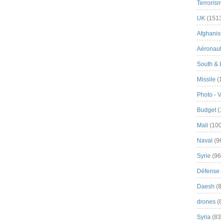
Terroris
UK
(151
Afghanist
Aéronau
South & 
Missile
(
Photo - 
Budget
(
Mali
(100
Naval
(9
Syrie
(96
Défense 
Daesh
(8
drones
(
Syria
(83