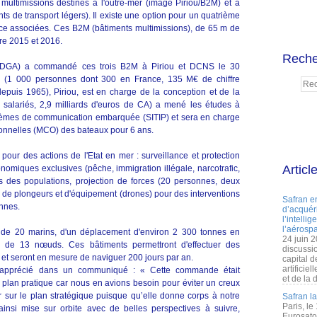
s multimissions destinés à l'outre-mer (image Piriou/B2M) et à
s de transport légers). Il existe une option pour un quatrième
ce associées. Ces B2M (bâtiments multimissions), de 65 m de
tre 2015 et 2016.
Reche
 (DGA) a commandé ces trois B2M à Piriou et DCNS le 30
u (1 000 personnes dont 300 en France, 135 M€ de chiffre
depuis 1965), Piriou, est en charge de la conception et de la
 salariés, 2,9 milliards d'euros de CA) a mené les études à
systèmes de communication embarquée (SITIP) et sera en charge
ionnelles (MCO) des bateaux pour 6 ans.
ur des actions de l'Etat en mer : surveillance et protection
Articl
nomiques exclusives (pêche, immigration illégale, narcotrafic,
es des populations, projection de forces (20 personnes, deux
 de plongeurs et d'équipement (drones) pour des interventions
Safran e
nnes.
d’acquéri
l’intelli
l’aérospa
de 20 marins, d'un déplacement d'environ 2 300 tonnes en
24 juin 
e de 13 nœuds. Ces bâtiments permettront d'effectuer des
discussi
, et seront en mesure de naviguer 200 jours par an.
capital d
artificie
 apprécié dans un communiqué : « Cette commande était
et de la 
plan pratique car nous en avions besoin pour éviter un creux
 sur le plan stratégique puisque qu’elle donne corps à notre
Safran l
Paris, le
insi mise sur orbite avec de belles perspectives à suivre,
Eurosato