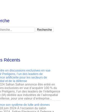
rche
es Récents
ntre en discussions exclusives en vue
r Preligens, l’un des leaders de
gence artificielle pour les secteurs de
tial et de la défense
2024 Safran Safran annonce être entré en
ons exclusives en vue d’acquérir 100 % du
e Preligens, l’un des leaders de l’intelligence
lle (IA) dédiée aux industries de l’aérospatial
défense, pour une valeur d’entreprise...
ance son système de lutte anti-drones
 18 juin 2024 À l’occasion du salon
ry 2024, Safran Electronics & Defense a