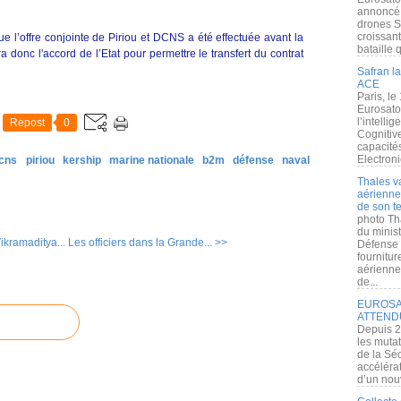
annoncé l
drones S
croissan
ue l’offre conjointe de Piriou et DCNS a été effectuée avant la
bataille q
 donc l'accord de l’Etat pour permettre le transfert du contrat
Safran la
ACE
Paris, le
Eurosato
l’intelli
Repost
0
Cognitive
capacité
Electroni
cns
piriou
kership
marine nationale
b2m
défense
naval
Thales v
aérienne 
de son te
photo Th
du minist
ikramaditya...
Les officiers dans la Grande... >>
Défense 
fournitu
aérienne
de...
EUROSAT
ATTEND
Depuis 2
les muta
de la Sé
accélérat
d’un nouv