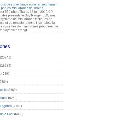
ions de surveillance et de renseignement
 par les mini drones de Thales
er 550 photoThales 18 juin 2019 CP
hales présente le Spy’Ranger 550, son
système de mini drones tactiques de
nce et de renseignement. Il complète la
 systèmes de mini drones proposée par
éployable en vingt...
ories
(20241)
(18989)
14639)
9884)
cific
(8460)
erica
(8252)
 Maghreb
(7157)
iddle East
(6838)