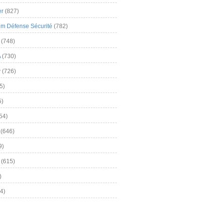
er
(827)
m Défense Sécurité
(782)
(748)
A
(730)
y
(726)
5)
5)
54)
(646)
9)
(615)
)
4)