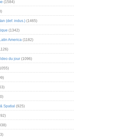
me
(1584)
3)
an (def. indus.)
(1465)
tique
(1342)
Latin America
(1182)
1126)
Video du jour
(1096)
1055)
9)
63)
0)
& Spatial
(925)
92)
838)
3)