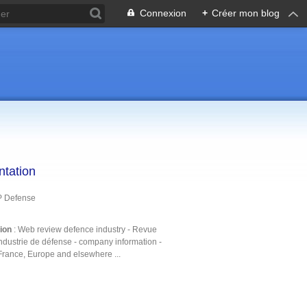
Connexion
+
Créer mon blog
ntation
P Defense
tion
: Web review defence industry - Revue
ndustrie de défense - company information -
France, Europe and elsewhere ...