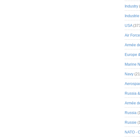
Industry
Industrie
USA
(37
Air Force
Armée de
Europe 
Marine N
Navy
(21
Aerospa
Russia 
Armée de 
Russia
(
Russie
(
NATO - 