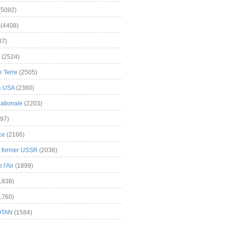
(5092)
(4408)
37)
(2524)
 Terre
(2505)
& USA
(2360)
ationale
(2203)
97)
ce
(2166)
& former USSR
(2036)
l'Air
(1899)
1838)
1760)
OTAN
(1584)