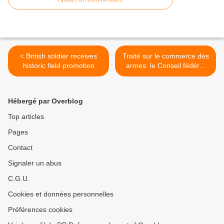
< British soldier receives
Traité sur le commerce des
historic field promotion
armes: le Conseil fédéral
suisse approuve le
message >
Hébergé par Overblog
Top articles
Pages
Contact
Signaler un abus
C.G.U.
Cookies et données personnelles
Préférences cookies