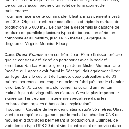
Ce contrat s’accompagne d’un volet de formation et de
maintenance.
Pour faire face à cette commande, Ufast a massivement investi
en 2013. Objectif : renforcer ses effectifs et tripler la surface de
production à 6 000 m2. 'Le chantier a désormais la capacité de
produire en parallèle plusieurs types de bateaux en série, en
composite et aluminium, jusqu’à 35 mètres", explique la
dirigeante, Virginie Monnier-Fleury.
Dans
Ouest-France
,
mon confrère Jean-Pierre Buisson précise
que ce contrat a été signé en partenariat avec la société
lorientaise Raidco Marine, gérée par Jean-Michel Monnier. Une
"société qui, après avoir fourni le Sénégal, doit également livrer
au Togo, dans le courant de l'année, deux patrouilleurs de 33
mètres, pourvus d'une coque en acier et fabriqués par le chantier
lorientais STX. La commande ivoirienne serait d'un montant
estimé à plus de vingt millions d'euros. C'est la plus importante
signée par l'entreprise finistérienne spécialisée dans les
embarcations rapides à bas coût d'exploitation".
Il poursuit: "Capable de livrer des unités jusqu'à 35 mètres, Ufast
vient de compléter sa gamme par le rachat au chantier CNB de
moules et d'outillages permettant la production, à Quimper, de
vedettes de type RPB 20 dont vingt-quatre sont en service dans