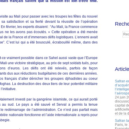
ldats français savent que la mission est loin d’être finie.
 visite au Mali pour passer avec les troupes les fêtes du nouvel
 satisfaction et sa fierté devant la réussite de l’opération
Reche
 En février, les experts disaient : “Au Mali, la France commence
s ne les avons pas écoutés. » Cette opération a été menée
ial de la France et d’immenses défis logistiques. L’ennemi avait
e”. C’est lui qui a été bousculé, écrabouillé même, dans des
-ce vraiment possible dans ce Sahel aussi vaste que l’Europe
ali une victoire stratégique, au prix de sept soldats tués, pour
ons d’euros. Les défis ont été relevés, parfois de façon
Articl
ants dus aux réductions budgétaires de ces dernières années.
français d’aller dénicher les groupes djihadistes au coeur
Safran e
oghas. La destruction des deux tiers de leur potentiel militaire
d’acquéri
’initiative.
l’intelli
l’aérospa
24 juin 
totalement investi par la gangrène islamiste, ce qui aurait porté
discussi
us au sud. Le pays a été sauvé et Serval a permis la tenue
capital d
artificie
le redémarrage de l’administration. Ce n’est pas parfait mais
et de la 
blée nationale fonctionne et l’aide internationale a repris pour
abegie.
Safran l
Paris, le
Eurosato