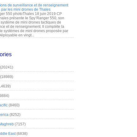
ions de surveillance et de renseignement
 par les mini drones de Thales
er 550 photoThales 18 juin 2019 CP
hales présente le Spy’Ranger 550, son
système de mini drones tactiques de
nce et de renseignement. Il complète la
 systèmes de mini drones proposée par
éployable en vingt...
ories
(20241)
(18989)
14639)
9884)
cific
(8460)
erica
(8252)
 Maghreb
(7157)
iddle East
(6838)