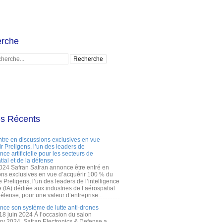
rche
es Récents
ntre en discussions exclusives en vue
r Preligens, l’un des leaders de
gence artificielle pour les secteurs de
tial et de la défense
2024 Safran Safran annonce être entré en
ons exclusives en vue d’acquérir 100 % du
e Preligens, l’un des leaders de l’intelligence
lle (IA) dédiée aux industries de l’aérospatial
défense, pour une valeur d’entreprise...
ance son système de lutte anti-drones
 18 juin 2024 À l’occasion du salon
ry 2024, Safran Electronics & Defense a