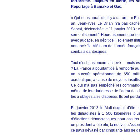
terrorisme. Toujours en alerte, les so
Reportage à Bamako et Gao.
« Qui nous aurait dit, il y a un an… » En
an, Jean-Yves Le Drian n’a pas caché sa
Serval, déclenchée le 11 janvier 2013 : «
son enlisement.” Heureusement que nou
avec audace, en dépit de l’isolement init
annoncé “le Viêtnam de l’armée français
combats dantesques.
Tout n’est pas encore achevé — mais est
? La France a pourtant déjà remporté au M
un surcoût opérationnel de 650 milli
acrobatique, à cause de moyens insuffis
Ce qui n’a pas empêché les commandos 
même de leur forteresse de l’adrar des If
les a obligés à se disperser. Ils ont perdu l
En janvier 2013, le Mali risquait d’être 
les djihadistes à 1 500 kilomètres pl
d’élections démocratiques pour assurer 
un président a été élu, la nouvelle Assem
ce pays dévasté par cinquante ans de g