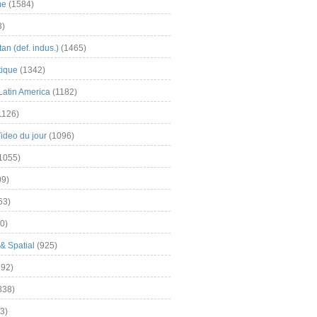
me
(1584)
3)
an (def. indus.)
(1465)
tique
(1342)
Latin America
(1182)
1126)
Video du jour
(1096)
1055)
9)
63)
0)
& Spatial
(925)
92)
838)
3)