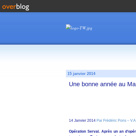
15 janvier 2014
Une bonne année au Mal
14 Janvier 2014
Par Frédéric Pons – V.A
Opération Serval. Après un an d’opé