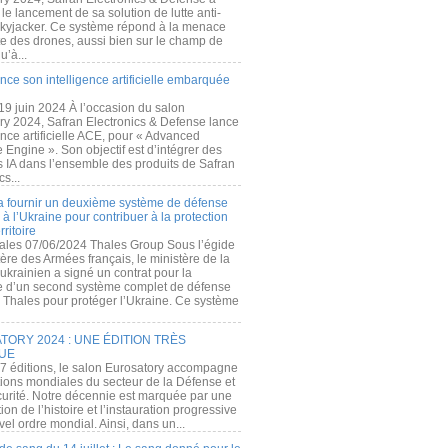
e lancement de sa solution de lutte anti-
kyjacker. Ce système répond à la menace
te des drones, aussi bien sur le champ de
u’à...
nce son intelligence artificielle embarquée
 19 juin 2024 À l’occasion du salon
ry 2024, Safran Electronics & Defense lance
gence artificielle ACE, pour « Advanced
 Engine ». Son objectif est d’intégrer des
s IA dans l’ensemble des produits de Safran
cs...
a fournir un deuxième système de défense
à l’Ukraine pour contribuer à la protection
rritoire
ales 07/06/2024 Thales Group Sous l’égide
ère des Armées français, le ministère de la
ukrainien a signé un contrat pour la
re d’un second système complet de défense
 Thales pour protéger l’Ukraine. Ce système
ORY 2024 : UNE ÉDITION TRÈS
UE
7 éditions, le salon Eurosatory accompagne
tions mondiales du secteur de la Défense et
curité. Notre décennie est marquée par une
ion de l’histoire et l’instauration progressive
el ordre mondial. Ainsi, dans un...