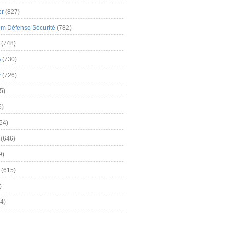
er
(827)
m Défense Sécurité
(782)
(748)
A
(730)
y
(726)
5)
5)
54)
(646)
9)
(615)
)
4)