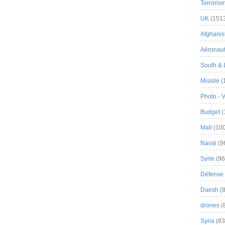
Terroris
UK
(151
Afghanist
Aéronau
South & 
Missile
(
Photo - 
Budget
(
Mali
(100
Naval
(9
Syrie
(96
Défense 
Daesh
(8
drones
(
Syria
(83