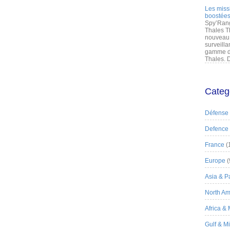
Les miss
boostées
Spy’Rang
Thales T
nouveau 
surveilla
gamme de
Thales. D
Categ
Défense
Defence
France
(
Europe
(
Asia & Pa
North Am
Africa &
Gulf & M