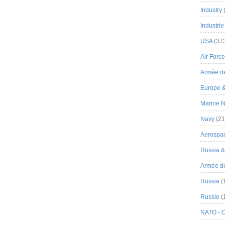
Industry
Industrie
USA
(37
Air Force
Armée de
Europe 
Marine N
Navy
(21
Aerospa
Russia 
Armée de 
Russia
(
Russie
(
NATO - 