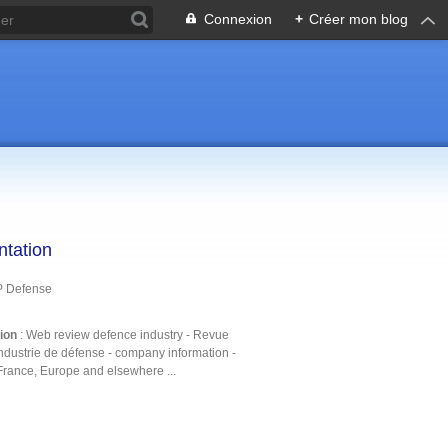
Connexion
+
Créer mon blog
ntation
P Defense
tion
: Web review defence industry - Revue
ndustrie de défense - company information -
France, Europe and elsewhere ...