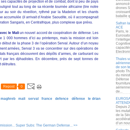
 ses capacités de projection et de combat, dont si peu de pays
annoncé l
uligné tout au long de sa récente tournée africaine (lire notre
drones S
 au soir du réveillon, rythmé par la Madelon et les chants
croissan
bataille q
gue accumulée (il arrivait d’Arabie Saoudite, où il accompagnait
ération Sangaris, en Centrafrique, plus complexe que prévu.
Safran la
ACE
Paris, le
avec le Mali
un nouvel accord de coopération de défense. Les
Eurosato
s de 1 000 hommes d’ici au printemps, mais la mission est loin
l’intelli
c le début de la phase 3 de l’opération Serval. Autour d’un noyau
Cognitive
capacité
ment armées, Serval 3 va se concentrer sur des opérations de
Electroni
dats français découvrent des dépôts d’armes, de carburant ou
rt par les djihadistes. En décembre, près de sept tonnes de
Thales v
aérienne 
 détruites.
de son te
photo Th
du minist
Défense 
fournitu
Repost
0
aérienne
de...
& maghreb
mali
serval
france
defence
défense
le drian
EUROSAT
ATTEND
Depuis 2
les muta
de la Sé
accélérat
d’un nouv
ission...
Super Subs: The German Defense... >>