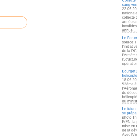
Collecte 
sang vers
22.06.20
nationale
collecte
armées s
Invalide
annuel,..
Le Forum
source: 
l’initiat
de la DC
l’Armée 
(Structur
opération
Bourget 
hélicopt
18.06.20
53ème éd
l’Aérona
de découv
hélicopt
du minist
Le futur
se prépa
photo Th
IVEN, la 
mise en r
de la dé
Avec IVEN