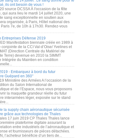
de sang du 14 juillet : Le sang donné pour le
é, ils ont besoin de vous !
20 source DCSSA À l'occasion de la fête
, qui aura lieu le mardi 14 juillet 2020, une
 de sang exceptionnelle en soutien aux
era organisée, à Paris, Hôtel national des
s Paris 7e, de 10h à 17h30. Rendez-vous
.
 Entreprises Défense 2019
FED Manifestation biennale créée en 1989 à
ive conjointe de la CCI Val-d’Oise/ Yvelines et
MAT (Direction Centrale du Matériel de
de Terre) devenue en 2010 la SIMMT
e Intégrée du Maintien en condition
nelle...
2019 - Embarquez à bord du futur
ère Guépard en 360°
19 Ministère des Armées A l’occasion de la
ition du Salon International de
utique et de l’Espace, nous vous proposons
rir la maquette grandeur réelle du futur
ère interarmées léger, exposée sur le stand
ère...
 de la supply chain aéronautique sécurisée
re grâce aux technologies de Thales
ales 17 juin 2019 CP Thales Thales lance
première plateforme digitale assurant la
elation entre industriels de l’aéronautique et
fense et fournisseurs de pièces détachées.
, l’acheteur bénéficie d’un tiers de...