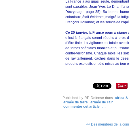
La France a agi quasi seule, démontrant
sont capables. Jean-Yves Le Drian l’a so
Décryptage, page 35). Sa bonne humeur
coloniaux, était évidente, malgré la fati
François Hollande) et les soucis de l’op
Ce 20 janvier, la France pourra signer 
effectifs français seront réduits à prè
d’être finie. La vigilance est totale ave
de forces spéciales mobiles et puissam
contre-terrorisme. Chaque mois, les sol
de ravitaillement, cachés dans le dése
produits explosifs ont été mises au jour et
Published by RP Defense
dans
africa 
armée de terre
armée de l'air
commenter cet article
…
<< Des membres de la comm