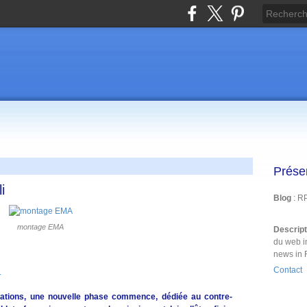
Prése
i
Blog
: R
montage EMA
Descrip
du web i
news in 
Contact
.
rations, une nouvelle phase commence, dédiée au contre-