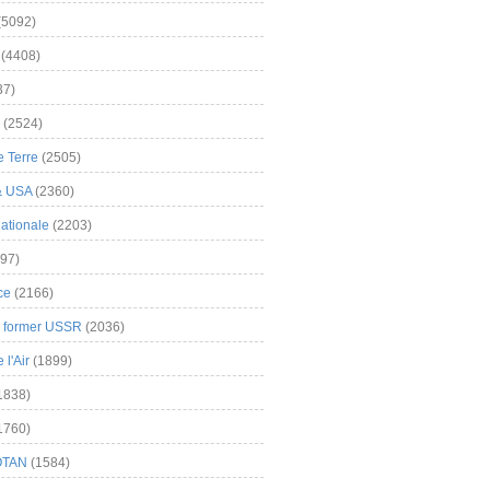
(5092)
(4408)
37)
(2524)
 Terre
(2505)
& USA
(2360)
ationale
(2203)
97)
ce
(2166)
& former USSR
(2036)
l'Air
(1899)
1838)
1760)
OTAN
(1584)