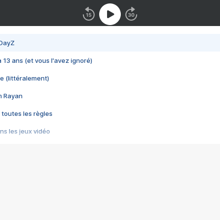
 DayZ
 a 13 ans (et vous l'avez ignoré)
e (littéralement)
im Rayan
 toutes les règles
s les jeux vidéo
us choquant de Rockstar ? - Le scandale BULLY
e plus moche de Steam
du RÊVE tourne au CAUCHEMAR
pendant 8 heures
it… à tort