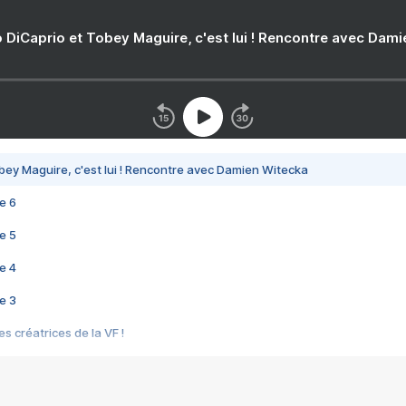
 DiCaprio et Tobey Maguire, c'est lui ! Rencontre avec Dam
bey Maguire, c'est lui ! Rencontre avec Damien Witecka
e 6
e 5
e 4
e 3
s créatrices de la VF !
e 2
e 1