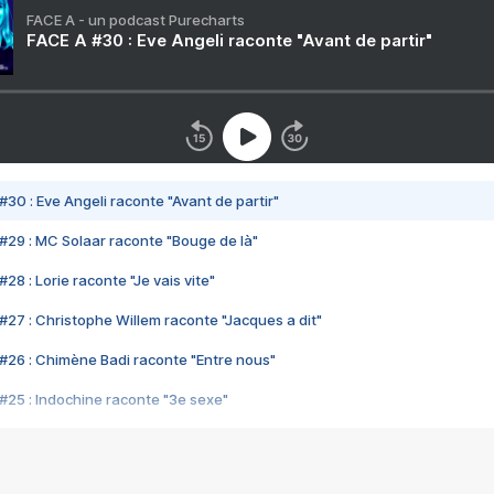
FACE A - un podcast Purecharts
FACE A #30 : Eve Angeli raconte "Avant de partir"
#30 : Eve Angeli raconte "Avant de partir"
#29 : MC Solaar raconte "Bouge de là"
28 : Lorie raconte "Je vais vite"
#27 : Christophe Willem raconte "Jacques a dit"
#26 : Chimène Badi raconte "Entre nous"
#25 : Indochine raconte "3e sexe"
#24 : Zaho raconte "C'est chelou"
#23 : Patrick Bruel raconte "Au café des délices"