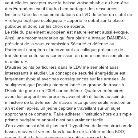
veut-elle les accepter avec la baisse vraisemblable du bien-être
des Européens car il faudra bien partager des ressources
limitées. Une des recommandations du LVD de créer un statut de
« réfugié politique écologique » apporte le débat sur la place
publique et donc sur les choix de société.
Le rôle du parlement européen est naturellement aussi évoqué.
Ainsi, une recommandation qui fera plaisir à Arnaud DANJEAN,
président de la sous-commission Sécurité et défense au
Parlement européen et intervenant au colloque préconise de
transformer cette sous-commission en une « commission pleine
et entière ».
D’autres points particuliers dans le LDV me semblent aussi
intéressants à étudier. Le concept de sécurité énergétique est
largement évoqué avec ses conséquences sur les armées. Je
soulignerai que j’avais justement lancé un groupe de travail à
l’Ecole de guerre en 2008 sur ce thème. Quatorze mémoires
avec des propositions précises avaient été diffusés au sein du
ministère de la défense. Je n’avais reçu qu’une seule réaction un
an et demi après, un jeune capitaine travaillant sur un sujet
approchant ce domaine. Faire adhérer l’institution hors du simple
prisme budgétaire annuel n’est pas vraiment facile.
J’en avais aussi déduit plus tard l’hypothèse de la construction de
bases neuves et vertes dans le cadre de la réforme des BDD,
permettant à la fois économie, sécurité et respect de