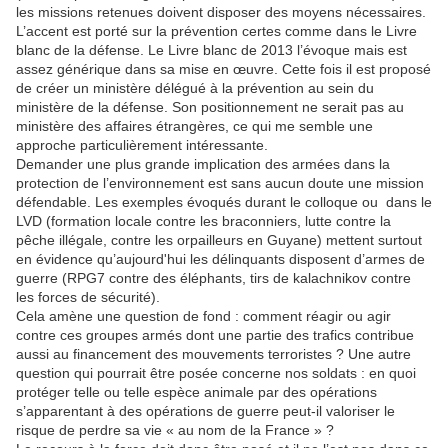
les missions retenues doivent disposer des moyens nécessaires.
L’accent est porté sur la prévention certes comme dans le Livre
blanc de la défense. Le Livre blanc de 2013 l’évoque mais est
assez générique dans sa mise en œuvre. Cette fois il est proposé
de créer un ministère délégué à la prévention au sein du
ministère de la défense. Son positionnement ne serait pas au
ministère des affaires étrangères, ce qui me semble une
approche particulièrement intéressante.
Demander une plus grande implication des armées dans la
protection de l’environnement est sans aucun doute une mission
défendable. Les exemples évoqués durant le colloque ou dans le
LVD (formation locale contre les braconniers, lutte contre la
pêche illégale, contre les orpailleurs en Guyane) mettent surtout
en évidence qu’aujourd'hui les délinquants disposent d’armes de
guerre (RPG7 contre des éléphants, tirs de kalachnikov contre
les forces de sécurité).
Cela amène une question de fond : comment réagir ou agir
contre ces groupes armés dont une partie des trafics contribue
aussi au financement des mouvements terroristes ? Une autre
question qui pourrait être posée concerne nos soldats : en quoi
protéger telle ou telle espèce animale par des opérations
s’apparentant à des opérations de guerre peut-il valoriser le
risque de perdre sa vie « au nom de la France » ?