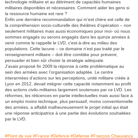
technologie militaire et au détriment de capacités humaines
militaires disponibles et nécessaires. Comment aider les gens si
la ressource humaine est rare ?
Enfin une dernière recommandation qui m’est chère est celle de
la compréhension socio-culturelle des théâtres d’opération – non
seulement militaires mais aussi économiques pour moi- où nous
sommes engagés ou serons engagés dans les quinze années à
venir comme le rappelle le LVD, c'est-à-dire au milieu des
populations. Cette lacune – ce domaine n’est pas traité par le
renseignement militaire – doit être comblée pour prévenir,
persuader et bien sûr choisir la stratégie adéquate.
J’avais proposé fin 2009 la réponse à cette problématique au
sein des armées avec l’organisation adaptée. Le centre
interarmées d’actions sur les perceptions, unité militaire créée à
Lyon en 2012, devait intégrer cette capacité notamment au profit
des actions civilo-militaires largement soutenues par ce LVD. Les
réformes, les réticences en partie intellectuelles mais aussi face à
un emploi moins technique, plus persuasif, moins conventionnelle
des armées, a affaibli malheureusement le projet initial qui était
une réponse anticipatrice à une partie des évolutions souhaitées
par le LVD.
#Point de vue
#France
#Defence
#Défense
#François Chauvancy