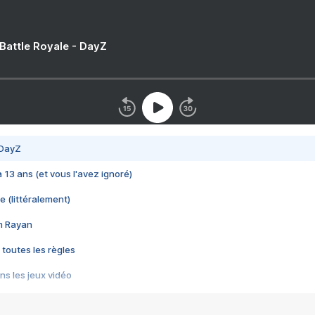
 Battle Royale - DayZ
 DayZ
 a 13 ans (et vous l'avez ignoré)
e (littéralement)
im Rayan
 toutes les règles
s les jeux vidéo
us choquant de Rockstar ? - Le scandale BULLY