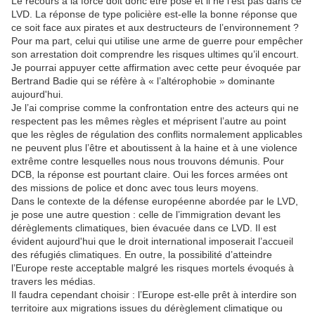
Le recours à la force doit donc être posé et il ne l’est pas dans ce
LVD. La réponse de type policière est-elle la bonne réponse que
ce soit face aux pirates et aux destructeurs de l’environnement ?
Pour ma part, celui qui utilise une arme de guerre pour empêcher
son arrestation doit comprendre les risques ultimes qu’il encourt.
Je pourrai appuyer cette affirmation avec cette peur évoquée par
Bertrand Badie qui se réfère à « l’altérophobie » dominante
aujourd'hui.
Je l’ai comprise comme la confrontation entre des acteurs qui ne
respectent pas les mêmes règles et méprisent l’autre au point
que les règles de régulation des conflits normalement applicables
ne peuvent plus l’être et aboutissent à la haine et à une violence
extrême contre lesquelles nous nous trouvons démunis. Pour
DCB, la réponse est pourtant claire. Oui les forces armées ont
des missions de police et donc avec tous leurs moyens.
Dans le contexte de la défense européenne abordée par le LVD,
je pose une autre question : celle de l’immigration devant les
dérèglements climatiques, bien évacuée dans ce LVD. Il est
évident aujourd'hui que le droit international imposerait l’accueil
des réfugiés climatiques. En outre, la possibilité d’atteindre
l’Europe reste acceptable malgré les risques mortels évoqués à
travers les médias.
Il faudra cependant choisir : l’Europe est-elle prêt à interdire son
territoire aux migrations issues du dérèglement climatique ou