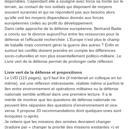
disponibles. Cependant elle a souligné avec force sa honte sur le
terrain, au contact de nos soldats qui disposent de moyens
souvent surannés et qui ne répondent pas aux besoins alors
qu’elle voit les moyens dispendieux donnés aux forces
européennes civiles au profit du développement.
Dans cette approche de la défense européenne, Bertrand Badie
a conclu sur le divorce aujourd'hui entre les ressources pour la
défense et l’efficacité recherchée. L’Europe n’est plus le champ
de bataille mais comment gérer la guerre des autres ? Enfin et
surtout les conflits doivent prendre en compte les différences
socio-culturelles et non plus essentiellement politico-militaire. Le
Livre vert de la défense permet de prolonger cette réflexion.
Livre vert de la défense et propositions
Le LVD (115 pages), qu’il faut lire (il mériterait un colloque en lui-
même), est une réflexion intéressante, réaliste même si parfois le
lien entre environnement et opérations militaires ou la défense
nationale semble artificiel dans une première lecture. Il a le
mérite de montrer que les questions de défense nationale ne
peuvent être séparées des questions d’environnement et vice-
versa. Il propose 20 recommandations dont quelques-unes sont
évoquées ci-après.
Je retiens que les missions des armées devraient changer
(traduire par « changer la priorité des missions existantes ») et