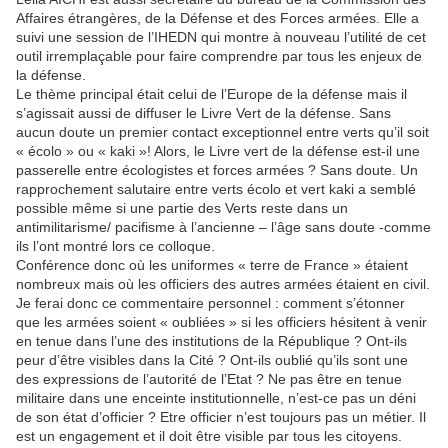
Affaires étrangères, de la Défense et des Forces armées. Elle a
suivi une session de l’IHEDN qui montre à nouveau l’utilité de cet
outil irremplaçable pour faire comprendre par tous les enjeux de
la défense.
Le thème principal était celui de l’Europe de la défense mais il
s’agissait aussi de diffuser le Livre Vert de la défense. Sans
aucun doute un premier contact exceptionnel entre verts qu’il soit
« écolo » ou « kaki »! Alors, le Livre vert de la défense est-il une
passerelle entre écologistes et forces armées ? Sans doute. Un
rapprochement salutaire entre verts écolo et vert kaki a semblé
possible même si une partie des Verts reste dans un
antimilitarisme/ pacifisme à l’ancienne – l’âge sans doute -comme
ils l’ont montré lors ce colloque.
Conférence donc où les uniformes « terre de France » étaient
nombreux mais où les officiers des autres armées étaient en civil.
Je ferai donc ce commentaire personnel : comment s’étonner
que les armées soient « oubliées » si les officiers hésitent à venir
en tenue dans l’une des institutions de la République ? Ont-ils
peur d’être visibles dans la Cité ? Ont-ils oublié qu’ils sont une
des expressions de l’autorité de l’Etat ? Ne pas être en tenue
militaire dans une enceinte institutionnelle, n’est-ce pas un déni
de son état d’officier ? Etre officier n’est toujours pas un métier. Il
est un engagement et il doit être visible par tous les citoyens.