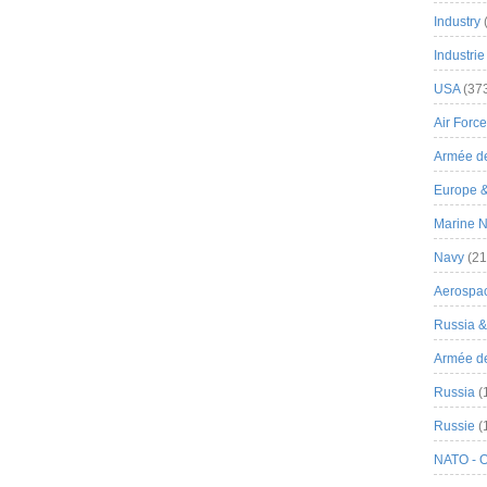
Industry
Industrie
USA
(37
Air Force
Armée de
Europe 
Marine N
Navy
(21
Aerospa
Russia 
Armée de 
Russia
(
Russie
(
NATO - 