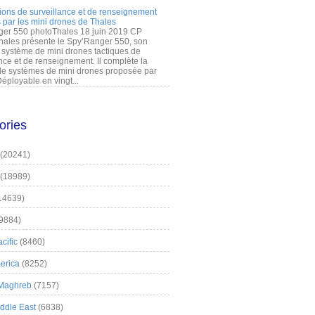
ions de surveillance et de renseignement
 par les mini drones de Thales
er 550 photoThales 18 juin 2019 CP
hales présente le Spy’Ranger 550, son
système de mini drones tactiques de
nce et de renseignement. Il complète la
 systèmes de mini drones proposée par
éployable en vingt...
ories
(20241)
(18989)
14639)
9884)
cific
(8460)
erica
(8252)
 Maghreb
(7157)
iddle East
(6838)