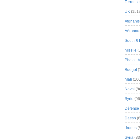
Terroris
UK
(151
Afghanist
Aéronau
South & 
Missile
(
Photo - 
Budget
(
Mali
(100
Naval
(9
Syrie
(96
Défense 
Daesh
(8
drones
(
Syria
(83