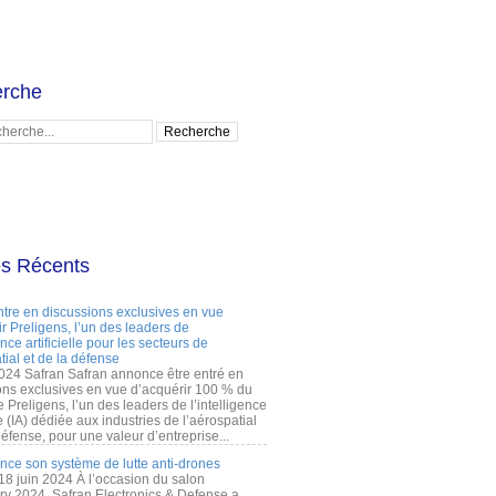
rche
es Récents
ntre en discussions exclusives en vue
r Preligens, l’un des leaders de
gence artificielle pour les secteurs de
tial et de la défense
2024 Safran Safran annonce être entré en
ons exclusives en vue d’acquérir 100 % du
e Preligens, l’un des leaders de l’intelligence
lle (IA) dédiée aux industries de l’aérospatial
défense, pour une valeur d’entreprise...
ance son système de lutte anti-drones
 18 juin 2024 À l’occasion du salon
ry 2024, Safran Electronics & Defense a