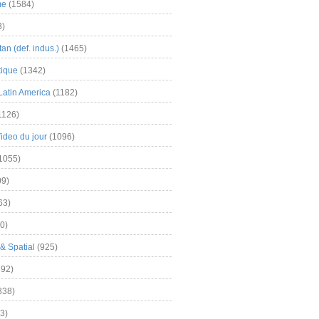
me
(1584)
3)
an (def. indus.)
(1465)
tique
(1342)
Latin America
(1182)
1126)
Video du jour
(1096)
1055)
9)
63)
0)
& Spatial
(925)
92)
838)
3)