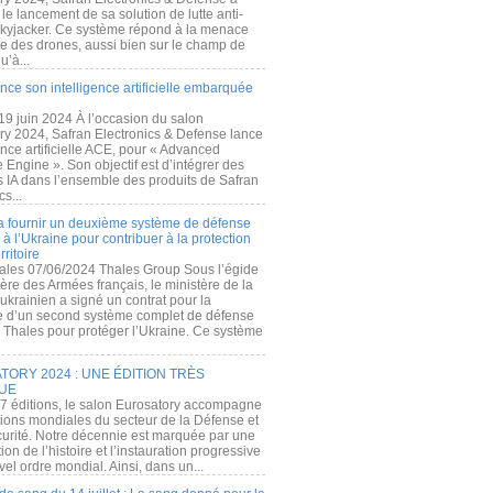
e lancement de sa solution de lutte anti-
kyjacker. Ce système répond à la menace
te des drones, aussi bien sur le champ de
u’à...
nce son intelligence artificielle embarquée
 19 juin 2024 À l’occasion du salon
ry 2024, Safran Electronics & Defense lance
gence artificielle ACE, pour « Advanced
 Engine ». Son objectif est d’intégrer des
s IA dans l’ensemble des produits de Safran
cs...
a fournir un deuxième système de défense
à l’Ukraine pour contribuer à la protection
rritoire
ales 07/06/2024 Thales Group Sous l’égide
ère des Armées français, le ministère de la
ukrainien a signé un contrat pour la
re d’un second système complet de défense
 Thales pour protéger l’Ukraine. Ce système
ORY 2024 : UNE ÉDITION TRÈS
UE
7 éditions, le salon Eurosatory accompagne
tions mondiales du secteur de la Défense et
curité. Notre décennie est marquée par une
ion de l’histoire et l’instauration progressive
el ordre mondial. Ainsi, dans un...