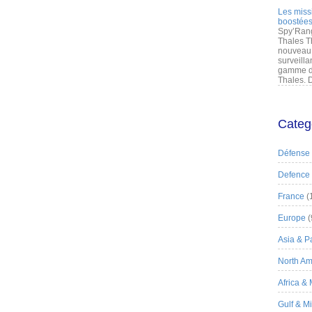
Les miss
boostées
Spy’Rang
Thales T
nouveau 
surveilla
gamme de
Thales. D
Categ
Défense
Defence
France
(
Europe
(
Asia & Pa
North Am
Africa &
Gulf & M