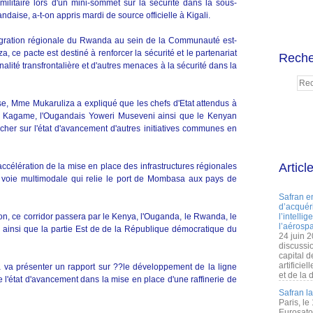
ilitaire lors d'un mini-sommet sur la sécurité dans la sous-
daise, a-t-on appris mardi de source officielle à Kigali.
ntégration régionale du Rwanda au sein de la Communauté est-
 ce pacte est destiné à renforcer la sécurité et le partenariat
Reche
inalité transfrontalière et d'autres menaces à la sécurité dans la
se, Mme Mukaruliza a expliqué que les chefs d'Etat attendus à
 Kagame, l'Ougandais Yoweri Museveni ainsi que le Kenyan
her sur l'état d'avancement d'autres initiatives communes en
Articl
'accélération de la mise en place des infrastructures régionales
e voie multimodale qui relie le port de Mombasa aux pays de
Safran e
d’acquéri
on, ce corridor passera par le Kenya, l'Ouganda, le Rwanda, le
l’intelli
l’aérospa
 ainsi que la partie Est de de la République démocratique du
24 juin 
discussi
capital d
artificie
 va présenter un rapport sur ??le développement de la ligne
et de la 
e l'état d'avancement dans la mise en place d'une raffinerie de
Safran l
Paris, le
Eurosato