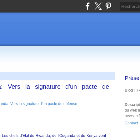
Prése
: Vers la signature d'un pacte de
Blog
: R
Descrip
du web i
news in 
Contact
 - Les chefs d'Etat du Rwanda, de l'Ouganda et du Kenya vont