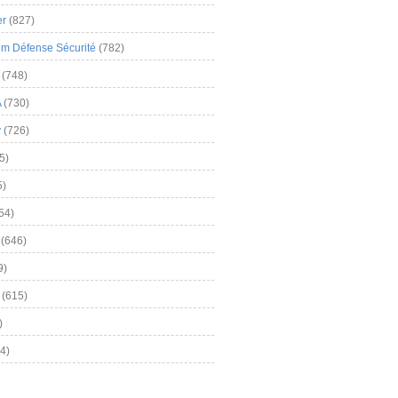
er
(827)
m Défense Sécurité
(782)
(748)
A
(730)
y
(726)
5)
5)
54)
(646)
9)
(615)
)
4)