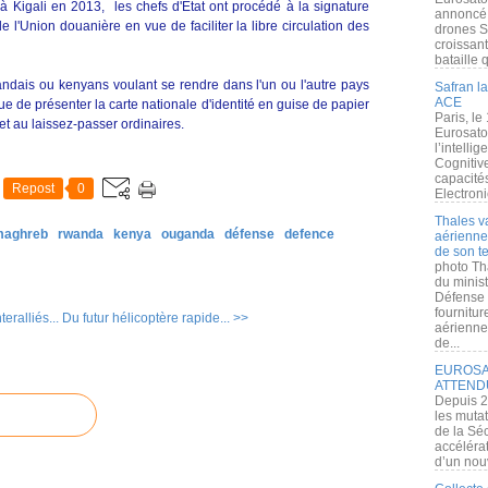
 à Kigali en 2013, les chefs d'Etat ont procédé à la signature
annoncé l
 l'Union douanière en vue de faciliter la libre circulation des
drones S
croissan
bataille q
andais ou kenyans voulant se rendre dans l'un ou l'autre pays
Safran la
ACE
ue de présenter la carte nationale d'identité en guise de papier
Paris, le
et au laissez-passer ordinaires.
Eurosato
l’intelli
Cognitive
capacité
Repost
0
Electroni
Thales v
 maghreb
rwanda
kenya
ouganda
défense
defence
aérienne 
de son te
photo Th
du minist
Défense 
fournitu
eralliés...
Du futur hélicoptère rapide... >>
aérienne
de...
EUROSAT
ATTEND
Depuis 2
les muta
de la Sé
accélérat
d’un nouv