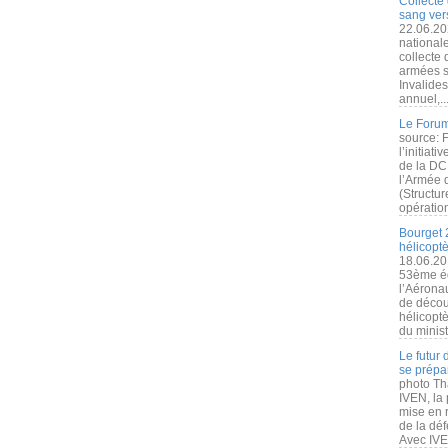
Collecte 
sang vers
22.06.20
nationale
collecte
armées s
Invalide
annuel,..
Le Forum
source: 
l’initiat
de la DC
l’Armée 
(Structur
opération
Bourget 
hélicopt
18.06.20
53ème éd
l’Aérona
de découv
hélicopt
du minist
Le futur
se prépa
photo Th
IVEN, la 
mise en r
de la dé
Avec IVEN