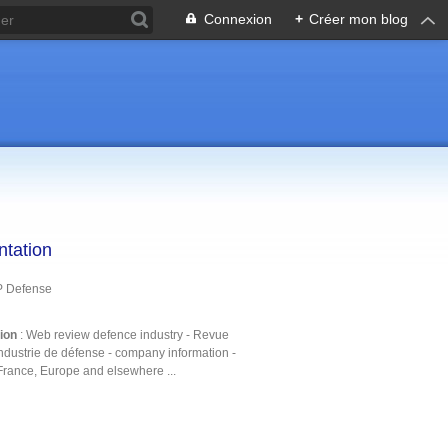
Connexion
+
Créer mon blog
ntation
P Defense
tion
: Web review defence industry - Revue
ndustrie de défense - company information -
France, Europe and elsewhere ...