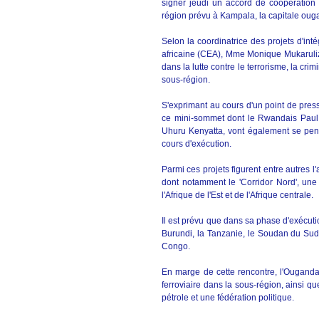
signer jeudi un accord de coopération m
région prévu à Kampala, la capitale ougan
Selon la coordinatrice des projets d'i
africaine (CEA), Mme Monique Mukaruliza,
dans la lutte contre le terrorisme, la crim
sous-région.
S'exprimant au cours d'un point de pres
ce mini-sommet dont le Rwandais Paul
Uhuru Kenyatta, vont également se penc
cours d'exécution.
Parmi ces projets figurent entre autres l
dont notamment le 'Corridor Nord', un
l'Afrique de l'Est et de l'Afrique centrale.
Il est prévu que dans sa phase d'exécuti
Burundi, la Tanzanie, le Soudan du Sud
Congo.
En marge de cette rencontre, l'Ouganda
ferroviaire dans la sous-région, ainsi qu
pétrole et une fédération politique.