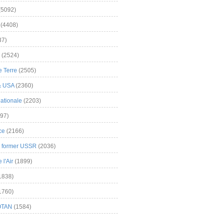
(5092)
(4408)
37)
(2524)
 Terre
(2505)
& USA
(2360)
ationale
(2203)
97)
ce
(2166)
& former USSR
(2036)
l'Air
(1899)
1838)
1760)
OTAN
(1584)