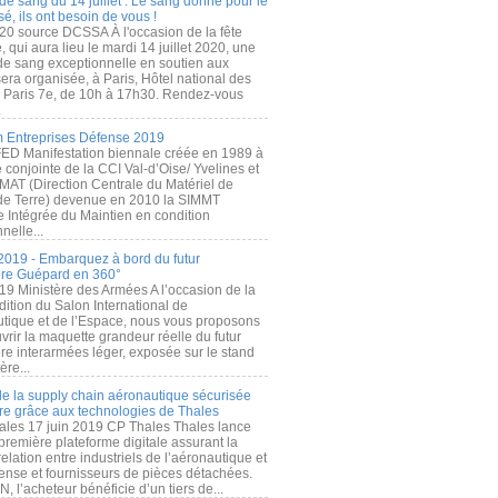
de sang du 14 juillet : Le sang donné pour le
é, ils ont besoin de vous !
20 source DCSSA À l'occasion de la fête
, qui aura lieu le mardi 14 juillet 2020, une
 de sang exceptionnelle en soutien aux
era organisée, à Paris, Hôtel national des
s Paris 7e, de 10h à 17h30. Rendez-vous
.
 Entreprises Défense 2019
FED Manifestation biennale créée en 1989 à
ive conjointe de la CCI Val-d’Oise/ Yvelines et
MAT (Direction Centrale du Matériel de
de Terre) devenue en 2010 la SIMMT
e Intégrée du Maintien en condition
nelle...
2019 - Embarquez à bord du futur
ère Guépard en 360°
19 Ministère des Armées A l’occasion de la
ition du Salon International de
utique et de l’Espace, nous vous proposons
rir la maquette grandeur réelle du futur
ère interarmées léger, exposée sur le stand
ère...
 de la supply chain aéronautique sécurisée
re grâce aux technologies de Thales
ales 17 juin 2019 CP Thales Thales lance
première plateforme digitale assurant la
elation entre industriels de l’aéronautique et
fense et fournisseurs de pièces détachées.
, l’acheteur bénéficie d’un tiers de...