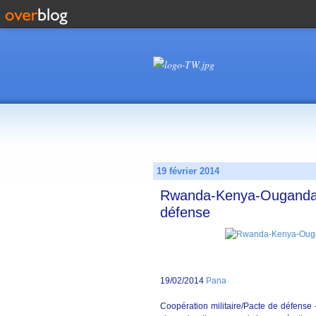
19 février 2014
Rwanda-Kenya-Ouganda
défense
19/02/2014
Pana
Coopération militaire/Pacte de défense