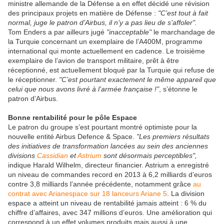
ministre allemande de la Défense a en effet décidé une révision
des principaux projets en matière de Défense :
"C’est tout à fait
normal, juge le patron d’Airbus, il n’y a pas lieu de s’affoler".
Tom Enders a par ailleurs jugé
"inacceptable"
le marchandage de
la Turquie concernant un exemplaire de l’A400M, programme
international qui monte actuellement en cadence. Le troisième
exemplaire de l’avion de transport militaire, prêt à être
réceptionné, est actuellement bloqué par la Turquie qui refuse de
le réceptionner.
"C’est pourtant exactement le même appareil que
celui que nous avons livré à l’armée française !"
, s’étonne le
patron d’Airbus.
Bonne rentabilité pour le pôle Espace
Le patron du groupe s’est pourtant montré optimiste pour la
nouvelle entité Airbus Defence & Space.
"Les premiers résultats
des initiatives de transformation lancées au sein des anciennes
divisions
Cassidian
et
Astrium
sont désormais perceptibles",
indique Harald Wilhelm, directeur financier. Astrium a enregistré
un niveau de commandes record en 2013 à 6,2 milliards d’euros
contre 3,8 milliards l’année précédente, notamment grâce
au
contrat avec Arianespace sur 18 lanceurs Ariane 5
. La division
espace a atteint un niveau de rentabilité jamais atteint : 6 % du
chiffre d’affaires, avec 347 millions d’euros. Une amélioration qui
correspond à un effet volumes produits mais aussi à une