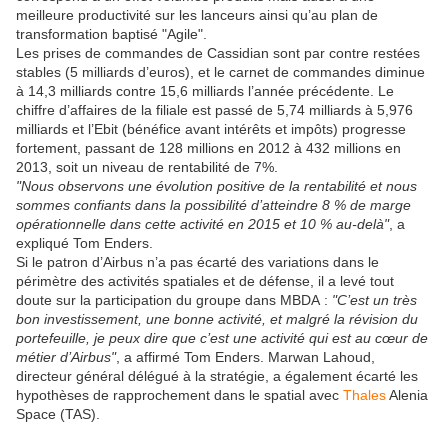
meilleure productivité sur les lanceurs ainsi qu’au plan de
transformation baptisé "Agile".
Les prises de commandes de Cassidian sont par contre restées
stables (5 milliards d’euros), et le carnet de commandes diminue
à 14,3 milliards contre 15,6 milliards l’année précédente. Le
chiffre d’affaires de la filiale est passé de 5,74 milliards à 5,976
milliards et l’Ebit (bénéfice avant intérêts et impôts) progresse
fortement, passant de 128 millions en 2012 à 432 millions en
2013, soit un niveau de rentabilité de 7%.
"Nous observons une évolution positive de la rentabilité et nous
sommes confiants dans la possibilité d’atteindre 8 % de marge
opérationnelle dans cette activité en 2015 et 10 % au-delà"
, a
expliqué Tom Enders.
Si le patron d’Airbus n’a pas écarté des variations dans le
périmètre des activités spatiales et de défense, il a levé tout
doute sur la participation du groupe dans MBDA :
"C’est un très
bon investissement, une bonne activité, et malgré la révision du
portefeuille, je peux dire que c’est une activité qui est au cœur de
métier d’Airbus"
, a affirmé Tom Enders. Marwan Lahoud,
directeur général délégué à la stratégie, a également écarté les
hypothèses de rapprochement dans le spatial avec
Thales
Alenia
Space (TAS).