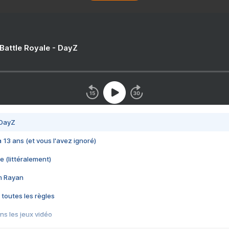
 Battle Royale - DayZ
 DayZ
 a 13 ans (et vous l'avez ignoré)
e (littéralement)
im Rayan
 toutes les règles
s les jeux vidéo