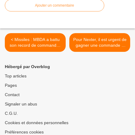
Ajouter un commentaire
< Missiles : MBDA a battu
Pour Nexter, il est urgent de
son record de commandes
gagner une commande à
à l'export en 2013
l'export >
Hébergé par Overblog
Top articles
Pages
Contact
Signaler un abus
C.G.U.
Cookies et données personnelles
Préférences cookies