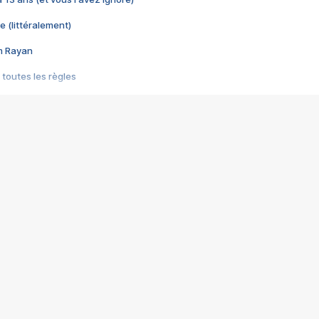
e (littéralement)
im Rayan
 toutes les règles
s les jeux vidéo
us choquant de Rockstar ? - Le scandale BULLY
e plus moche de Steam
du RÊVE tourne au CAUCHEMAR
pendant 8 heures
it… à tort
umiliés par un jeu vidéo
ire - Final Fantasy 8
ti un empire - Age of Empires