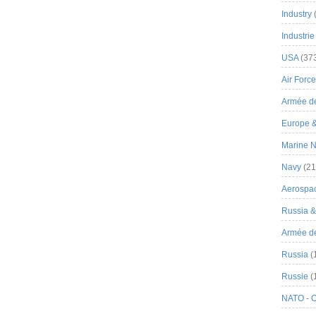
Industry
Industrie
USA
(37
Air Force
Armée de
Europe 
Marine N
Navy
(21
Aerospa
Russia 
Armée de 
Russia
(
Russie
(
NATO - 