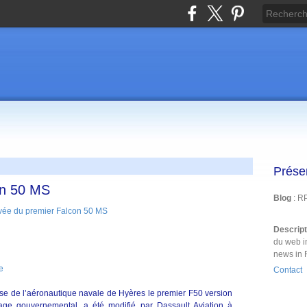
Prése
on 50 MS
Blog
: R
Descrip
du web i
news in 
e
Contact
se de l’aéronautique navale de Hyères le premier F50 version
ge gouvernemental, a été modifié par Dassault Aviation à