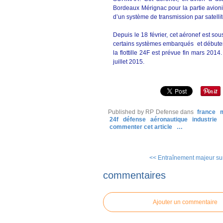
Bordeaux Mérignac pour la partie avioniqu
d’un système de transmission par satellit
Depuis le 18 février, cet aéronef est s
certains systèmes embarqués et débuter 
la flottille 24F est prévue fin mars 2014
juillet 2015.
Published by RP Defense
dans
france
24f
défense
aéronautique
industrie
commenter cet article
…
<< Entraînement majeur sur 
commentaires
Ajouter un commentaire