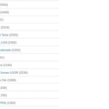
(5092)
(4408)
37)
(2524)
 Terre
(2505)
& USA
(2360)
ationale
(2203)
97)
ce
(2166)
& former USSR
(2036)
l'Air
(1899)
1838)
1760)
OTAN
(1584)