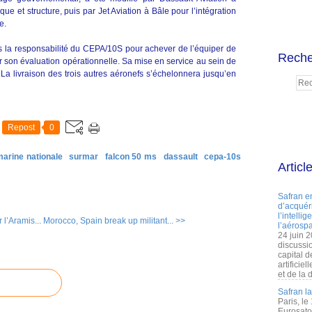
e et structure, puis par Jet Aviation à Bâle pour l’intégration
e.
ous la responsabilité du CEPA/10S pour achever de l’équiper de
Reche
son évaluation opérationnelle. Sa mise en service au sein de
. La livraison des trois autres aéronefs s’échelonnera jusqu’en
Repost
0
marine nationale
surmar
falcon 50 ms
dassault
cepa-10s
Articl
Safran e
d’acquéri
l’intelli
l’Aramis...
Morocco, Spain break up militant... >>
l’aérospa
24 juin 
discussi
capital d
artificie
et de la 
Safran l
Paris, le
Eurosato