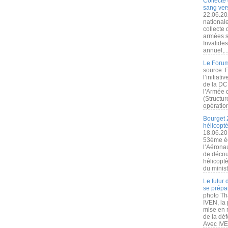
Collecte 
sang vers
22.06.20
nationale
collecte
armées s
Invalide
annuel,..
Le Forum
source: 
l’initiat
de la DC
l’Armée 
(Structur
opération
Bourget 
hélicopt
18.06.20
53ème éd
l’Aérona
de découv
hélicopt
du minist
Le futur
se prépa
photo Th
IVEN, la 
mise en r
de la dé
Avec IVEN