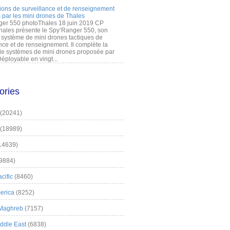
ions de surveillance et de renseignement
 par les mini drones de Thales
er 550 photoThales 18 juin 2019 CP
hales présente le Spy’Ranger 550, son
système de mini drones tactiques de
nce et de renseignement. Il complète la
 systèmes de mini drones proposée par
éployable en vingt...
ories
(20241)
(18989)
14639)
9884)
cific
(8460)
erica
(8252)
 Maghreb
(7157)
iddle East
(6838)