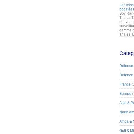
Les miss
boostées
Spy’Rang
Thales T
nouveau 
surveilla
gamme de
Thales. D
Categ
Défense
Defence
France
(
Europe
(
Asia & Pa
North Am
Africa &
Gulf & M