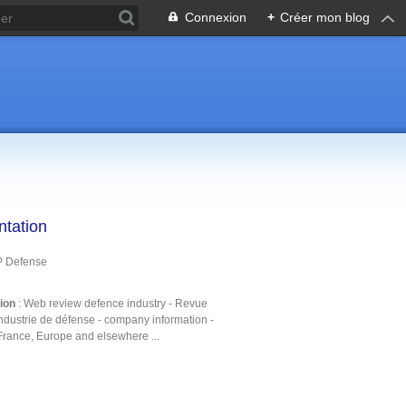
Connexion
+
Créer mon blog
ntation
P Defense
tion
: Web review defence industry - Revue
ndustrie de défense - company information -
France, Europe and elsewhere ...