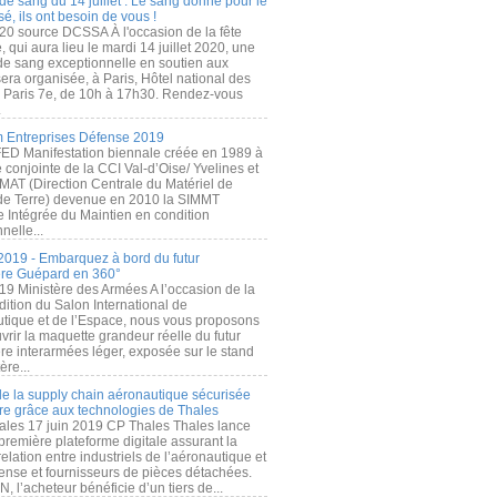
de sang du 14 juillet : Le sang donné pour le
é, ils ont besoin de vous !
20 source DCSSA À l'occasion de la fête
, qui aura lieu le mardi 14 juillet 2020, une
 de sang exceptionnelle en soutien aux
era organisée, à Paris, Hôtel national des
s Paris 7e, de 10h à 17h30. Rendez-vous
.
 Entreprises Défense 2019
FED Manifestation biennale créée en 1989 à
ive conjointe de la CCI Val-d’Oise/ Yvelines et
MAT (Direction Centrale du Matériel de
de Terre) devenue en 2010 la SIMMT
e Intégrée du Maintien en condition
nelle...
2019 - Embarquez à bord du futur
ère Guépard en 360°
19 Ministère des Armées A l’occasion de la
ition du Salon International de
utique et de l’Espace, nous vous proposons
rir la maquette grandeur réelle du futur
ère interarmées léger, exposée sur le stand
ère...
 de la supply chain aéronautique sécurisée
re grâce aux technologies de Thales
ales 17 juin 2019 CP Thales Thales lance
première plateforme digitale assurant la
elation entre industriels de l’aéronautique et
fense et fournisseurs de pièces détachées.
, l’acheteur bénéficie d’un tiers de...