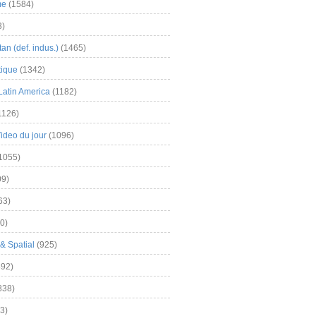
me
(1584)
3)
an (def. indus.)
(1465)
tique
(1342)
Latin America
(1182)
1126)
Video du jour
(1096)
1055)
9)
63)
0)
& Spatial
(925)
92)
838)
3)