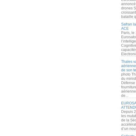
annoncé l
drones S
croissan
bataille q
Safran la
ACE
Paris, le
Eurosato
l’intelli
Cognitive
capacité
Electroni
Thales v
aérienne 
de son te
photo Th
du minist
Défense 
fournitu
aérienne
de...
EUROSAT
ATTEND
Depuis 2
les muta
de la Sé
accélérat
d’un nouv