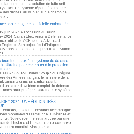
e lancement de sa solution de lutte anti-
kyjacker. Ce système répond à la menace
te des drones, aussi bien sur le champ de
u’à...
nce son intelligence artificielle embarquée
 19 juin 2024 À l’occasion du salon
ry 2024, Safran Electronics & Defense lance
gence artificielle ACE, pour « Advanced
 Engine ». Son objectif est d’intégrer des
s IA dans l’ensemble des produits de Safran
cs...
a fournir un deuxième système de défense
à l’Ukraine pour contribuer à la protection
rritoire
ales 07/06/2024 Thales Group Sous l’égide
ère des Armées français, le ministère de la
ukrainien a signé un contrat pour la
re d’un second système complet de défense
 Thales pour protéger l’Ukraine. Ce système
ORY 2024 : UNE ÉDITION TRÈS
UE
7 éditions, le salon Eurosatory accompagne
tions mondiales du secteur de la Défense et
curité. Notre décennie est marquée par une
ion de l’histoire et l’instauration progressive
el ordre mondial. Ainsi, dans un...