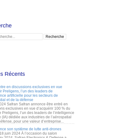
rche
es Récents
ntre en discussions exclusives en vue
r Preligens, l’un des leaders de
gence artificielle pour les secteurs de
tial et de la défense
2024 Safran Safran annonce être entré en
ons exclusives en vue d’acquérir 100 % du
e Preligens, l’un des leaders de l’intelligence
lle (IA) dédiée aux industries de l’aérospatial
défense, pour une valeur d’entreprise...
ance son système de lutte anti-drones
 18 juin 2024 À l’occasion du salon
ry 2024, Safran Electronics & Defense a