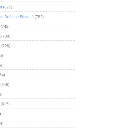
er
(827)
m Défense Sécurité
(782)
(748)
A
(730)
y
(726)
5)
5)
54)
(646)
9)
(615)
)
4)