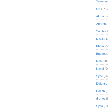
Terroris
UK
(151
Afghanist
Aéronau
South & 
Missile
(
Photo - 
Budget
(
Mali
(100
Naval
(9
Syrie
(96
Défense 
Daesh
(8
drones
(
Syria
(83