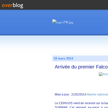
19 mars 2014
Arrivée du premier Falc
Mise à jour : 21/02/2014
Marine national
Le CEPA/10S vient de recevoir sur la ba
SURMAR. Cet aéronef, ex-avion à usa