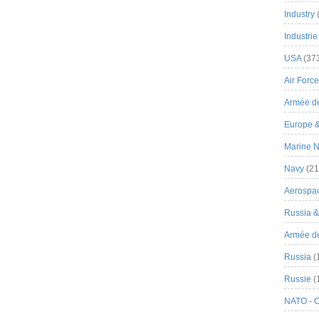
Industry
Industrie
USA
(37
Air Force
Armée de
Europe 
Marine N
Navy
(21
Aerospa
Russia 
Armée de 
Russia
(
Russie
(
NATO - 