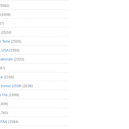
(5092)
(4408)
37)
(2524)
 Terre
(2505)
& USA
(2360)
ationale
(2203)
97)
ce
(2166)
& former USSR
(2036)
l'Air
(1899)
1838)
1760)
OTAN
(1584)