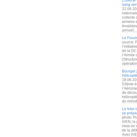
Collecte 
sang vers
22.06.20
nationale
collecte
armées s
Invalide
annuel,..
Le Forum
source: 
l’initiat
de la DC
l’Armée 
(Structur
opération
Bourget 
hélicopt
18.06.20
53ème éd
l’Aérona
de découv
hélicopt
du minist
Le futur
se prépa
photo Th
IVEN, la 
mise en r
de la dé
Avec IVEN