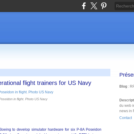
Prése
ational flight trainers for US Navy
Blog
: R
oseidon in flight. Photo US Navy
Descrip
du web i
news in 
Contact
oeing to develop simulator hardware for six P-8A Poseidon