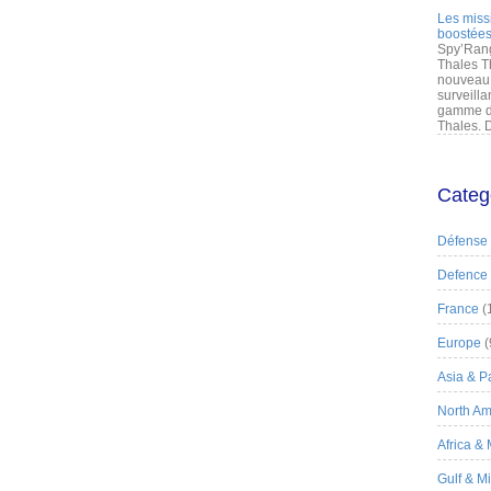
Les miss
boostées
Spy’Rang
Thales T
nouveau 
surveilla
gamme de
Thales. D
Categ
Défense
Defence
France
(
Europe
(
Asia & Pa
North Am
Africa &
Gulf & M