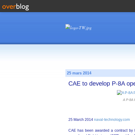
25 mars 2014
CAE to develop P-8A oper
A P-8A P
25 March 2014
naval-technology.com
CAE has been awarded a contract by B