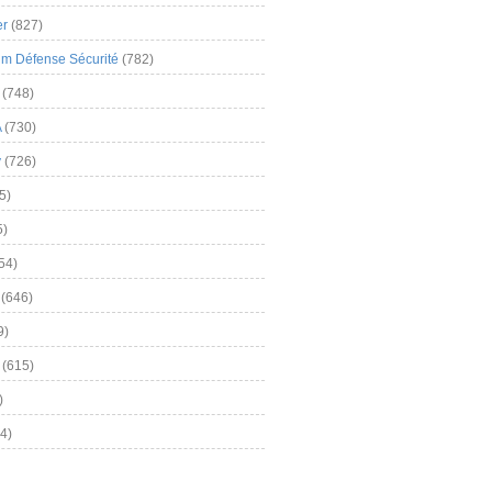
er
(827)
m Défense Sécurité
(782)
(748)
A
(730)
y
(726)
5)
5)
54)
(646)
9)
(615)
)
4)