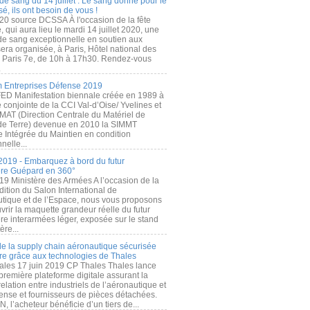
de sang du 14 juillet : Le sang donné pour le
é, ils ont besoin de vous !
20 source DCSSA À l'occasion de la fête
, qui aura lieu le mardi 14 juillet 2020, une
 de sang exceptionnelle en soutien aux
era organisée, à Paris, Hôtel national des
s Paris 7e, de 10h à 17h30. Rendez-vous
.
 Entreprises Défense 2019
FED Manifestation biennale créée en 1989 à
ive conjointe de la CCI Val-d’Oise/ Yvelines et
MAT (Direction Centrale du Matériel de
de Terre) devenue en 2010 la SIMMT
e Intégrée du Maintien en condition
nelle...
2019 - Embarquez à bord du futur
ère Guépard en 360°
19 Ministère des Armées A l’occasion de la
ition du Salon International de
utique et de l’Espace, nous vous proposons
rir la maquette grandeur réelle du futur
ère interarmées léger, exposée sur le stand
ère...
 de la supply chain aéronautique sécurisée
re grâce aux technologies de Thales
ales 17 juin 2019 CP Thales Thales lance
première plateforme digitale assurant la
elation entre industriels de l’aéronautique et
fense et fournisseurs de pièces détachées.
, l’acheteur bénéficie d’un tiers de...