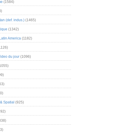
me
(1584)
3)
an (def. indus.)
(1465)
tique
(1342)
Latin America
(1182)
1126)
Video du jour
(1096)
1055)
9)
63)
0)
& Spatial
(925)
92)
838)
3)