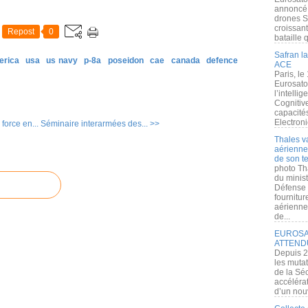
annoncé l
drones S
croissan
Repost
0
bataille q
Safran la
erica
usa
us navy
p-8a
poseidon
cae
canada
defence
ACE
Paris, le
Eurosato
l’intelli
Cognitive
capacité
Electroni
force en...
Séminaire interarmées des... >>
Thales v
aérienne 
de son te
photo Th
du minist
Défense 
fournitu
aérienne
de...
EUROSAT
ATTEND
Depuis 2
les muta
de la Sé
accélérat
d’un nouv