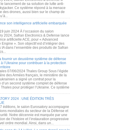
e lancement de sa solution de lutte anti-
kyjacker. Ce système répond à la menace
te des drones, aussi bien sur le champ de
u’à...
nce son intelligence artificielle embarquée
 19 juin 2024 À l’occasion du salon
ry 2024, Safran Electronics & Defense lance
gence artificielle ACE, pour « Advanced
 Engine ». Son objectif est d’intégrer des
s IA dans l’ensemble des produits de Safran
cs...
a fournir un deuxième système de défense
à l’Ukraine pour contribuer à la protection
rritoire
ales 07/06/2024 Thales Group Sous l’égide
ère des Armées français, le ministère de la
ukrainien a signé un contrat pour la
re d’un second système complet de défense
 Thales pour protéger l’Ukraine. Ce système
ORY 2024 : UNE ÉDITION TRÈS
UE
7 éditions, le salon Eurosatory accompagne
tions mondiales du secteur de la Défense et
curité. Notre décennie est marquée par une
ion de l’histoire et l’instauration progressive
el ordre mondial. Ainsi, dans un...