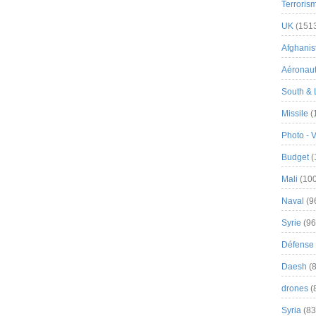
Terroris
UK
(151
Afghanist
Aéronau
South & 
Missile
(
Photo - 
Budget
(
Mali
(100
Naval
(9
Syrie
(96
Défense 
Daesh
(8
drones
(
Syria
(83