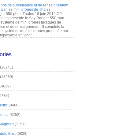
ions de surveillance et de renseignement
 par les mini drones de Thales
er 550 photoThales 18 juin 2019 CP
hales présente le Spy’Ranger 550, son
système de mini drones tactiques de
nce et de renseignement. Il complète la
 systèmes de mini drones proposée par
éployable en vingt...
ories
(20241)
(18989)
14639)
9884)
cific
(8460)
erica
(8252)
 Maghreb
(7157)
iddle East
(6838)