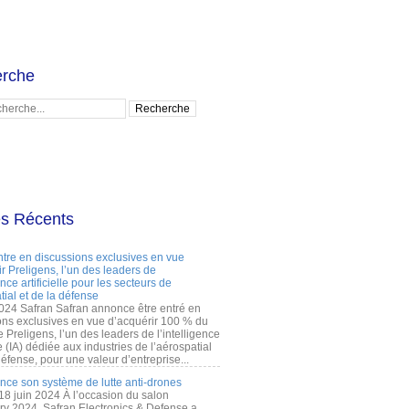
rche
es Récents
ntre en discussions exclusives en vue
r Preligens, l’un des leaders de
gence artificielle pour les secteurs de
tial et de la défense
2024 Safran Safran annonce être entré en
ons exclusives en vue d’acquérir 100 % du
e Preligens, l’un des leaders de l’intelligence
lle (IA) dédiée aux industries de l’aérospatial
défense, pour une valeur d’entreprise...
ance son système de lutte anti-drones
 18 juin 2024 À l’occasion du salon
ry 2024, Safran Electronics & Defense a