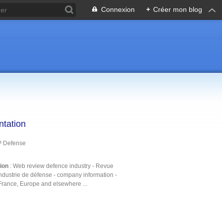
Connexion
+
Créer mon blog
ntation
P Defense
tion
: Web review defence industry - Revue
ndustrie de défense - company information -
France, Europe and elsewhere ...