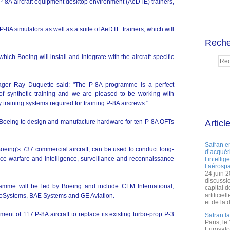
e P-8A aircraft equipment desktop environment (AeDTE) trainers,
P-8A simulators as well as a suite of AeDTE trainers, which will
Reche
ch Boeing will install and integrate with the aircraft-specific
er Ray Duquette said: "The P-8A programme is a perfect
of synthetic training and we are pleased to be working with
y training systems required for training P-8A aircrews."
Boeing to design and manufacture hardware for ten P-8A OFTs
Articl
Safran e
Boeing's 737 commercial aircraft, can be used to conduct long-
d’acquéri
ace warfare and intelligence, surveillance and reconnaissance
l’intelli
l’aérospa
24 juin 
discussi
amme will be led by Boeing and include CFM International,
capital d
artificie
roSystems, BAE Systems and GE Aviation.
et de la 
nt of 117 P-8A aircraft to replace its existing turbo-prop P-3
Safran l
Paris, le
Eurosato