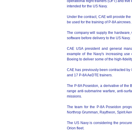
operational flight trainers (OFT) and fiv
intended for the US Navy.
Under the contract, CAE will provide the 
be used for the training of P-8A aircrews.
The company will supply the hardware, whi
software before delivery to the US Navy.
CAE USA president and general manag
example of the Navy's increasing use 
Boeing to deliver some of the high-fidelit
CAE has previously been contracted by 
and 17 P-8A AeDTE trainers.
The P-8A Poseidon, a derivative of the 
range anti-submarine warfare, anti-surf
missions.
The team for the P-8A Poseidon progr
Northrop Grumman, Raytheon, Spirit Ae
The US Navy is considering the procureme
Orion fleet.