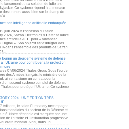
e lancement de sa solution de lutte anti-
kyjacker. Ce système répond à la menace
te des drones, aussi bien sur le champ de
u’à...
nce son intelligence artificielle embarquée
 19 juin 2024 À l’occasion du salon
ry 2024, Safran Electronics & Defense lance
gence artificielle ACE, pour « Advanced
 Engine ». Son objectif est d’intégrer des
s IA dans l’ensemble des produits de Safran
cs...
a fournir un deuxième système de défense
à l’Ukraine pour contribuer à la protection
rritoire
ales 07/06/2024 Thales Group Sous l’égide
ère des Armées français, le ministère de la
ukrainien a signé un contrat pour la
re d’un second système complet de défense
 Thales pour protéger l’Ukraine. Ce système
ORY 2024 : UNE ÉDITION TRÈS
UE
7 éditions, le salon Eurosatory accompagne
tions mondiales du secteur de la Défense et
curité. Notre décennie est marquée par une
ion de l’histoire et l’instauration progressive
el ordre mondial. Ainsi, dans un...