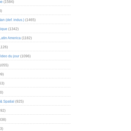
me
(1584)
3)
an (def. indus.)
(1465)
tique
(1342)
Latin America
(1182)
1126)
Video du jour
(1096)
1055)
9)
63)
0)
& Spatial
(925)
92)
838)
3)