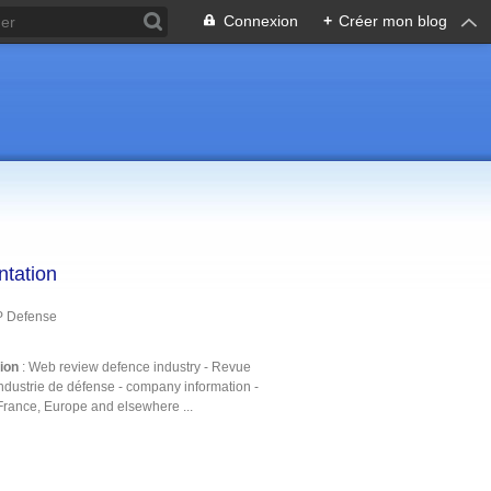
Connexion
+
Créer mon blog
ntation
P Defense
tion
: Web review defence industry - Revue
ndustrie de défense - company information -
France, Europe and elsewhere ...