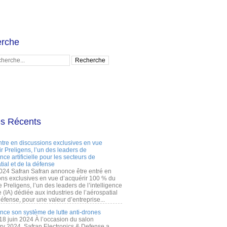
rche
es Récents
ntre en discussions exclusives en vue
r Preligens, l’un des leaders de
gence artificielle pour les secteurs de
tial et de la défense
2024 Safran Safran annonce être entré en
ons exclusives en vue d’acquérir 100 % du
e Preligens, l’un des leaders de l’intelligence
lle (IA) dédiée aux industries de l’aérospatial
défense, pour une valeur d’entreprise...
ance son système de lutte anti-drones
 18 juin 2024 À l’occasion du salon
ry 2024, Safran Electronics & Defense a