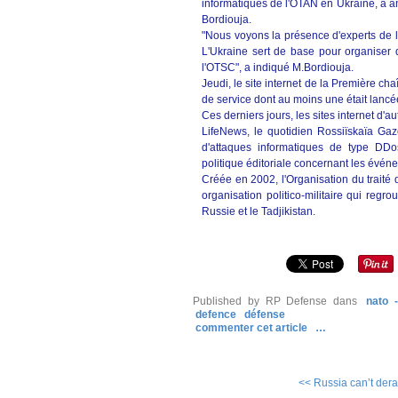
informatiques de l'OTAN en Ukraine, a a
Bordiouja.
"Nous voyons la présence d'experts de la 
L'Ukraine sert de base pour organiser
l'OTSC", a indiqué M.Bordiouja.
Jeudi, le site internet de la Première ch
de service dont au moins une était lancé
Ces derniers jours, les sites internet d'au
LifeNews, le quotidien Rossiïskaïa Gaz
d'attaques informatiques de type DDo
politique éditoriale concernant les évén
Créée en 2002, l'Organisation du traité d
organisation politico-militaire qui regro
Russie et le Tadjikistan.
Published by RP Defense
dans
nato 
defence
défense
commenter cet article
…
<< Russia can’t derai