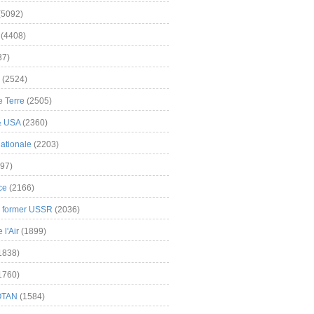
(5092)
(4408)
37)
(2524)
 Terre
(2505)
& USA
(2360)
ationale
(2203)
97)
ce
(2166)
& former USSR
(2036)
l'Air
(1899)
1838)
1760)
OTAN
(1584)