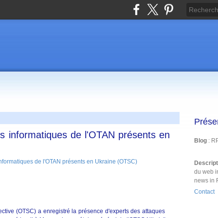
Prése
s informatiques de l'OTAN présents en
Blog
: R
Descrip
du web i
news in 
Contact
lective (OTSC) a enregistré la présence d'experts des attaques