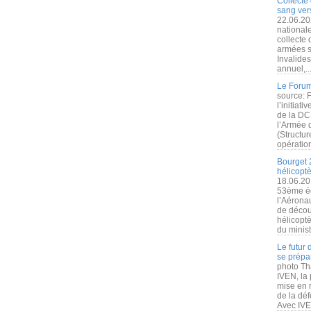
Collecte 
sang vers
22.06.20
nationale
collecte
armées s
Invalide
annuel,..
Le Forum
source: 
l’initiat
de la DC
l’Armée 
(Structur
opération
Bourget 
hélicopt
18.06.20
53ème éd
l’Aérona
de découv
hélicopt
du minist
Le futur
se prépa
photo Th
IVEN, la 
mise en r
de la dé
Avec IVEN