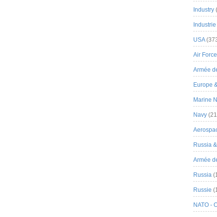
Industry
Industrie
USA
(37
Air Force
Armée de
Europe 
Marine N
Navy
(21
Aerospa
Russia 
Armée de 
Russia
(
Russie
(
NATO - 