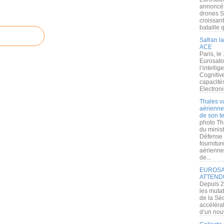
annoncé l
drones S
croissan
bataille q
Safran la
ACE
Paris, le
Eurosato
l’intelli
Cognitive
capacité
Electroni
Thales v
aérienne 
de son te
photo Th
du minist
Défense 
fournitu
aérienne
de...
EUROSAT
ATTEND
Depuis 2
les muta
de la Sé
accélérat
d’un nouv