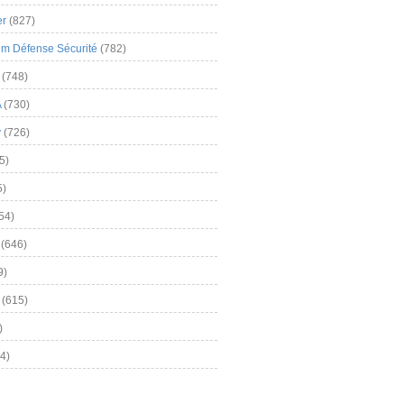
er
(827)
m Défense Sécurité
(782)
(748)
A
(730)
y
(726)
5)
5)
54)
(646)
9)
(615)
)
4)