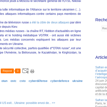
nnoncé jeudi à Moscou le secrétaire général de l'OTSC Nikolaï
lutte informatique de l'Alliance sur le territoire ukrainien (…).
 des attaques informatiques contre certains pays membres de
Reche
aîne de télévision russe
a été la cible de deux attaques
par déni
e depuis Kiev.
tres médias russes - la chaîne RT, l'édition d'actualités en ligne
eta et le holding médiatique VGTRK - ont aussi été victimes
s. Les médias concernés expliquent les attaques par leur
ements en Ukraine.
e sécurité collective, parfois qualifiée d'"OTAN russe", est une
upe l'Arménie, la Biélorussie, le Kazakhstan, le Kirghizstan, la
Articl
Safran e
d’acquéri
Repost
0
l’intelli
l’aérospa
24 juin 
- otan
ostc
csto
cyberdéfense
cyberdefence
ukraine
discussi
capital d
artificie
et de la 
Safran l
l US exit...
Ukraine: possible envoi de... >>
Paris, le
Eurosato