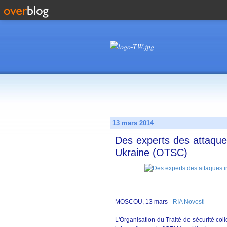
13 mars 2014
Des experts des attaque
Ukraine (OTSC)
MOSCOU, 13 mars -
RIA Novosti
L'Organisation du Traité de sécurité col