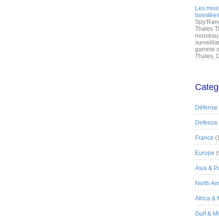
Les miss
boostées
Spy’Rang
Thales T
nouveau 
surveilla
gamme de
Thales. D
Categ
Défense
Defence
France
(
Europe
(
Asia & Pa
North Am
Africa &
Gulf & M