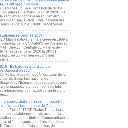
de sang du 14 juillet : Le sang donné pour le
é, ils ont besoin de vous !
20 source DCSSA À l'occasion de la fête
, qui aura lieu le mardi 14 juillet 2020, une
 de sang exceptionnelle en soutien aux
era organisée, à Paris, Hôtel national des
s Paris 7e, de 10h à 17h30. Rendez-vous
.
 Entreprises Défense 2019
FED Manifestation biennale créée en 1989 à
ive conjointe de la CCI Val-d’Oise/ Yvelines et
MAT (Direction Centrale du Matériel de
de Terre) devenue en 2010 la SIMMT
e Intégrée du Maintien en condition
nelle...
2019 - Embarquez à bord du futur
ère Guépard en 360°
19 Ministère des Armées A l’occasion de la
ition du Salon International de
utique et de l’Espace, nous vous proposons
rir la maquette grandeur réelle du futur
ère interarmées léger, exposée sur le stand
ère...
 de la supply chain aéronautique sécurisée
re grâce aux technologies de Thales
ales 17 juin 2019 CP Thales Thales lance
première plateforme digitale assurant la
elation entre industriels de l’aéronautique et
fense et fournisseurs de pièces détachées.
, l’acheteur bénéficie d’un tiers de...