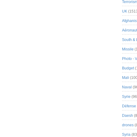
Terroris
UK
(151
Afghanist
Aéronau
South & 
Missile
(
Photo - 
Budget
(
Mali
(100
Naval
(9
Syrie
(96
Défense 
Daesh
(8
drones
(
Syria
(83