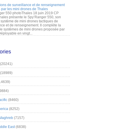
ions de surveillance et de renseignement
 par les mini drones de Thales
er 550 photoThales 18 juin 2019 CP
hales présente le Spy’Ranger 550, son
système de mini drones tactiques de
nce et de renseignement. Il complète la
 systèmes de mini drones proposée par
éployable en vingt...
ories
(20241)
(18989)
14639)
9884)
cific
(8460)
erica
(8252)
 Maghreb
(7157)
iddle East
(6838)