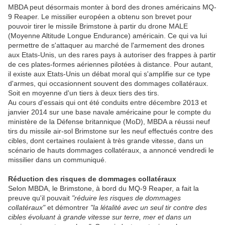
MBDA peut désormais monter à bord des drones américains MQ-
9 Reaper. Le missilier européen a obtenu son brevet pour
pouvoir tirer le missile Brimstone à partir du drone MALE
(Moyenne Altitude Longue Endurance) américain. Ce qui va lui
permettre de s'attaquer au marché de l'armement des drones
aux Etats-Unis, un des rares pays à autoriser des frappes à partir
de ces plates-formes aériennes pilotées à distance. Pour autant,
il existe aux Etats-Unis un débat moral qui s'amplifie sur ce type
d'armes, qui occasionnent souvent des dommages collatéraux.
Soit en moyenne d'un tiers à deux tiers des tirs.
Au cours d'essais qui ont été conduits entre décembre 2013 et
janvier 2014 sur une base navale américaine pour le compte du
ministère de la Défense britannique (MoD), MBDA a réussi neuf
tirs du missile air-sol Brimstone sur les neuf effectués contre des
cibles, dont certaines roulaient à très grande vitesse, dans un
scénario de hauts dommages collatéraux, a annoncé vendredi le
missilier dans un communiqué.
Réduction des risques de dommages collatéraux
Selon MBDA, le Brimstone, à bord du MQ-9 Reaper, a fait la
preuve qu'il pouvait
"réduire les risques de dommages
collatéraux"
et démontrer
"la létalité avec un seul tir contre des
cibles évoluant à grande vitesse sur terre, mer et dans un