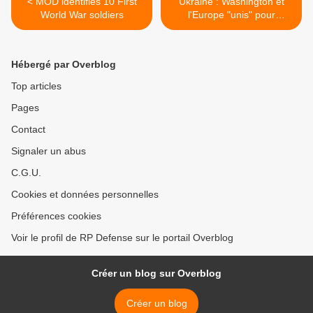
< MOD identifies 10 First
Ukraine : Washington et
World War soldiers
l'Europe "unis" pour
imposer des "coûts" à la
Russie >
Hébergé par Overblog
Top articles
Pages
Contact
Signaler un abus
C.G.U.
Cookies et données personnelles
Préférences cookies
Voir le profil de RP Defense sur le portail Overblog
Créer un blog sur Overblog
Créer un blog