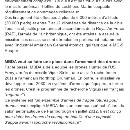
environnement complexe"
. Ce qui n'est pas toujours le cas avec
le missile américain Hellfire de Lockheed Martin coupable
régulièrement de dommages collatéraux.
Des tirs qui ont été effectués à plus de 6.000 mètres d'altitude
(20.000 pieds) et entre 7 et 12 kilomètres de distance de la cible.
Tous les objectifs prioritaires et secondaires de la Royal Air Force
(RAF), l'armée de l'air britannique, ont été atteints, a assuré le
missilier. ces essais se sont déroulés en partenariat notamment
avec l'industriel américain General Atomics, qui fabrique le MQ-9
Reaper.
MBDA veut se faire une place dans l'armement des drones
Par le passé, MBDA a déjà équipé les drones Hunter de l'US
Army, armés du missile Viper Strike, une activité rachetée en
2011 à l'américain Northrop Grumman. En outre, le missilier va
développer pour 2030 un système d'armes qui équipera à terme
les drones. C'est le programme de recherche Vigilus (en français
"regarder"
)...
Ce système est
"un ensemble d'armes de frappe futures pour
drones
, avait expliqué MBDA dans un communiqué publié lors du
salon aéronautique de Farnborough en juillet 2012. I
l est conçu
pour doter les drones du champ de bataille d'une capacité
d'appui aérien rapproché révolutionnaire".