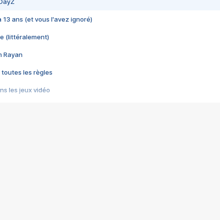
 DayZ
 a 13 ans (et vous l'avez ignoré)
e (littéralement)
im Rayan
 toutes les règles
s les jeux vidéo
us choquant de Rockstar ? - Le scandale BULLY
e plus moche de Steam
du RÊVE tourne au CAUCHEMAR
pendant 8 heures
it… à tort
umiliés par un jeu vidéo
ire - Final Fantasy 8