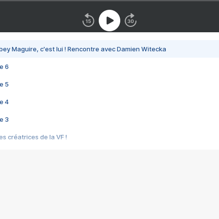
bey Maguire, c'est lui ! Rencontre avec Damien Witecka
e 6
e 5
e 4
e 3
s créatrices de la VF !
e 2
e 1
e Mektoub My Love arrive enfin ! Rencontre avec Shaïn Boumedine et Sal
i : après Toni en famille