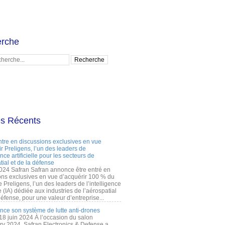
rche
es Récents
ntre en discussions exclusives en vue
r Preligens, l’un des leaders de
gence artificielle pour les secteurs de
tial et de la défense
2024 Safran Safran annonce être entré en
ons exclusives en vue d’acquérir 100 % du
e Preligens, l’un des leaders de l’intelligence
lle (IA) dédiée aux industries de l’aérospatial
défense, pour une valeur d’entreprise...
ance son système de lutte anti-drones
 18 juin 2024 À l’occasion du salon
ry 2024, Safran Electronics & Defense a