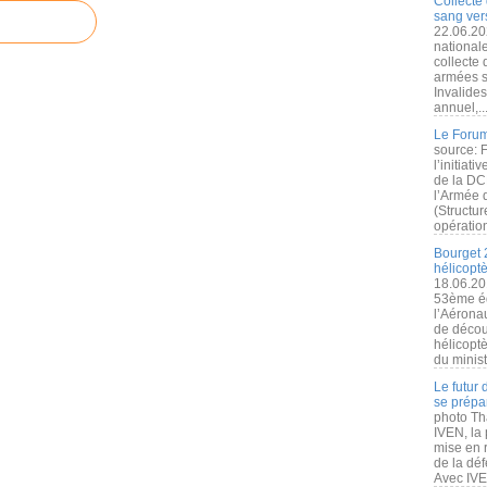
Collecte 
sang vers
22.06.20
nationale
collecte
armées s
Invalide
annuel,..
Le Forum
source: 
l’initiat
de la DC
l’Armée 
(Structur
opération
Bourget 
hélicopt
18.06.20
53ème éd
l’Aérona
de découv
hélicopt
du minist
Le futur
se prépa
photo Th
IVEN, la 
mise en r
de la dé
Avec IVEN