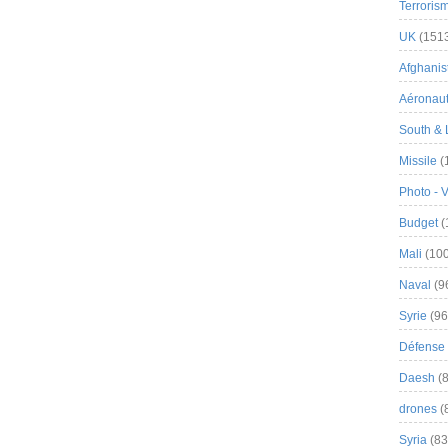
Terroris
UK
(151
Afghanist
Aéronau
South & 
Missile
(
Photo - 
Budget
(
Mali
(100
Naval
(9
Syrie
(96
Défense 
Daesh
(8
drones
(
Syria
(83