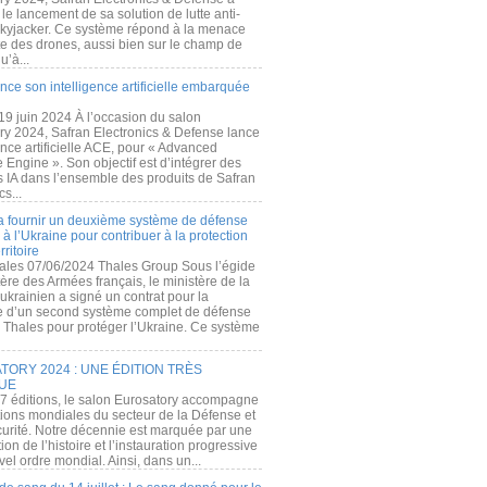
e lancement de sa solution de lutte anti-
kyjacker. Ce système répond à la menace
te des drones, aussi bien sur le champ de
u’à...
nce son intelligence artificielle embarquée
 19 juin 2024 À l’occasion du salon
ry 2024, Safran Electronics & Defense lance
gence artificielle ACE, pour « Advanced
 Engine ». Son objectif est d’intégrer des
s IA dans l’ensemble des produits de Safran
cs...
a fournir un deuxième système de défense
à l’Ukraine pour contribuer à la protection
rritoire
ales 07/06/2024 Thales Group Sous l’égide
ère des Armées français, le ministère de la
ukrainien a signé un contrat pour la
re d’un second système complet de défense
 Thales pour protéger l’Ukraine. Ce système
ORY 2024 : UNE ÉDITION TRÈS
UE
7 éditions, le salon Eurosatory accompagne
tions mondiales du secteur de la Défense et
curité. Notre décennie est marquée par une
ion de l’histoire et l’instauration progressive
el ordre mondial. Ainsi, dans un...