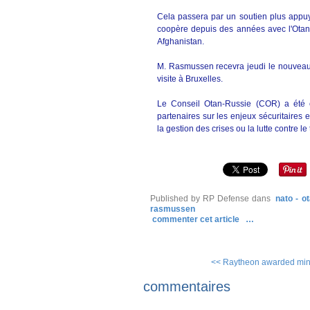
Cela passera par un soutien plus appuyé 
coopère depuis des années avec l'Otan 
Afghanistan.
M. Rasmussen recevra jeudi le nouveau P
visite à Bruxelles.
Le Conseil Otan-Russie (COR) a été c
partenaires sur les enjeux sécuritaires
la gestion des crises ou la lutte contre le 
Published by RP Defense
dans
nato - o
rasmussen
commenter cet article
…
<< Raytheon awarded mine
commentaires