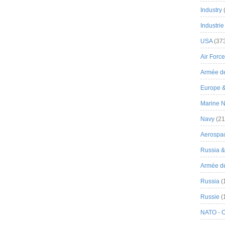
Industry
Industrie
USA
(37
Air Force
Armée de
Europe 
Marine N
Navy
(21
Aerospa
Russia 
Armée de 
Russia
(
Russie
(
NATO - 