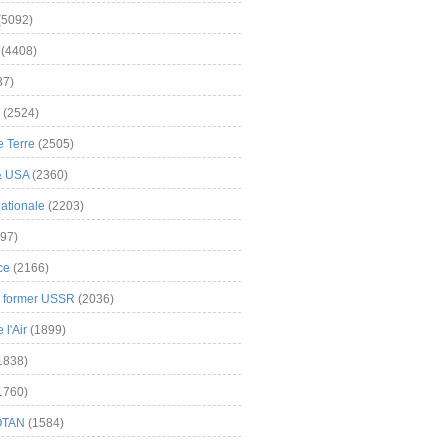
(5092)
(4408)
37)
(2524)
 Terre
(2505)
& USA
(2360)
ationale
(2203)
97)
ce
(2166)
& former USSR
(2036)
l'Air
(1899)
1838)
1760)
OTAN
(1584)