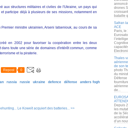
annoncé l
aux structures militaires et civiles de l'Ukraine, un pays qui
drones S
croissan
et participe déjà à plusieurs de ses missions, notamment en
bataille q
Safran la
ACE
remier ministre ukrainien, Arseni Iatseniouk, au cours de sa
Paris, le
Eurosato
l’intelli
réé en 2002 pour favoriser la coopération entre les deux
Cognitive
capacité
 et dans toute une série de domaines d'intérêt commun, comme
Electroni
terrorisme et la piraterie.
Thales v
aérienne 
de son te
Repost
0
photo Th
du minist
Défense 
tan
russia
russie
ukraine
defence
défense
anders fogh
fournitu
aérienne
de...
EUROSAT
ATTEND
Depuis 2
hunting...
Le Koweït acquiert des batteries... >>
les muta
de la Sé
accélérat
d’un nouv