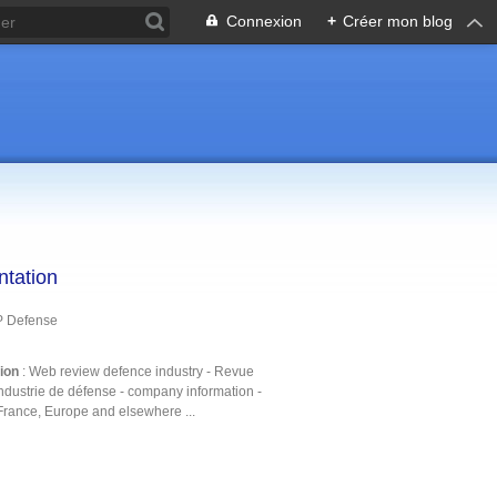
Connexion
+
Créer mon blog
ntation
P Defense
tion
: Web review defence industry - Revue
ndustrie de défense - company information -
France, Europe and elsewhere ...