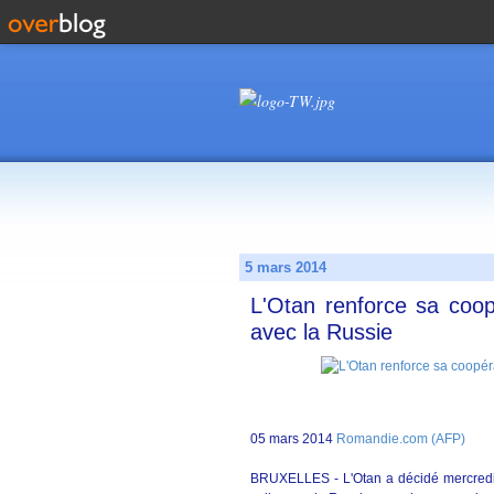
5 mars 2014
L'Otan renforce sa coop
avec la Russie
05 mars 2014
Romandie.com (AFP)
BRUXELLES - L'Otan a décidé mercredi 