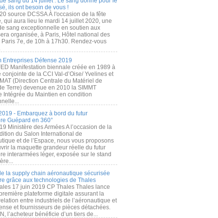
de sang du 14 juillet : Le sang donné pour le
é, ils ont besoin de vous !
20 source DCSSA À l'occasion de la fête
, qui aura lieu le mardi 14 juillet 2020, une
 de sang exceptionnelle en soutien aux
era organisée, à Paris, Hôtel national des
s Paris 7e, de 10h à 17h30. Rendez-vous
.
 Entreprises Défense 2019
FED Manifestation biennale créée en 1989 à
ive conjointe de la CCI Val-d’Oise/ Yvelines et
MAT (Direction Centrale du Matériel de
de Terre) devenue en 2010 la SIMMT
e Intégrée du Maintien en condition
nelle...
2019 - Embarquez à bord du futur
ère Guépard en 360°
19 Ministère des Armées A l’occasion de la
ition du Salon International de
utique et de l’Espace, nous vous proposons
rir la maquette grandeur réelle du futur
ère interarmées léger, exposée sur le stand
ère...
 de la supply chain aéronautique sécurisée
re grâce aux technologies de Thales
ales 17 juin 2019 CP Thales Thales lance
première plateforme digitale assurant la
elation entre industriels de l’aéronautique et
fense et fournisseurs de pièces détachées.
, l’acheteur bénéficie d’un tiers de...