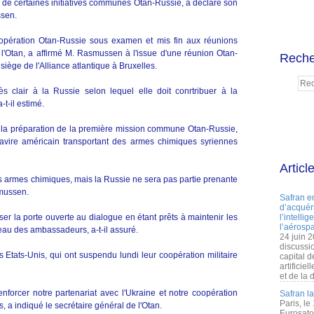
n de certaines initiatives communes Otan-Russie, a déclaré son
ssen.
opération Otan-Russie sous examen et mis fin aux réunions
Otan, a affirmé M. Rasmussen à l'issue d'une réunion Otan-
Reche
ège de l'Alliance atlantique à Bruxelles.
clair à la Russie selon lequel elle doit conrtribuer à la
t-il estimé.
 la préparation de la première mission commune Otan-Russie,
avire américain transportant des armes chimiques syriennes
Articl
es armes chimiques, mais la Russie ne sera pas partie prenante
smussen.
Safran e
d’acquéri
r la porte ouverte au dialogue en étant prêts à maintenir les
l’intelli
l’aérospa
au des ambassadeurs, a-t-il assuré.
24 juin 
discussi
s Etats-Unis, qui ont suspendu lundi leur coopération militaire
capital d
artificie
et de la 
forcer notre partenariat avec l'Ukraine et notre coopération
Safran l
Paris, le
 a indiqué le secrétaire général de l'Otan.
Eurosato