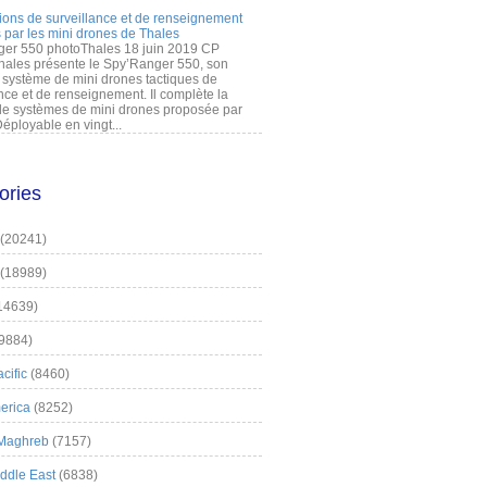
ions de surveillance et de renseignement
 par les mini drones de Thales
er 550 photoThales 18 juin 2019 CP
hales présente le Spy’Ranger 550, son
système de mini drones tactiques de
nce et de renseignement. Il complète la
 systèmes de mini drones proposée par
éployable en vingt...
ories
(20241)
(18989)
14639)
9884)
cific
(8460)
erica
(8252)
 Maghreb
(7157)
iddle East
(6838)