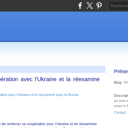
Prése
ération avec l'Ukraine et la réexamine
Blog
: R
Descrip
du web i
news in 
Contact
de renforcer sa coopération avec l'Ukraine et de réexaminer