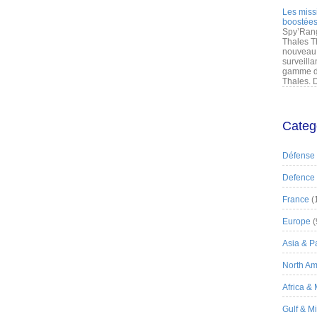
Les miss
boostées
Spy’Rang
Thales T
nouveau 
surveilla
gamme de
Thales. D
Categ
Défense
Defence
France
(
Europe
(
Asia & Pa
North Am
Africa &
Gulf & M