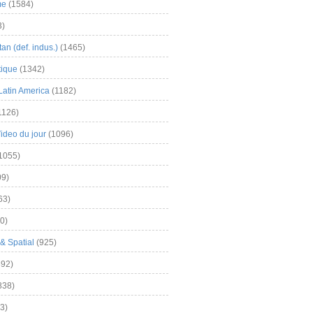
me
(1584)
3)
an (def. indus.)
(1465)
tique
(1342)
Latin America
(1182)
1126)
Video du jour
(1096)
1055)
9)
63)
0)
& Spatial
(925)
92)
838)
3)