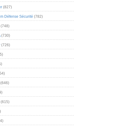
er
(827)
m Défense Sécurité
(782)
(748)
A
(730)
y
(726)
5)
5)
54)
(646)
9)
(615)
)
4)