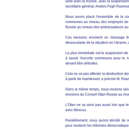
celle avec la Russie, avec la suspensio
secrétaire général, Anders Fogh Rasmu
Nous avons placé l'ensemble de la co
communes au niveau des employés de l'
Russie au niveau des ambassadeurs au si
Ces mesures envoient un message très 
désescalade de la situation en Ukraine, a-
La plus immédiate est la suspension de
à savoir l'escorte conmmune pour le n
devant être détruites.
Cela ne va pas affecter la destruction d
à partir de maintenant, a précisé M. Ra
Dans le même temps, nous voulons laisse
réunions du Conseil Otan-Russie au nive
L'Otan ne va ainsi pas aussi loin que le
avec Moscou.
Parallèlement, nous avons décidé de ren
pour soutenir les réformes démocratiques,