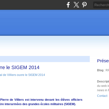
Prése
uvre le SIGEM 2014
Blog
: R
Descrip
du web i
news in 
Contact
ierre de Villiers est intervenu devant les élèves officiers
ire interarmées des grandes écoles militaires (SIGEM).