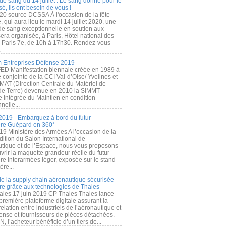
de sang du 14 juillet : Le sang donné pour le
é, ils ont besoin de vous !
20 source DCSSA À l'occasion de la fête
, qui aura lieu le mardi 14 juillet 2020, une
 de sang exceptionnelle en soutien aux
era organisée, à Paris, Hôtel national des
s Paris 7e, de 10h à 17h30. Rendez-vous
.
 Entreprises Défense 2019
FED Manifestation biennale créée en 1989 à
ive conjointe de la CCI Val-d’Oise/ Yvelines et
MAT (Direction Centrale du Matériel de
de Terre) devenue en 2010 la SIMMT
e Intégrée du Maintien en condition
nelle...
2019 - Embarquez à bord du futur
ère Guépard en 360°
19 Ministère des Armées A l’occasion de la
ition du Salon International de
utique et de l’Espace, nous vous proposons
rir la maquette grandeur réelle du futur
ère interarmées léger, exposée sur le stand
ère...
 de la supply chain aéronautique sécurisée
re grâce aux technologies de Thales
ales 17 juin 2019 CP Thales Thales lance
première plateforme digitale assurant la
elation entre industriels de l’aéronautique et
fense et fournisseurs de pièces détachées.
, l’acheteur bénéficie d’un tiers de...