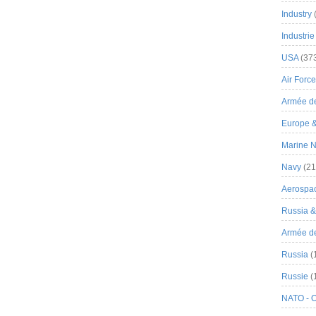
Industry
Industrie
USA
(37
Air Force
Armée de
Europe 
Marine N
Navy
(21
Aerospa
Russia 
Armée de 
Russia
(
Russie
(
NATO - 