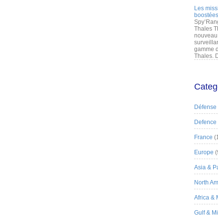
Les miss
boostées
Spy’Rang
Thales T
nouveau 
surveilla
gamme de
Thales. D
Categ
Défense
Defence
France
(
Europe
(
Asia & Pa
North Am
Africa &
Gulf & M