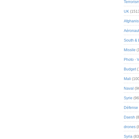
Terroris
UK
(151
Afghanist
Aéronau
South & 
Missile
(
Photo - 
Budget
(
Mali
(100
Naval
(9
Syrie
(96
Défense 
Daesh
(8
drones
(
Syria
(83