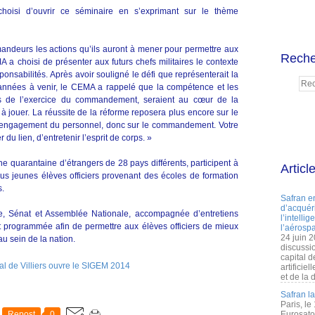
hoisi d’ouvrir ce séminaire en s’exprimant sur le thème
ndeurs les actions qu’ils auront à mener pour permettre aux
Reche
A a choisi de présenter aux futurs chefs militaires le contexte
ponsabilités. Après avoir souligné le défi que représenterait la
nnées à venir, le CEMA a rappelé que la compétence et les
ifs de l’exercice du commandement, seraient au cœur de la
 à jouer. La réussite de la réforme reposera plus encore sur le
 et l’engagement du personnel, donc sur le commandement. Votre
 du lien, d’entretenir l’esprit de corps. »
ne quarantaine d’étrangers de 28 pays différents, participent à
Articl
us jeunes élèves officiers provenant des écoles de formation
s.
Safran e
d’acquéri
que, Sénat et Assemblée Nationale, accompagnée d’entretiens
l’intelli
 programmée afin de permettre aux élèves officiers de mieux
l’aérospa
24 juin 
au sein de la nation.
discussi
capital d
artificie
et de la 
Safran l
Paris, le
Repost
0
Eurosato