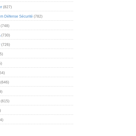
er
(827)
m Défense Sécurité
(782)
(748)
A
(730)
y
(726)
5)
5)
54)
(646)
9)
(615)
)
4)