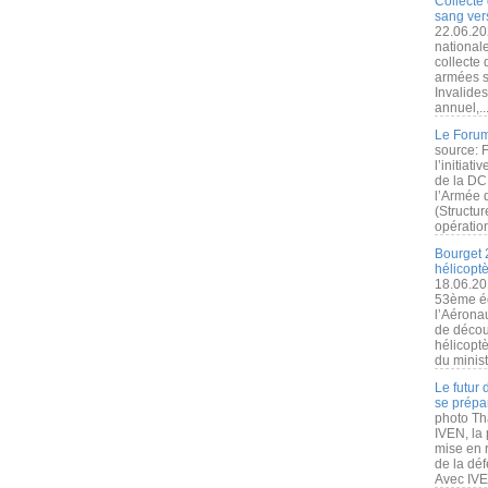
Collecte 
sang vers
22.06.20
nationale
collecte
armées s
Invalide
annuel,..
Le Forum
source: 
l’initiat
de la DC
l’Armée 
(Structur
opération
Bourget 
hélicopt
18.06.20
53ème éd
l’Aérona
de découv
hélicopt
du minist
Le futur
se prépa
photo Th
IVEN, la 
mise en r
de la dé
Avec IVEN