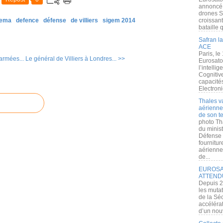
annoncé l
drones S
ema
defence
défense
de villiers
sigem 2014
croissan
bataille q
Safran la
ACE
Paris, le
armées...
Le général de Villiers à Londres... >>
Eurosato
l’intelli
Cognitive
capacité
Electroni
Thales v
aérienne 
de son te
photo Th
du minist
Défense 
fournitu
aérienne
de...
EUROSAT
ATTEND
Depuis 2
les muta
de la Sé
accélérat
d’un nouv