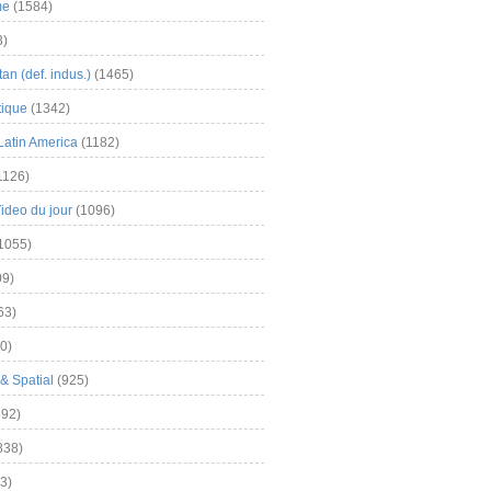
me
(1584)
3)
an (def. indus.)
(1465)
tique
(1342)
Latin America
(1182)
1126)
Video du jour
(1096)
1055)
9)
63)
0)
& Spatial
(925)
92)
838)
3)