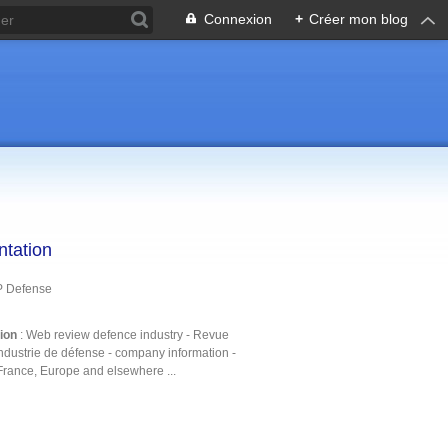
Connexion
+
Créer mon blog
ntation
P Defense
tion
: Web review defence industry - Revue
ndustrie de défense - company information -
France, Europe and elsewhere ...