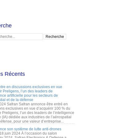
rche
es Récents
ntre en discussions exclusives en vue
r Preligens, l’un des leaders de
gence artificielle pour les secteurs de
tial et de la défense
2024 Safran Safran annonce être entré en
ons exclusives en vue d’acquérir 100 % du
e Preligens, l’un des leaders de l’intelligence
lle (IA) dédiée aux industries de l’aérospatial
défense, pour une valeur d’entreprise...
ance son système de lutte anti-drones
 18 juin 2024 À l’occasion du salon
ry 2024, Safran Electronics & Defense a