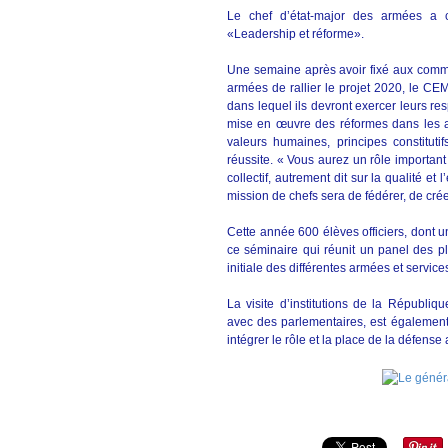
Le chef d’état-major des armées a c
«Leadership et réforme».
Une semaine après avoir fixé aux comma
armées de rallier le projet 2020, le CEM
dans lequel ils devront exercer leurs res
mise en œuvre des réformes dans les a
valeurs humaines, principes constitut
réussite. « Vous aurez un rôle important
collectif, autrement dit sur la qualité
mission de chefs sera de fédérer, de créer
Cette année 600 élèves officiers, dont u
ce séminaire qui réunit un panel des pl
initiale des différentes armées et service
La visite d’institutions de la Républi
avec des parlementaires, est également
intégrer le rôle et la place de la défense 