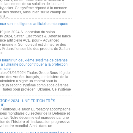
e lancement de sa solution de lutte anti-
kyjacker. Ce système répond à la menace
te des drones, aussi bien sur le champ de
u’à...
nce son intelligence artificielle embarquée
 19 juin 2024 À l’occasion du salon
ry 2024, Safran Electronics & Defense lance
gence artificielle ACE, pour « Advanced
 Engine ». Son objectif est d’intégrer des
s IA dans l’ensemble des produits de Safran
cs...
a fournir un deuxième système de défense
à l’Ukraine pour contribuer à la protection
rritoire
ales 07/06/2024 Thales Group Sous l’égide
ère des Armées français, le ministère de la
ukrainien a signé un contrat pour la
re d’un second système complet de défense
 Thales pour protéger l’Ukraine. Ce système
ORY 2024 : UNE ÉDITION TRÈS
UE
7 éditions, le salon Eurosatory accompagne
tions mondiales du secteur de la Défense et
curité. Notre décennie est marquée par une
ion de l’histoire et l’instauration progressive
el ordre mondial. Ainsi, dans un...