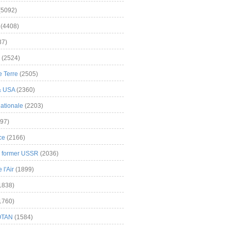
(5092)
(4408)
37)
(2524)
 Terre
(2505)
& USA
(2360)
ationale
(2203)
97)
ce
(2166)
& former USSR
(2036)
l'Air
(1899)
1838)
1760)
OTAN
(1584)