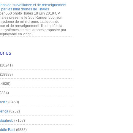
ions de surveillance et de renseignement
 par les mini drones de Thales
er 550 photoThales 18 juin 2019 CP
hales présente le Spy’Ranger 550, son
système de mini drones tactiques de
nce et de renseignement. Il complète la
 systèmes de mini drones proposée par
éployable en vingt...
ories
(20241)
(18989)
14639)
9884)
cific
(8460)
erica
(8252)
 Maghreb
(7157)
iddle East
(6838)