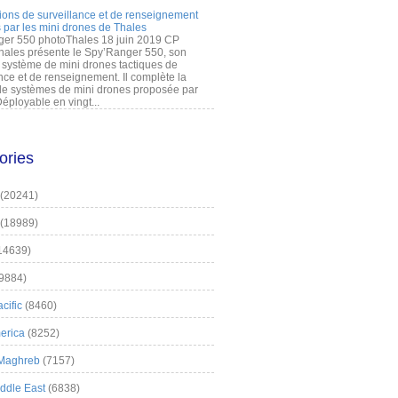
ions de surveillance et de renseignement
 par les mini drones de Thales
er 550 photoThales 18 juin 2019 CP
hales présente le Spy’Ranger 550, son
système de mini drones tactiques de
nce et de renseignement. Il complète la
 systèmes de mini drones proposée par
éployable en vingt...
ories
(20241)
(18989)
14639)
9884)
cific
(8460)
erica
(8252)
 Maghreb
(7157)
iddle East
(6838)