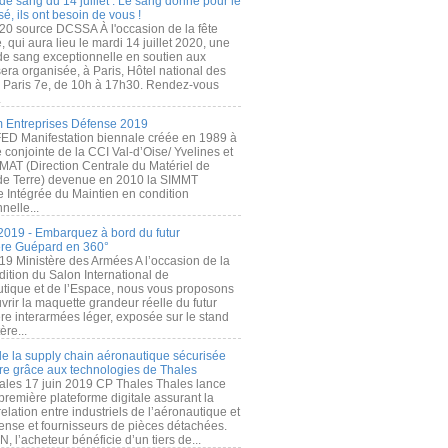
de sang du 14 juillet : Le sang donné pour le
é, ils ont besoin de vous !
20 source DCSSA À l'occasion de la fête
, qui aura lieu le mardi 14 juillet 2020, une
 de sang exceptionnelle en soutien aux
era organisée, à Paris, Hôtel national des
s Paris 7e, de 10h à 17h30. Rendez-vous
.
 Entreprises Défense 2019
FED Manifestation biennale créée en 1989 à
ive conjointe de la CCI Val-d’Oise/ Yvelines et
MAT (Direction Centrale du Matériel de
de Terre) devenue en 2010 la SIMMT
e Intégrée du Maintien en condition
nelle...
2019 - Embarquez à bord du futur
ère Guépard en 360°
19 Ministère des Armées A l’occasion de la
ition du Salon International de
utique et de l’Espace, nous vous proposons
rir la maquette grandeur réelle du futur
ère interarmées léger, exposée sur le stand
ère...
 de la supply chain aéronautique sécurisée
re grâce aux technologies de Thales
ales 17 juin 2019 CP Thales Thales lance
première plateforme digitale assurant la
elation entre industriels de l’aéronautique et
fense et fournisseurs de pièces détachées.
, l’acheteur bénéficie d’un tiers de...