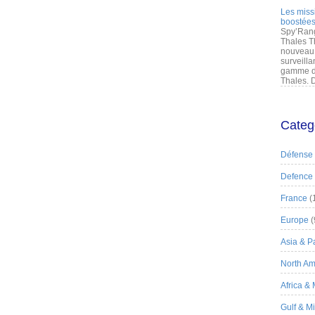
Les miss
boostées
Spy’Rang
Thales T
nouveau 
surveilla
gamme de
Thales. D
Categ
Défense
Defence
France
(
Europe
(
Asia & Pa
North Am
Africa &
Gulf & M