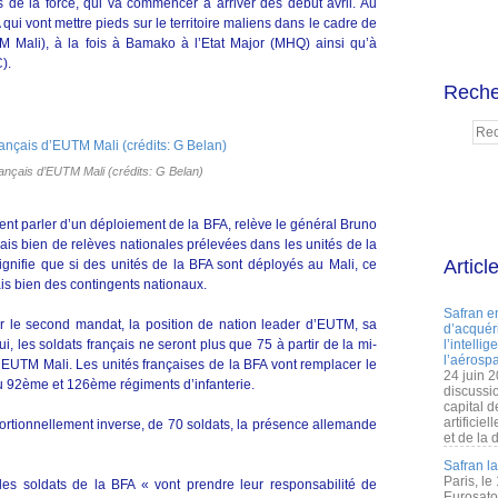
s de la force, qui va commencer à arriver dès début avril. Au
 qui vont mettre pieds sur le territoire maliens dans le cadre de
M Mali), à la fois à Bamako à l’Etat Major (MHQ) ainsi qu’à
).
Reche
rançais d’EUTM Mali (crédits: G Belan)
ment parler d’un déploiement de la BFA, relève le général Bruno
s bien de relèves nationales prélevées dans les unités de la
Articl
signifie que si des unités de la BFA sont déployés au Mali, ce
is bien des contingents nationaux.
Safran e
r le second mandat, la position de nation leader d’EUTM, sa
d’acquéri
, les soldats français ne seront plus que 75 à partir de la mi-
l’intelli
l’aérospa
EUTM Mali. Les unités françaises de la BFA vont remplacer le
24 juin 
u 92ème et 126ème régiments d’infanterie.
discussi
capital d
artificie
rtionnellement inverse, de 70 soldats, la présence allemande
et de la 
Safran l
Paris, le
s soldats de la BFA « vont prendre leur responsabilité de
Eurosato