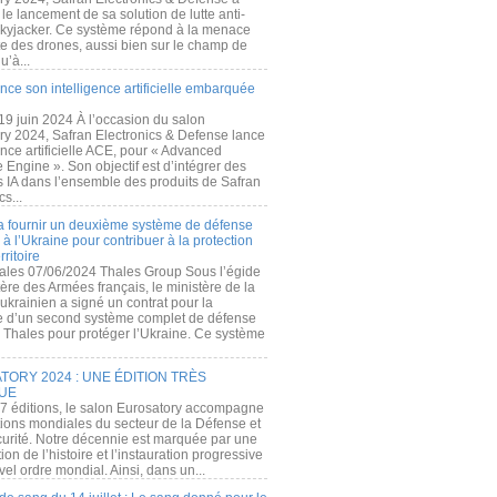
e lancement de sa solution de lutte anti-
kyjacker. Ce système répond à la menace
te des drones, aussi bien sur le champ de
u’à...
nce son intelligence artificielle embarquée
 19 juin 2024 À l’occasion du salon
ry 2024, Safran Electronics & Defense lance
gence artificielle ACE, pour « Advanced
 Engine ». Son objectif est d’intégrer des
s IA dans l’ensemble des produits de Safran
cs...
a fournir un deuxième système de défense
à l’Ukraine pour contribuer à la protection
rritoire
ales 07/06/2024 Thales Group Sous l’égide
ère des Armées français, le ministère de la
ukrainien a signé un contrat pour la
re d’un second système complet de défense
 Thales pour protéger l’Ukraine. Ce système
ORY 2024 : UNE ÉDITION TRÈS
UE
7 éditions, le salon Eurosatory accompagne
tions mondiales du secteur de la Défense et
curité. Notre décennie est marquée par une
ion de l’histoire et l’instauration progressive
el ordre mondial. Ainsi, dans un...