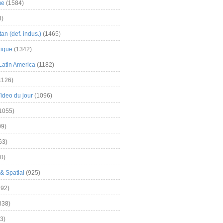
me
(1584)
3)
an (def. indus.)
(1465)
tique
(1342)
Latin America
(1182)
1126)
Video du jour
(1096)
1055)
9)
63)
0)
& Spatial
(925)
92)
838)
3)