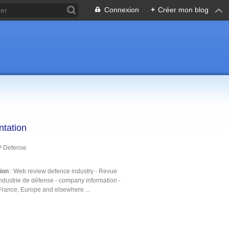
Connexion
+
Créer mon blog
ntation
P Defense
tion
: Web review defence industry - Revue
ndustrie de défense - company information -
France, Europe and elsewhere ...