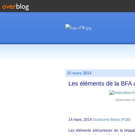
15 mars 2014
Les éléments de la BFA a
Instructeur f
14 mars, 2014
Guillaume Belan (FOB)
Les éléments précurseurs de la brigad