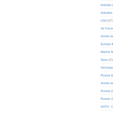
Industry
Industrie
USA
(37
Air Force
Armée de
Europe 
Marine N
Navy
(21
Aerospa
Russia 
Armée de 
Russia
(
Russie
(
NATO - 