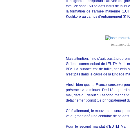
consignes et préparant l’arrivée du gro
total, ce sont 160 soldats issus de la BFA
la formation de l’armée malienne (EUT
Koulikoro au camps d’entrainement (KTC
Instructeur f
Mais attention, il ne s’agit pas à propre
Guibert, commandant de l’EUTM Mali, mai
BFA. La nuance est de taille, car cela 
n’est pas dans le cadre de la Brigade ma
Ainsi, bien que la France conserve pou
présence va diminuer. De 113 aujourd’hui
mai, date du début du second mandat d’
détachement constitué principalement d
Côté allemand, le mouvement sera propo
va augmenter à une centaine de soldats.
Pour le second mandat d’EUTM Mali, le