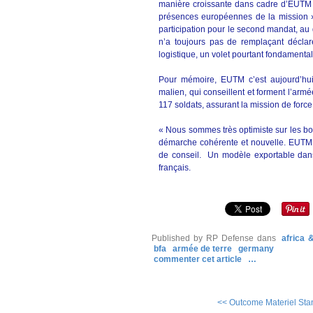
manière croissante dans cadre d’EUTM »
présences européennes de la mission »
participation pour le second mandat, au
n’a toujours pas de remplaçant déclar
logistique, un volet pourtant fondament
Pour mémoire, EUTM c’est aujourd’hui 
malien, qui conseillent et forment l’arm
117 soldats, assurant la mission de force
« Nous sommes très optimiste sur les bo
démarche cohérente et nouvelle. EUTM p
de conseil. Un modèle exportable dans
français.
Published by RP Defense
dans
africa
bfa
armée de terre
germany
commenter cet article
…
<< Outcome Materiel Stan