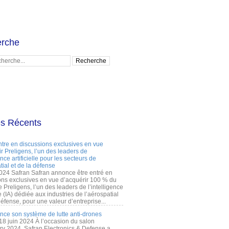
rche
es Récents
ntre en discussions exclusives en vue
r Preligens, l’un des leaders de
gence artificielle pour les secteurs de
tial et de la défense
2024 Safran Safran annonce être entré en
ons exclusives en vue d’acquérir 100 % du
e Preligens, l’un des leaders de l’intelligence
lle (IA) dédiée aux industries de l’aérospatial
défense, pour une valeur d’entreprise...
ance son système de lutte anti-drones
 18 juin 2024 À l’occasion du salon
ry 2024, Safran Electronics & Defense a