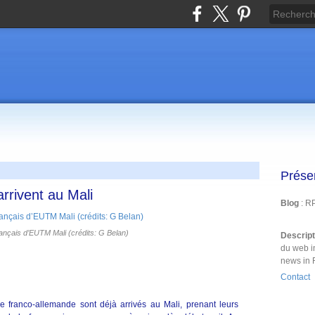
Prése
rrivent au Mali
Blog
: R
rançais d’EUTM Mali (crédits: G Belan)
Descrip
du web i
news in 
Contact
e franco-allemande sont déjà arrivés au Mali, prenant leurs