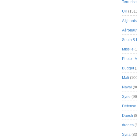
Terroris
UK
(151
Afghanist
Aéronau
South & 
Missile
(
Photo - 
Budget
(
Mali
(100
Naval
(9
Syrie
(96
Défense 
Daesh
(8
drones
(
Syria
(83