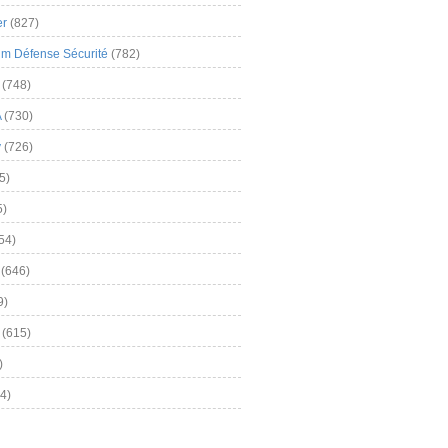
er
(827)
m Défense Sécurité
(782)
(748)
A
(730)
y
(726)
5)
5)
54)
(646)
9)
(615)
)
4)