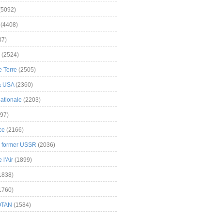
(5092)
(4408)
37)
(2524)
 Terre
(2505)
& USA
(2360)
ationale
(2203)
97)
ce
(2166)
& former USSR
(2036)
l'Air
(1899)
1838)
1760)
OTAN
(1584)