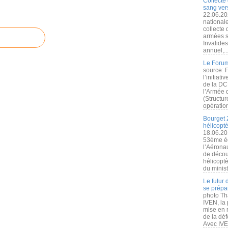
Collecte 
sang vers
22.06.20
nationale
collecte
armées s
Invalide
annuel,..
Le Forum
source: 
l’initiat
de la DC
l’Armée 
(Structur
opération
Bourget 
hélicopt
18.06.20
53ème éd
l’Aérona
de découv
hélicopt
du minist
Le futur
se prépa
photo Th
IVEN, la 
mise en r
de la dé
Avec IVEN