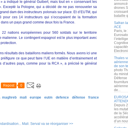
 a indiqué le général Guibert, mais tout en « conservant les
annoncé l
. Excepté la Pologne, qui a décidé de ne pas renouveler sa
drones S
croissan
 grand dam des instructeurs polonais sur place. Et d’EUTM, qui
bataille q
é pour ces 14 instructeurs qui s’occupaient de la formation
al dans un pays grand comme deux fois la France.
Safran la
ACE
Paris, le
22 nations européennes pour 560 soldats sur le territoire
Eurosato
ée malienne. Le contingent espagnol est le plus important avec
l’intelli
 protection.
Cognitive
capacité
Electroni
ns résultats des bataillons maliens formés. Nous avons ici une
Thales v
réfigure ce que peut faire l’UE en matière d’entrainement et
aérienne 
 d’autres pays, comme pour la RCA », a précisé le général
de son te
photo Th
du minist
Défense 
fournitu
Repost
0
aérienne
de...
EUROSAT
 & maghreb
mali
europe
eutm
defence
défense
france
ATTEND
Depuis 2
les muta
de la Sé
accélérat
d’un nouv
dardisation...
Mali: Serval va se réorganiser >>