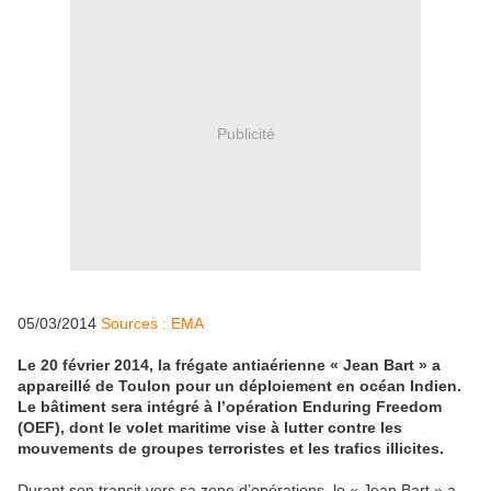
Publicité
05/03/2014
Sources : EMA
Le 20 février 2014, la frégate antiaérienne « Jean Bart » a
appareillé de Toulon pour un déploiement en océan Indien.
Le bâtiment sera intégré à l’opération Enduring Freedom
(OEF), dont le volet maritime vise à lutter contre les
mouvements de groupes terroristes et les trafics illicites.
Durant son transit vers sa zone d’opérations, le « Jean Bart » a