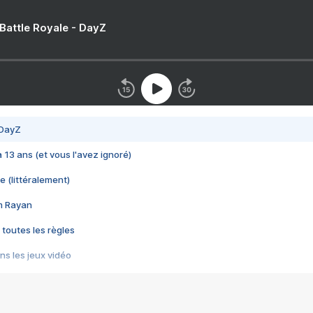
 Battle Royale - DayZ
 DayZ
 a 13 ans (et vous l'avez ignoré)
e (littéralement)
im Rayan
 toutes les règles
s les jeux vidéo
us choquant de Rockstar ? - Le scandale BULLY
e plus moche de Steam