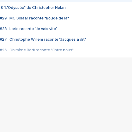
48 "L'Odyssée" de Christopher Nolan
#29 : MC Solaar raconte "Bouge de là"
28 : Lorie raconte "Je vais vite"
#27 : Christophe Willem raconte "Jacques a dit"
#26 : Chimène Badi raconte "Entre nous"
#25 : Indochine raconte "3e sexe"
#24 : Zaho raconte "C'est chelou"
#23 : Patrick Bruel raconte "Au café des délices"
#22 : Kyo raconte "Le chemin"
#21 : Nolwenn Leroy raconte "Cassé"
#20 : Patrick Hernandez raconte "Born to be alive"
#19 : Lorie raconte "Près de moi"