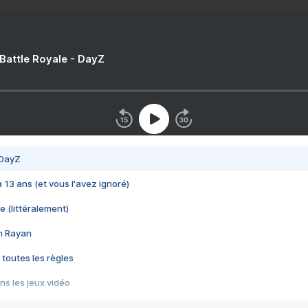
 Battle Royale - DayZ
 DayZ
 a 13 ans (et vous l'avez ignoré)
e (littéralement)
im Rayan
 toutes les règles
s les jeux vidéo
us choquant de Rockstar ? - Le scandale BULLY