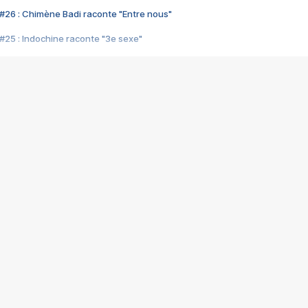
#26 : Chimène Badi raconte "Entre nous"
#25 : Indochine raconte "3e sexe"
#24 : Zaho raconte "C'est chelou"
#23 : Patrick Bruel raconte "Au café des délices"
#22 : Kyo raconte "Le chemin"
#21 : Nolwenn Leroy raconte "Cassé"
#20 : Patrick Hernandez raconte "Born to be alive"
#19 : Lorie raconte "Près de moi"
#18 : Michael Jones raconte "A nos actes manqués" (avec Jean-Jacque
#17 : Khaled raconte "Aïcha"
#16 : Corneille raconte "Parce qu'on vient de loin"
#15 : Indochine raconte "L'aventurier"