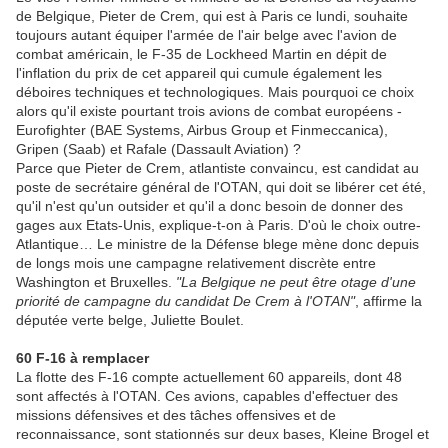
de Belgique, Pieter de Crem, qui est à Paris ce lundi, souhaite
toujours autant équiper l'armée de l'air belge avec l'avion de
combat américain, le F-35 de Lockheed Martin en dépit de
l'inflation du prix de cet appareil qui cumule également les
déboires techniques et technologiques. Mais pourquoi ce choix
alors qu'il existe pourtant trois avions de combat européens -
Eurofighter (BAE Systems, Airbus Group et Finmeccanica),
Gripen (Saab) et Rafale (Dassault Aviation) ?
Parce que Pieter de Crem, atlantiste convaincu, est candidat au
poste de secrétaire général de l'OTAN, qui doit se libérer cet été,
qu'il n'est qu'un outsider et qu'il a donc besoin de donner des
gages aux Etats-Unis, explique-t-on à Paris. D'où le choix outre-
Atlantique… Le ministre de la Défense blege mène donc depuis
de longs mois une campagne relativement discrète entre
Washington et Bruxelles.
"La Belgique ne peut être otage d'une
priorité de campagne du candidat De Crem à l'OTAN"
, affirme la
députée verte belge, Juliette Boulet.
60 F-16 à remplacer
La flotte des F-16 compte actuellement 60 appareils, dont 48
sont affectés à l'OTAN. Ces avions, capables d'effectuer des
missions défensives et des tâches offensives et de
reconnaissance, sont stationnés sur deux bases, Kleine Brogel et