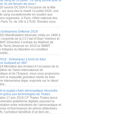
de sang du 14 juillet : Le sang donné pour le
é, ils ont besoin de vous !
20 source DCSSA À l'occasion de la fête
, qui aura lieu le mardi 14 juillet 2020, une
 de sang exceptionnelle en soutien aux
era organisée, à Paris, Hôtel national des
s Paris 7e, de 10h à 17h30. Rendez-vous
.
 Entreprises Défense 2019
FED Manifestation biennale créée en 1989 à
ive conjointe de la CCI Val-d’Oise/ Yvelines et
MAT (Direction Centrale du Matériel de
de Terre) devenue en 2010 la SIMMT
e Intégrée du Maintien en condition
nelle...
2019 - Embarquez à bord du futur
ère Guépard en 360°
19 Ministère des Armées A l’occasion de la
ition du Salon International de
utique et de l’Espace, nous vous proposons
rir la maquette grandeur réelle du futur
ère interarmées léger, exposée sur le stand
ère...
 de la supply chain aéronautique sécurisée
re grâce aux technologies de Thales
ales 17 juin 2019 CP Thales Thales lance
première plateforme digitale assurant la
elation entre industriels de l’aéronautique et
fense et fournisseurs de pièces détachées.
, l’acheteur bénéficie d’un tiers de...