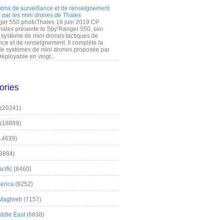
ions de surveillance et de renseignement
 par les mini drones de Thales
er 550 photoThales 18 juin 2019 CP
hales présente le Spy’Ranger 550, son
système de mini drones tactiques de
nce et de renseignement. Il complète la
 systèmes de mini drones proposée par
éployable en vingt...
ories
(20241)
(18989)
14639)
9884)
cific
(8460)
erica
(8252)
 Maghreb
(7157)
iddle East
(6838)