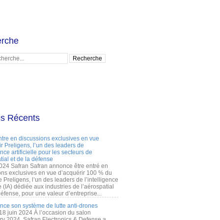
rche
es Récents
ntre en discussions exclusives en vue
r Preligens, l’un des leaders de
gence artificielle pour les secteurs de
tial et de la défense
2024 Safran Safran annonce être entré en
ons exclusives en vue d’acquérir 100 % du
e Preligens, l’un des leaders de l’intelligence
lle (IA) dédiée aux industries de l’aérospatial
défense, pour une valeur d’entreprise...
ance son système de lutte anti-drones
 18 juin 2024 À l’occasion du salon
ry 2024, Safran Electronics & Defense a