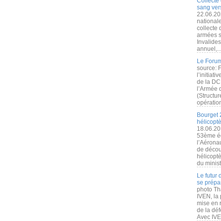
Collecte 
sang vers
22.06.20
nationale
collecte
armées s
Invalide
annuel,..
Le Forum
source: 
l’initiat
de la DC
l’Armée 
(Structur
opération
Bourget 
hélicopt
18.06.20
53ème éd
l’Aérona
de découv
hélicopt
du minist
Le futur
se prépa
photo Th
IVEN, la 
mise en r
de la dé
Avec IVEN