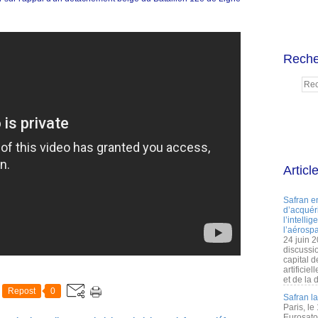
Reche
Articl
Safran e
d’acquéri
l’intelli
l’aérospa
24 juin 
discussi
capital d
artificie
et de la 
Repost
0
Safran l
Paris, le
Eurosato