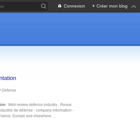
Connexion
+
Créer mon blog
ntation
P Defense
tion
: Web review defence industry - Revue
ndustrie de défense - company information -
France, Europe and elsewhere ...