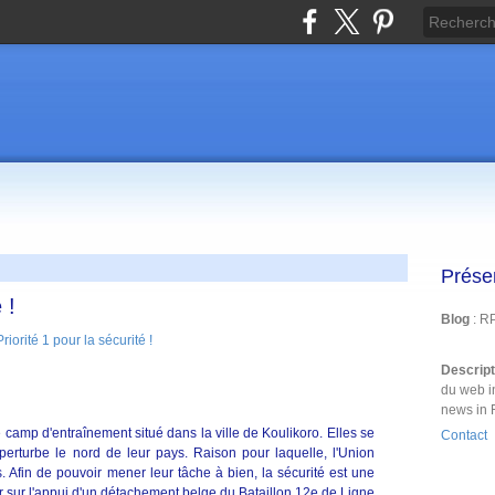
Prése
 !
Blog
: R
Descrip
du web i
news in 
camp d'entraînement situé dans la ville de Koulikoro. Elles se
Contact
i perturbe le nord de leur pays. Raison pour laquelle, l'Union
 Afin de pouvoir mener leur tâche à bien, la sécurité est une
er sur l'appui d'un détachement belge du Bataillon 12e de Ligne