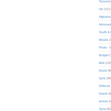
Terroris
UK
(151
Afghanist
Aéronau
South & 
Missile
(
Photo - 
Budget
(
Mali
(100
Naval
(9
Syrie
(96
Défense 
Daesh
(8
drones
(
Syria
(83