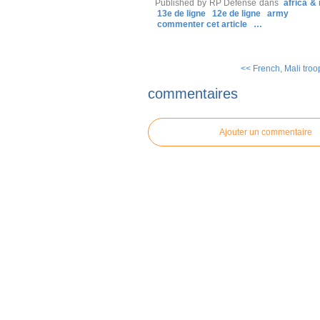
Published by RP Defense
dans
africa &
13e de ligne
12e de ligne
army
commenter cet article
…
<< French, Mali troops
commentaires
Ajouter un commentaire