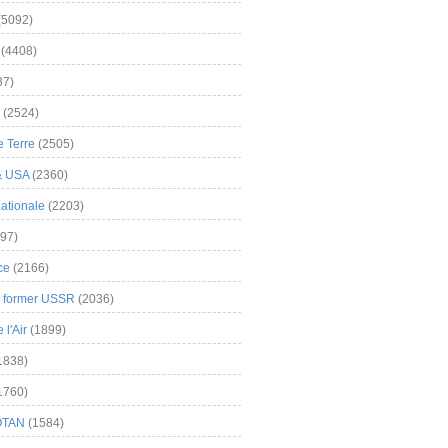
(5092)
(4408)
37)
(2524)
 Terre
(2505)
& USA
(2360)
ationale
(2203)
97)
ce
(2166)
& former USSR
(2036)
l'Air
(1899)
1838)
1760)
OTAN
(1584)