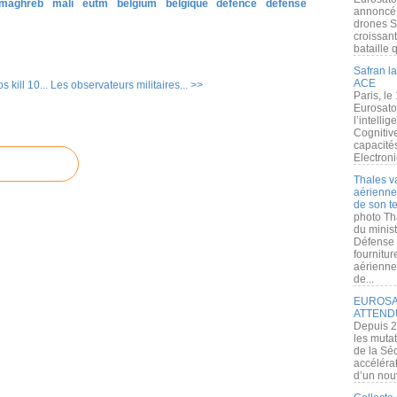
 maghreb
mali
eutm
belgium
belgique
defence
défense
annoncé l
drones S
croissan
bataille q
Safran la
ACE
 kill 10...
Les observateurs militaires... >>
Paris, le
Eurosato
l’intelli
Cognitive
capacité
Electroni
Thales v
aérienne 
de son te
photo Th
du minist
Défense 
fournitu
aérienne
de...
EUROSAT
ATTEND
Depuis 2
les muta
de la Sé
accélérat
d’un nouv