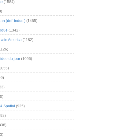
me
(1584)
3)
an (def. indus.)
(1465)
tique
(1342)
Latin America
(1182)
1126)
Video du jour
(1096)
1055)
9)
63)
0)
& Spatial
(925)
92)
838)
3)