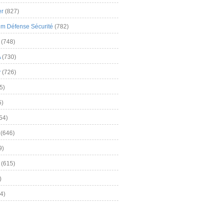
er
(827)
m Défense Sécurité
(782)
(748)
A
(730)
y
(726)
5)
5)
54)
(646)
9)
(615)
)
4)