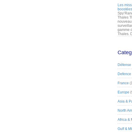
Les miss
boostées
Spy’Rang
Thales T
nouveau 
surveilla
gamme de
Thales. D
Categ
Défense
Defence
France
(
Europe
(
Asia & Pa
North Am
Africa &
Gulf & M