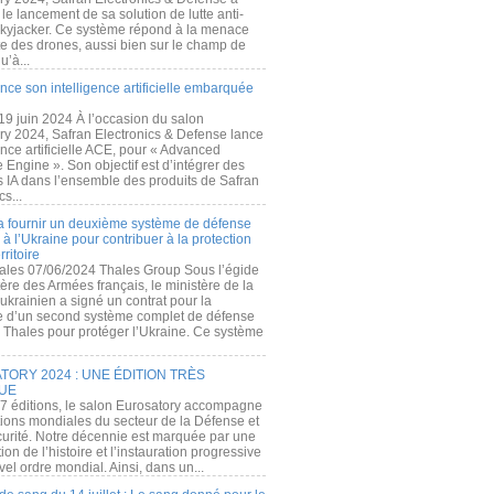
e lancement de sa solution de lutte anti-
kyjacker. Ce système répond à la menace
te des drones, aussi bien sur le champ de
u’à...
nce son intelligence artificielle embarquée
 19 juin 2024 À l’occasion du salon
ry 2024, Safran Electronics & Defense lance
gence artificielle ACE, pour « Advanced
 Engine ». Son objectif est d’intégrer des
s IA dans l’ensemble des produits de Safran
cs...
a fournir un deuxième système de défense
à l’Ukraine pour contribuer à la protection
rritoire
ales 07/06/2024 Thales Group Sous l’égide
ère des Armées français, le ministère de la
ukrainien a signé un contrat pour la
re d’un second système complet de défense
 Thales pour protéger l’Ukraine. Ce système
ORY 2024 : UNE ÉDITION TRÈS
UE
7 éditions, le salon Eurosatory accompagne
tions mondiales du secteur de la Défense et
curité. Notre décennie est marquée par une
ion de l’histoire et l’instauration progressive
el ordre mondial. Ainsi, dans un...