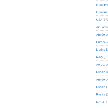
Industry
Industrie
USA
(37
Air Force
Armée de
Europe 
Marine N
Navy
(21
Aerospa
Russia 
Armée de 
Russia
(
Russie
(
NATO - 