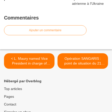
Commentaires
Ajouter un commentaire
< L. Maury named Vice
Opération SANGARIS :
President in charge of
point de situation du 21
Thales's new “Critical
mars 2014 >
Information Systems and
Cybersecurity” Business
Hébergé par Overblog
Line
Top articles
Pages
Contact