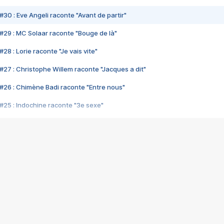
#30 : Eve Angeli raconte "Avant de partir"
#29 : MC Solaar raconte "Bouge de là"
28 : Lorie raconte "Je vais vite"
#27 : Christophe Willem raconte "Jacques a dit"
#26 : Chimène Badi raconte "Entre nous"
#25 : Indochine raconte "3e sexe"
#24 : Zaho raconte "C'est chelou"
#23 : Patrick Bruel raconte "Au café des délices"
#22 : Kyo raconte "Le chemin"
#21 : Nolwenn Leroy raconte "Cassé"
#20 : Patrick Hernandez raconte "Born to be alive"
#19 : Lorie raconte "Près de moi"