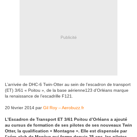
Publicité
L’arrivée de DHC-6 Twin-Otter au sein de l’escadron de transport
(ET) 3/61 « Poitou », de la base aérienne123 d’Orléans marque
la renaissance de l’escadrille F121.
20 février 2014 par
Gil Roy – Aerobuzz.fr
L’Escadron de Transport ET 3/61 Poitou d’Orléans a ajouté
au cursus de formation de ses pilotes de ses nouveaux Twin
Otter, la qualification « Montagne ». Elle est dispensée par
l’aéro-club de Megève qui forme depuis 25 ans, les pilotes