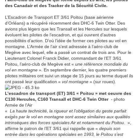
des Canadair et des Tracker de la Sécurité Civile.
L’Escadron de Transport ET 3/61 Poitou (base aérienne
d’Orléans) a récupéré récemment des DHC-6 Twin Otter. Des
avions plus légers que les Transall et les Hercules sur lesquels
évoluent les pilotes de l’escadron, et qui ouvrent d’autres
possibilités d’action. D’où l’idée de former ces pilotes au vol en
montagne. L’Armée de l’air s’est adressée à l’aéro-club de
Megève avec lequel, elle a passé un contrat de trois ans. Pour le
Lieutenant Colonel Franck Didier, commandant de l’ET 3/61
Poitou, l’aéro-club de Megève est «
une référence mondiale du
vol en montagne
». En septembre dernier, les quatre premiers
pilotes militaires ont suivi un stage de 15 jours au terme duquel ils
ont passé leur qualification «
vol montagne
» (sur roues).
L’escadron de transport (ET) 3/61 « Poitou » met oeuvre des
C130 Hercules, C160 Transall et DHC-6 Twin Otter
- photo
Armée de l'Air
«
La haute technicité, la rigueur et l’obligation du geste parfait
exigés par le vol en montagne sont assez similaires aux qualités
intrinsèques des forces spéciales Air et notamment du Poitou.
»,
affirme le patron de l’ET 3/61 qui rappelle que «
depuis son
entrée dans les opérations spéciales en 1993, le Poitou s’est