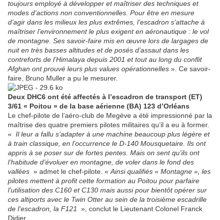
toujours employé à développer et maîtriser des techniques et
modes d’actions non conventionnelles. Pour être en mesure
d’agir dans les milieux les plus extrêmes, l’escadron s’attache à
maîtriser l’environnement le plus exigent en aéronautique : le vol
de montagne. Ses savoir-faire mis en œuvre lors de largages de
nuit en très basses altitudes et de posés d’assaut dans les
contreforts de l’Himalaya depuis 2001 et tout au long du conflit
Afghan ont prouvé leurs plus values opérationnelles
». Ce savoir-
faire, Bruno Muller a pu le mesurer.
Deux DHC6 ont été affectés à l’escadron de transport (ET)
3/61 « Poitou » de la base aérienne (BA) 123 d’Orléans
Le chef-pilote de l’aéro-club de Megève a été impressionné par la
maîtrise des quatre premiers pilotes militaires qu’il a eu à former.
«
Il leur a fallu s’adapter à une machine beaucoup plus légère et
à train classique, en l’occurrence le D-140 Mousquetaire. Ils ont
appris à se poser sur de fortes pentes. Mais on sent qu’ils ont
l’habitude d’évoluer en montagne, de voler dans le fond des
vallées
» admet le chef-pilote. «
Ainsi qualifiés « Montagne », les
pilotes mettent à profit cette formation au Poitou pour parfaire
l’utilisation des C160 et C130 mais aussi pour bientôt opérer sur
ces altiports avec le Twin Otter au sein de la troisième escadrille
de l’escadron, la F121
», conclut le Lieutenant Colonel Franck
Didier.