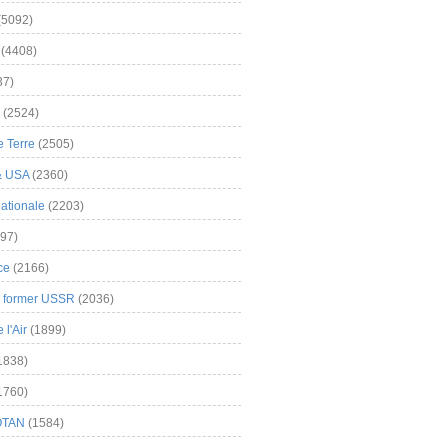
(5092)
(4408)
37)
(2524)
 Terre
(2505)
& USA
(2360)
ationale
(2203)
97)
ce
(2166)
& former USSR
(2036)
l'Air
(1899)
1838)
1760)
OTAN
(1584)