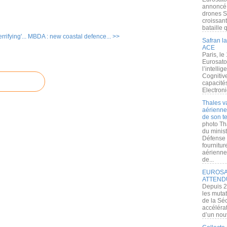
annoncé l
drones S
croissan
bataille q
rrifying'...
MBDA : new coastal defence... >>
Safran la
ACE
Paris, le
Eurosato
l’intelli
Cognitive
capacité
Electroni
Thales v
aérienne 
de son te
photo Th
du minist
Défense 
fournitu
aérienne
de...
EUROSAT
ATTEND
Depuis 2
les muta
de la Sé
accélérat
d’un nouv