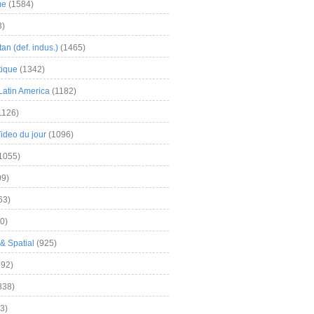
me
(1584)
3)
an (def. indus.)
(1465)
tique
(1342)
Latin America
(1182)
1126)
Video du jour
(1096)
1055)
9)
63)
0)
& Spatial
(925)
92)
838)
3)