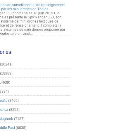
ions de surveillance et de renseignement
 par les mini drones de Thales
er 550 photoThales 18 juin 2019 CP
hales présente le Spy’Ranger 550, son
système de mini drones tactiques de
nce et de renseignement. Il complète la
 systèmes de mini drones proposée par
éployable en vingt...
ories
(20241)
(18989)
14639)
9884)
cific
(8460)
erica
(8252)
 Maghreb
(7157)
iddle East
(6838)