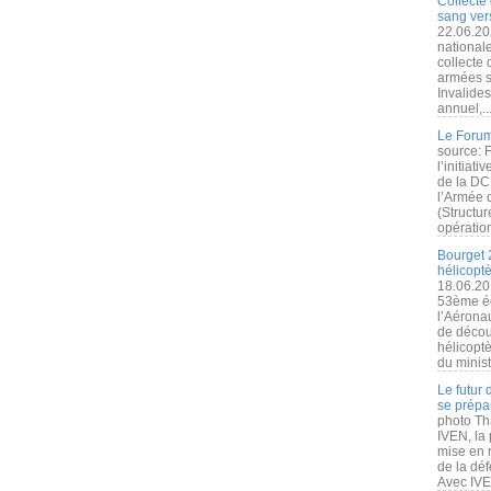
Collecte 
sang vers
22.06.20
nationale
collecte
armées s
Invalide
annuel,..
Le Forum
source: 
l’initiat
de la DC
l’Armée 
(Structur
opération
Bourget 
hélicopt
18.06.20
53ème éd
l’Aérona
de découv
hélicopt
du minist
Le futur
se prépa
photo Th
IVEN, la 
mise en r
de la dé
Avec IVEN