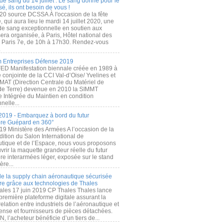
de sang du 14 juillet : Le sang donné pour le
é, ils ont besoin de vous !
20 source DCSSA À l'occasion de la fête
, qui aura lieu le mardi 14 juillet 2020, une
 de sang exceptionnelle en soutien aux
era organisée, à Paris, Hôtel national des
s Paris 7e, de 10h à 17h30. Rendez-vous
.
 Entreprises Défense 2019
FED Manifestation biennale créée en 1989 à
ive conjointe de la CCI Val-d’Oise/ Yvelines et
MAT (Direction Centrale du Matériel de
de Terre) devenue en 2010 la SIMMT
e Intégrée du Maintien en condition
nelle...
2019 - Embarquez à bord du futur
ère Guépard en 360°
19 Ministère des Armées A l’occasion de la
ition du Salon International de
utique et de l’Espace, nous vous proposons
rir la maquette grandeur réelle du futur
ère interarmées léger, exposée sur le stand
ère...
 de la supply chain aéronautique sécurisée
re grâce aux technologies de Thales
ales 17 juin 2019 CP Thales Thales lance
première plateforme digitale assurant la
elation entre industriels de l’aéronautique et
fense et fournisseurs de pièces détachées.
, l’acheteur bénéficie d’un tiers de...