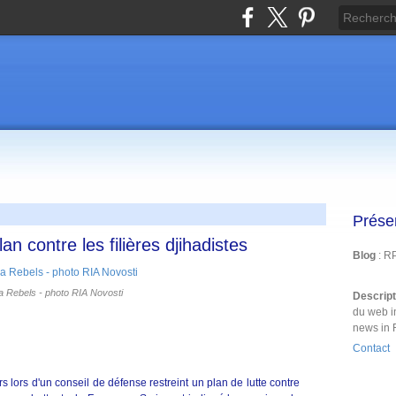
Prése
an contre les filières djihadistes
Blog
: R
a Rebels - photo RIA Novosti
Descrip
du web i
news in 
Contact
 lors d'un conseil de défense restreint un plan de lutte contre