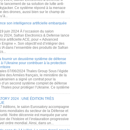
e lancement de sa solution de lutte anti-
kyjacker. Ce système répond à la menace
te des drones, aussi bien sur le champ de
u’à...
nce son intelligence artificielle embarquée
 19 juin 2024 À l’occasion du salon
ry 2024, Safran Electronics & Defense lance
gence artificielle ACE, pour « Advanced
 Engine ». Son objectif est d’intégrer des
s IA dans l’ensemble des produits de Safran
cs...
a fournir un deuxième système de défense
à l’Ukraine pour contribuer à la protection
rritoire
ales 07/06/2024 Thales Group Sous l’égide
ère des Armées français, le ministère de la
ukrainien a signé un contrat pour la
re d’un second système complet de défense
 Thales pour protéger l’Ukraine. Ce système
ORY 2024 : UNE ÉDITION TRÈS
UE
7 éditions, le salon Eurosatory accompagne
tions mondiales du secteur de la Défense et
curité. Notre décennie est marquée par une
ion de l’histoire et l’instauration progressive
el ordre mondial. Ainsi, dans un...