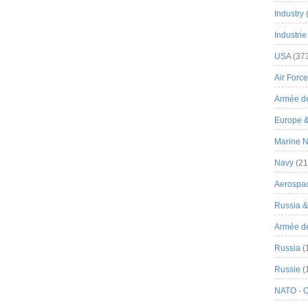
Industry
Industrie
USA
(37
Air Force
Armée de
Europe 
Marine N
Navy
(21
Aerospa
Russia 
Armée de 
Russia
(
Russie
(
NATO - 