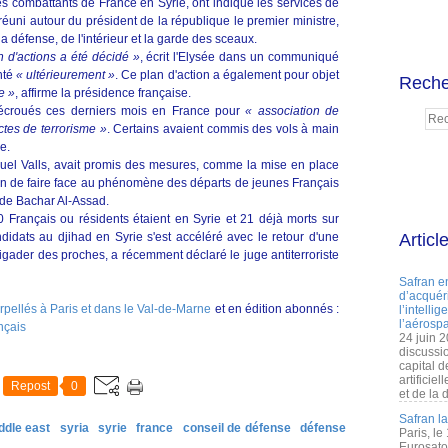
des combattants de France en Syrie, ont indiqué les services de
éuni autour du président de la république le premier ministre,
la défense, de l'intérieur et la garde des sceaux.
n d'actions a été décidé »
, écrit l'Elysée dans un communiqué
nté
« ultérieurement »
. Ce plan d'action a également pour objet
Reche
e »
, affirme la présidence française.
é écroués ces derniers mois en France pour
« association de
ctes de terrorisme »
. Certains avaient commis des vols à main
e.
Manuel Valls, avait promis des mesures, comme la mise en place
 afin de faire face au phénomène des départs de jeunes Français
 de Bachar Al-Assad.
 Français ou résidents étaient en Syrie et 21 déjà morts sur
idats au djihad en Syrie s'est accéléré avec le retour d'une
Articl
igader des proches, a récemment déclaré le juge antiterroriste
Safran e
d’acquéri
erpellés à Paris et dans le Val-de-Marne
et en édition abonnés :
l’intelli
l’aérospa
ançais
24 juin 
discussi
capital d
artificie
Repost
0
et de la 
Safran l
ddle east
syria
syrie
france
conseil de défense
défense
Paris, le
Eurosato