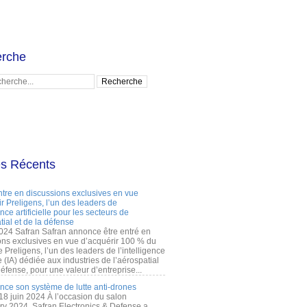
rche
es Récents
ntre en discussions exclusives en vue
r Preligens, l’un des leaders de
gence artificielle pour les secteurs de
tial et de la défense
2024 Safran Safran annonce être entré en
ons exclusives en vue d’acquérir 100 % du
e Preligens, l’un des leaders de l’intelligence
lle (IA) dédiée aux industries de l’aérospatial
défense, pour une valeur d’entreprise...
ance son système de lutte anti-drones
 18 juin 2024 À l’occasion du salon
ry 2024, Safran Electronics & Defense a