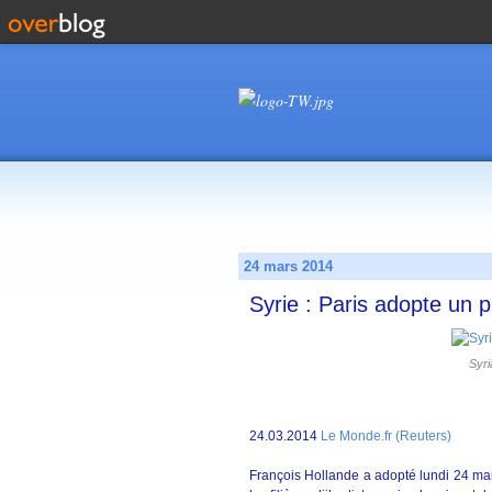
24 mars 2014
Syrie : Paris adopte un pl
Syri
24.03.2014
Le Monde.fr (Reuters)
François Hollande a adopté lundi 24 mars