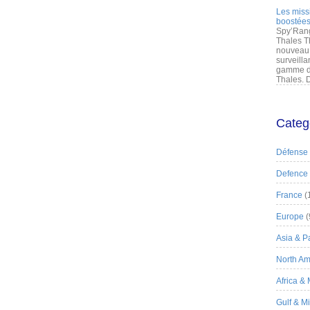
Les miss
boostées
Spy’Rang
Thales T
nouveau 
surveilla
gamme de
Thales. D
Categ
Défense
Defence
France
(
Europe
(
Asia & Pa
North Am
Africa &
Gulf & M