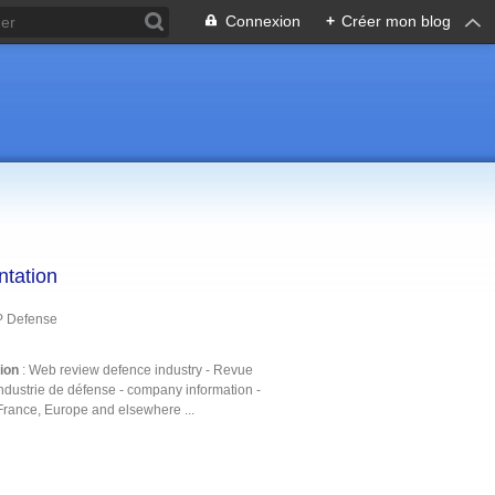
Connexion
+
Créer mon blog
ntation
P Defense
tion
: Web review defence industry - Revue
ndustrie de défense - company information -
France, Europe and elsewhere ...