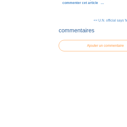
commenter cet article
…
<< U.N. official says 'te
commentaires
Ajouter un commentaire