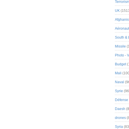
Terroris
UK
(151
Afghanist
Aéronau
South & 
Missile
(
Photo - 
Budget
(
Mali
(100
Naval
(9
Syrie
(96
Défense 
Daesh
(8
drones
(
Syria
(83