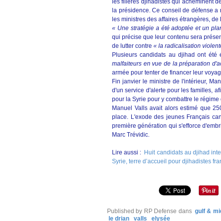
les filières djihadistes qui acheminent 
la présidence. Ce conseil de défense a r
les ministres des affaires étrangères, de 
« Une stratégie a été adoptée et un pla
qui précise que leur contenu sera prése
de lutter contre
« la radicalisation violent
Plusieurs candidats au djihad ont ét
malfaiteurs en vue de la préparation d'a
armée pour tenter de financer leur voyag
Fin janvier le ministre de l'intérieur, 
d'un service d'alerte pour les familles,
pour la Syrie pour y combattre le régime
Manuel Valls avait alors estimé que 250
place. L'exode des jeunes Français cand
première génération qui s'efforce d'embr
Marc Trévidic.
Lire aussi :
Huit candidats au djihad int
Syrie, terre d’accueil pour djihadistes fr
Published by RP Defense
dans
gulf & mi
le drian
valls
elysée