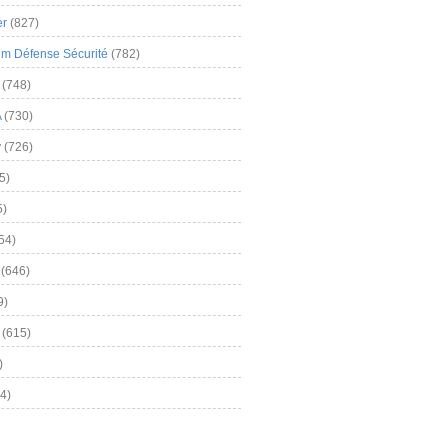
er
(827)
m Défense Sécurité
(782)
(748)
A
(730)
y
(726)
5)
5)
54)
(646)
9)
(615)
)
4)