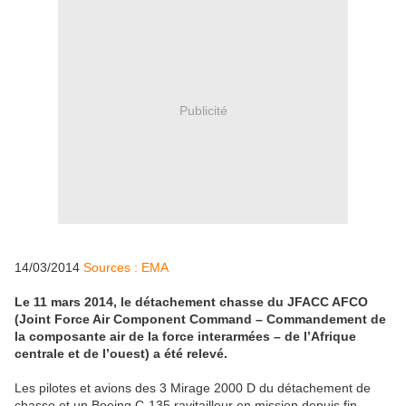
Publicité
14/03/2014
Sources : EMA
Le 11 mars 2014, le détachement chasse du JFACC AFCO
(Joint Force Air Component Command – Commandement de
la composante air de la force interarmées – de l’Afrique
centrale et de l’ouest) a été relevé.
Les pilotes et avions des 3 Mirage 2000 D du détachement de
chasse et un Boeing C-135 ravitailleur en mission depuis fin