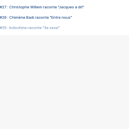
#27 : Christophe Willem raconte "Jacques a dit"
#26 : Chimène Badi raconte "Entre nous"
#25 : Indochine raconte "3e sexe"
#24 : Zaho raconte "C'est chelou"
#23 : Patrick Bruel raconte "Au café des délices"
#22 : Kyo raconte "Le chemin"
#21 : Nolwenn Leroy raconte "Cassé"
#20 : Patrick Hernandez raconte "Born to be alive"
#19 : Lorie raconte "Près de moi"
#18 : Michael Jones raconte "A nos actes manqués" (avec Jean-Jacque
#17 : Khaled raconte "Aïcha"
#16 : Corneille raconte "Parce qu'on vient de loin"