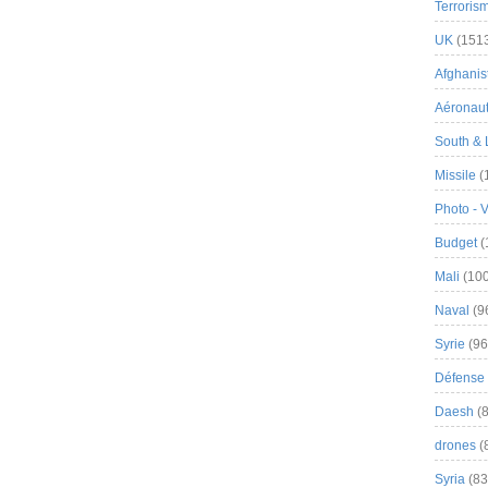
Terroris
UK
(151
Afghanist
Aéronau
South & 
Missile
(
Photo - 
Budget
(
Mali
(100
Naval
(9
Syrie
(96
Défense 
Daesh
(8
drones
(
Syria
(83