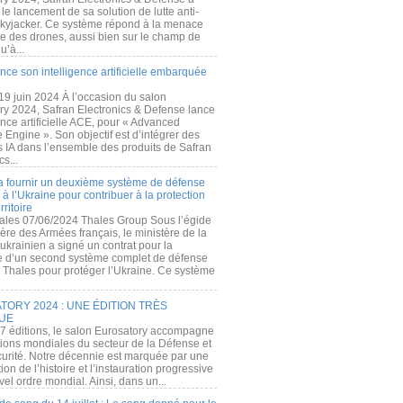
e lancement de sa solution de lutte anti-
kyjacker. Ce système répond à la menace
te des drones, aussi bien sur le champ de
u’à...
nce son intelligence artificielle embarquée
 19 juin 2024 À l’occasion du salon
ry 2024, Safran Electronics & Defense lance
gence artificielle ACE, pour « Advanced
 Engine ». Son objectif est d’intégrer des
s IA dans l’ensemble des produits de Safran
cs...
a fournir un deuxième système de défense
à l’Ukraine pour contribuer à la protection
rritoire
ales 07/06/2024 Thales Group Sous l’égide
ère des Armées français, le ministère de la
ukrainien a signé un contrat pour la
re d’un second système complet de défense
 Thales pour protéger l’Ukraine. Ce système
ORY 2024 : UNE ÉDITION TRÈS
UE
7 éditions, le salon Eurosatory accompagne
tions mondiales du secteur de la Défense et
curité. Notre décennie est marquée par une
ion de l’histoire et l’instauration progressive
el ordre mondial. Ainsi, dans un...