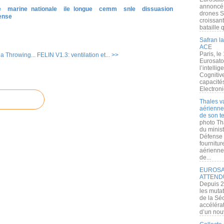
annoncé l
e
marine nationale
ile longue
cemm
snle
dissuasion
drones S
ense
croissan
bataille q
Safran la
ACE
Paris, le
a Throwing...
FELIN V1.3: ventilation et... >>
Eurosato
l’intelli
Cognitive
capacité
Electroni
Thales v
aérienne 
de son te
photo Th
du minist
Défense 
fournitu
aérienne
de...
EUROSAT
ATTEND
Depuis 2
les muta
de la Sé
accélérat
d’un nouv