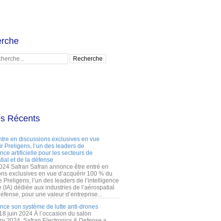
rche
es Récents
ntre en discussions exclusives en vue
r Preligens, l’un des leaders de
gence artificielle pour les secteurs de
tial et de la défense
2024 Safran Safran annonce être entré en
ons exclusives en vue d’acquérir 100 % du
e Preligens, l’un des leaders de l’intelligence
lle (IA) dédiée aux industries de l’aérospatial
défense, pour une valeur d’entreprise...
ance son système de lutte anti-drones
 18 juin 2024 À l’occasion du salon
ry 2024, Safran Electronics & Defense a