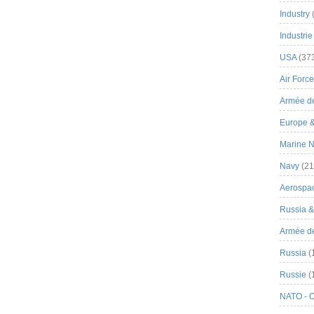
Industry
Industrie
USA
(37
Air Force
Armée de
Europe 
Marine N
Navy
(21
Aerospa
Russia 
Armée de 
Russia
(
Russie
(
NATO - 