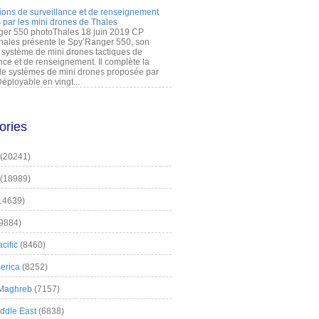
ions de surveillance et de renseignement
 par les mini drones de Thales
er 550 photoThales 18 juin 2019 CP
hales présente le Spy’Ranger 550, son
système de mini drones tactiques de
nce et de renseignement. Il complète la
 systèmes de mini drones proposée par
éployable en vingt...
ories
(20241)
(18989)
14639)
9884)
cific
(8460)
erica
(8252)
 Maghreb
(7157)
iddle East
(6838)