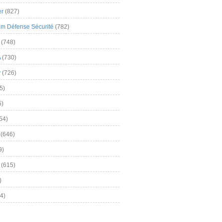
er
(827)
m Défense Sécurité
(782)
(748)
A
(730)
y
(726)
5)
5)
54)
(646)
9)
(615)
)
4)