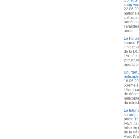
Collecte 
sang vers
22.06.20
nationale
collecte
armées s
Invalide
annuel,..
Le Forum
source: 
l’initiat
de la DC
l’Armée 
(Structur
opération
Bourget 
hélicopt
18.06.20
53ème éd
l’Aérona
de découv
hélicopt
du minist
Le futur
se prépa
photo Th
IVEN, la 
mise en r
de la dé
Avec IVEN