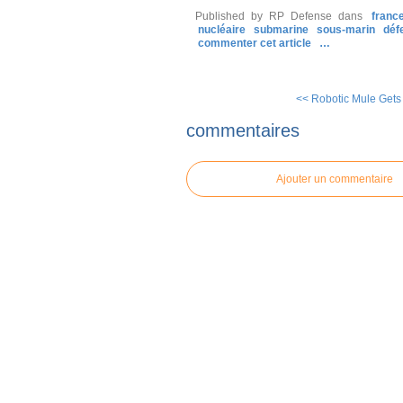
Published by RP Defense
dans
franc
nucléaire
submarine
sous-marin
déf
commenter cet article
…
<< Robotic Mule Gets 
commentaires
Ajouter un commentaire