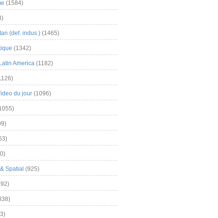
me
(1584)
3)
an (def. indus.)
(1465)
tique
(1342)
Latin America
(1182)
1126)
Video du jour
(1096)
1055)
9)
63)
0)
& Spatial
(925)
92)
838)
3)