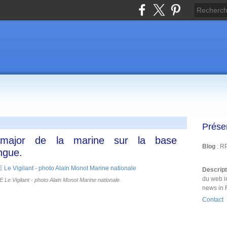
Prése
t-major de la marine sur la base
Blog
: R
ongue.
Descrip
du web i
 Le Vigilant - photo Alain Monot Marine nationale
news in 
Contact