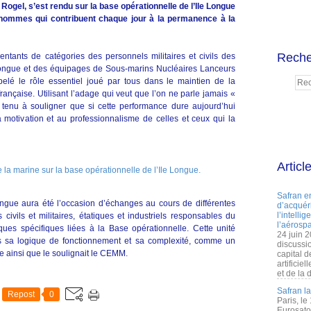
Rogel, s’est rendu sur la base opérationnelle de l’Ile Longue
 hommes qui contribuent chaque jour à la permanence à la
Reche
entants de catégories des personnels militaires et civils des
e Longue et des équipages de Sous-marins Nucléaires Lanceurs
pelé le rôle essentiel joué par tous dans le maintien de la
ançaise. Utilisant l’adage qui veut que l’on ne parle jamais «
 a tenu à souligner que si cette performance dure aujourd’hui
 motivation et au professionnalisme de celles et ceux qui la
Articl
Safran e
ongue aura été l’occasion d’échanges au cours de différentes
d’acquéri
l’intelli
civils et militaires, étatiques et industriels responsables du
l’aérospa
ques spécifiques liées à la Base opérationnelle. Cette unité
24 juin 
s sa logique de fonctionnement et sa complexité, comme un
discussi
 ainsi que le soulignait le CEMM.
capital d
artificie
et de la 
Safran l
Repost
0
Paris, le
Eurosato