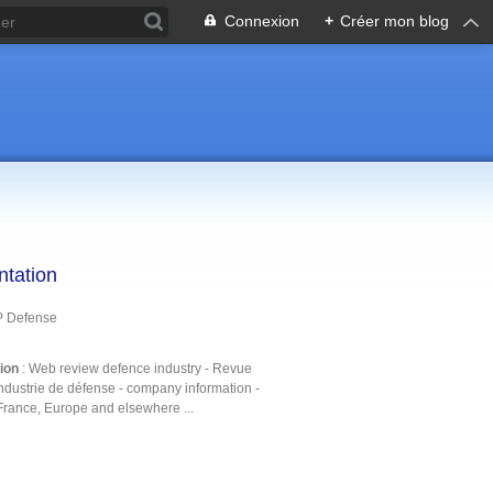
Connexion
+
Créer mon blog
ntation
P Defense
tion
: Web review defence industry - Revue
ndustrie de défense - company information -
France, Europe and elsewhere ...