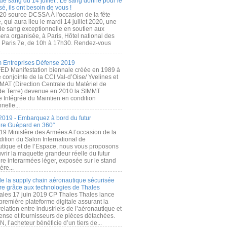
de sang du 14 juillet : Le sang donné pour le
é, ils ont besoin de vous !
20 source DCSSA À l'occasion de la fête
, qui aura lieu le mardi 14 juillet 2020, une
 de sang exceptionnelle en soutien aux
era organisée, à Paris, Hôtel national des
s Paris 7e, de 10h à 17h30. Rendez-vous
.
 Entreprises Défense 2019
FED Manifestation biennale créée en 1989 à
ive conjointe de la CCI Val-d’Oise/ Yvelines et
MAT (Direction Centrale du Matériel de
de Terre) devenue en 2010 la SIMMT
e Intégrée du Maintien en condition
nelle...
2019 - Embarquez à bord du futur
ère Guépard en 360°
19 Ministère des Armées A l’occasion de la
ition du Salon International de
utique et de l’Espace, nous vous proposons
rir la maquette grandeur réelle du futur
ère interarmées léger, exposée sur le stand
ère...
 de la supply chain aéronautique sécurisée
re grâce aux technologies de Thales
ales 17 juin 2019 CP Thales Thales lance
première plateforme digitale assurant la
elation entre industriels de l’aéronautique et
fense et fournisseurs de pièces détachées.
, l’acheteur bénéficie d’un tiers de...