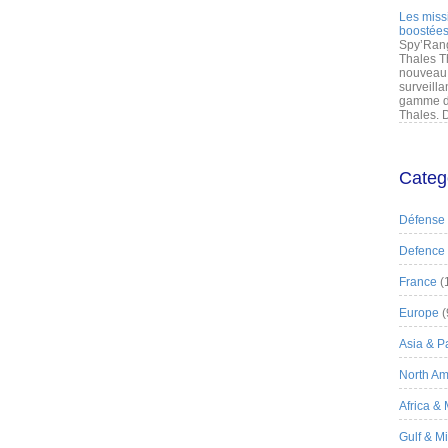
Les miss
boostées
Spy’Rang
Thales T
nouveau 
surveilla
gamme de
Thales. D
Categ
Défense
Defence
France
(
Europe
(
Asia & Pa
North Am
Africa &
Gulf & M